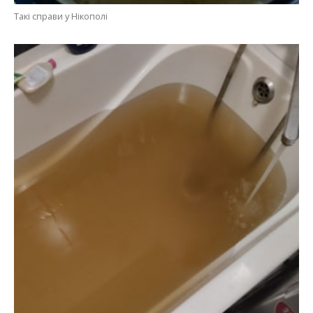
Містяни публікують фотографії із ржавою водою з-під крану