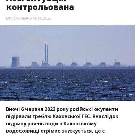
Вночі 6 червня 2023 року російські окупанти
підірвали греблю Каховської ГЕС. Внаслідок
підриву рівень води в Каховському
водосховищі стрімко знижується, це є
додатковою загрозою для тимчасово
окупованої Запорізької АЕС.
Про це повідомляє інформатор посилаючись на
повідомлення пресслужби “Енергоатома”
.
Вода з Каховського водосховища необхідна для
того, щоб Запорізька АЕС отримувала
підживлення для конденсаторів турбін і систем
безпеки. Зараз станційний ставок-охолоджувач