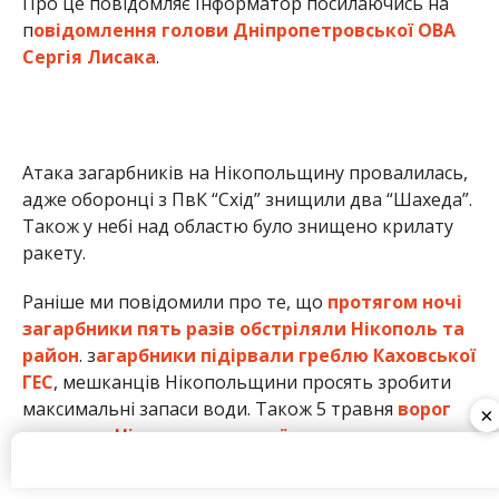
загарбники пять разів обстріляли Нікополь та
район
. з
агарбники підірвали греблю Каховської
ГЕС
, мешканців Нікопольщини просять зробити
максимальні запаси води. Також 5 травня
ворог
атакував Нікополь з важкої
артилерії,
пошкоджено навчальний заклад.
Анна Томілова
×