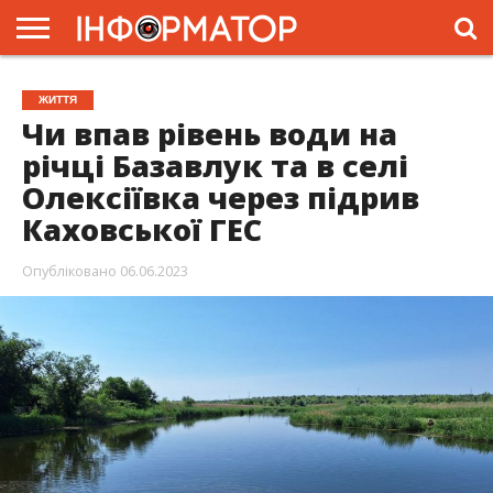
ГОЛОВНА
ЖИТТЯ
ВЛАДА
ГРОШІ
ТРЕШ
ПРЕС-
ЖИТТЯ
РЕЛІЗИ
РЕКЛАМА
ПРОЕКТИ
Чи впав рівень води на
річці Базавлук та в селі
Олексіївка через підрив
Каховської ГЕС
Опубліковано
06.06.2023