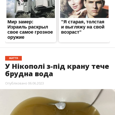
брудна вода
Опубліковано
06.06.2023
6 червня, російські окупаційні війська
підірвали Каховську ГЕС. Рівень води у
водосховищі падає. Фахівці вживають
необхідних безпекових заходів та моніторять
ситуацію в режимі реального часу. У Нікополі