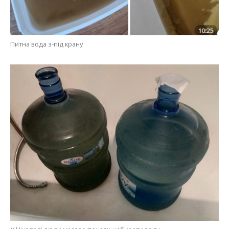
У Нікополі люди масово почали набирати воду