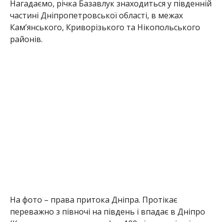
Нагадаємо, річка Базавлук знаходиться у південній
частині Дніпропетровської області, в межах
Кам’янського, Криворізького та Нікопольського
районів.
На фото – права притока Дніпра. Протікає
переважно з півночі на південь і впадає в Дніпро
(Каховське водосховище) за 199 кілометрів від
гирла Дніпра.