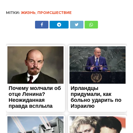
ЖИТТЯ
У Нікополі з-під крану тече