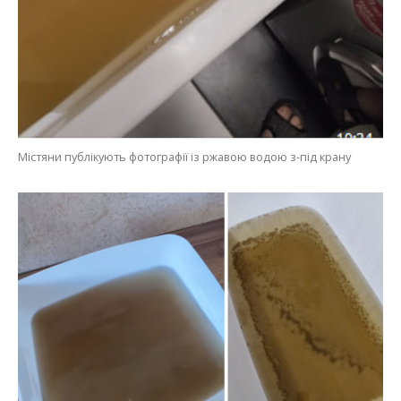
Питна вода з-під крану