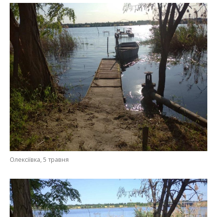
Олексіївка, 5 травня
Впродовж доби рівень води в Каховському водосховищі впав
приблизно на 1 метр