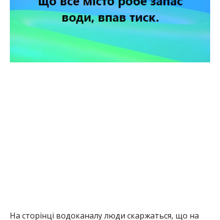
На сторінці водоканалу люди скаржаться, що на
верхніх поверхах води зовсім не має.
Також містяни публікують фотографії із ржавою
водою з-під крану. “Нікопольводоканал” поки що