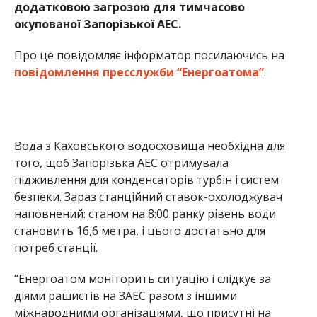
наповнений: станом на 8:00 ранку рівень води
становить 16,6 метра, і цього достатьно для
потреб станції.
“Енергоатом моніторить ситуацію і слідкує за
діями рашистів на ЗАЕС разом з іншими
міжнародними організаціями, що присутні на
станції, зокрема, МАГАТЕ. Про будь які зміни буде
оперативно повідомлено”, – пишуть у компанії.
Раніше ми повідомили про те, що з
агарбники
підірвали греблю Каховської ГЕС
, мешканців
Нікопольщини просять зробити максимальні
запаси води. Також 5 травня
ворог атакував
Нікополь з важкої артилерії,
пошкоджено
навчальний заклад.