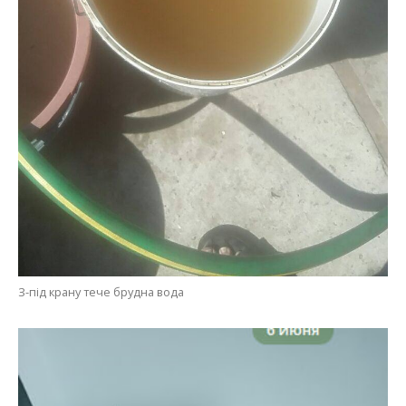
З-під крану тече брудна вода