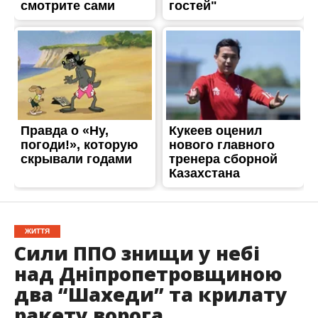
ЖИТТЯ
Сили ППО знищи у небі
над Дніпропетровщиною
два “Шахеди” та крилату
ракету ворога
Опубліковано
06.06.2023