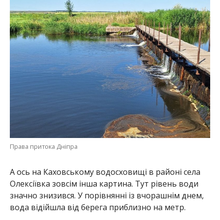
Права притока Дніпра
А ось на Каховському водосховищі в районі села
Олексіївка зовсім інша картина. Тут рівень води
значно знизився. У порівнянні із вчорашнім днем,
вода відійшла від берега приблизно на метр.