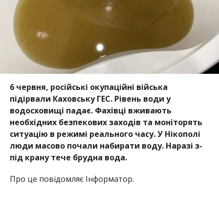
люди масово почали набирати воду. Наразі з-
під крану тече брудна вода.
Про це повідомляє Інформатор.
Мешканців Нікополя і району просять не
панікувати. Довіряйте лише офіційним
повідомленням, пише
пресслужба міськради
Нікополя
, І звичайно, зробити запаси води.
Зранку “Нікопольводоканал” повідомив, що у місті
водопостачання працює в штатному режимі. Але ж
через те, що люди масово почали набирати воду, її
тиск впав.