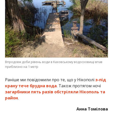
Раніше ми повідомили про те, що у Нікополі
з-під
крану тече брудна вода
. Також протягом ночі
загарбники пять разів обстріляли Нікополь та
район
.
Анна Томілова
МІТКИ:
ЖИЗНЬ
,
ПРОИСШЕСТВИЕ