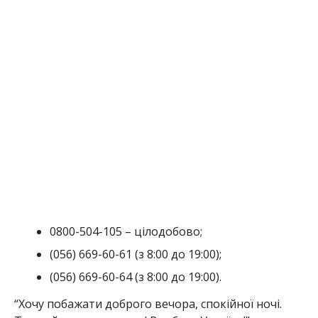
0800-504-105 – цілодобово;
(056) 669-60-61 (з 8:00 до 19:00);
(056) 669-60-64 (з 8:00 до 19:00).
“Хочу побажати доброго вечора, спокійної ночі.
Тримаймось, ми разом! Все буде Україна!”. – додав
очільник Нікополя.
Раніше ми повідомили по те, що
військові
попереджають про високу ймовірність
ворожих обстрілів
. Чоловіки Нікополя йдуть до
“Гвардії наступу”:
до завершення кампанії
залишається два тижні
.
Альона Антонова
МІТКИ:
ГОРОДСКОЙ СОВЕТ
,
ЖИЗНЬ
,
НОВОСТИ НИКОПОЛЯ
,