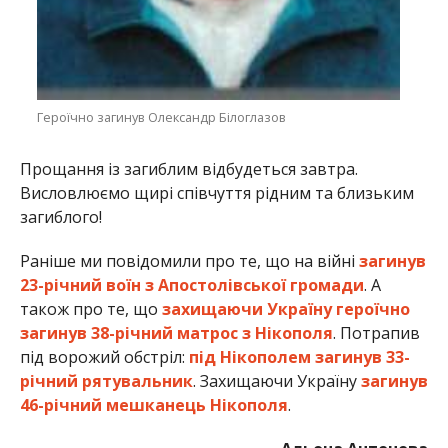
Героїчно загинув Олександр Білоглазов
Прощання із загиблим відбудеться завтра.
Висловлюємо щирі співчуття рідним та близьким
загиблого!
Раніше ми повідомили про те, що на війні
загинув
23-річний воїн з Апостолівської громади
. А
також про те, що
захищаючи Україну героїчно
загинув 38-річний матрос з Нікополя
. Потрапив
під ворожий обстріл:
під Нікополем загинув 33-
річний рятувальник
. Захищаючи Україну
загинув
46-річний мешканець Нікополя
.