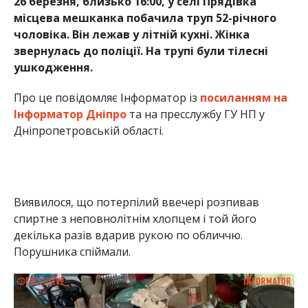
Виявилося, що потерпілий ввечері розпивав
спиртне з неповнолітнім хлопцем і той його
декілька разів вдарив рукою по обличчю.
Порушника спіймали.
Неповнолітній до смерті побив 52-літнього чоловіка