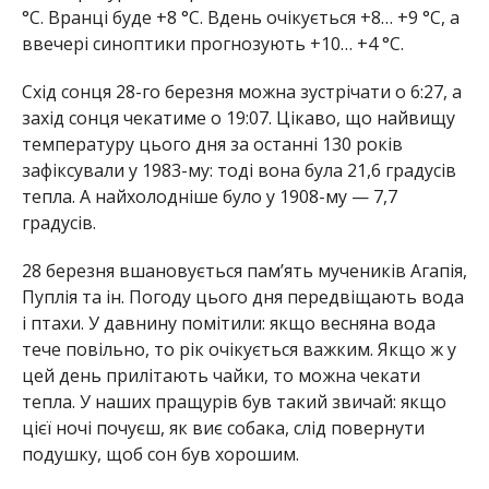
°С. Вранці буде +8 °С. Вдень очікується +8… +9 °С, а
ввечері синоптики прогнозують +10… +4 °С.
Схід сонця 28-го березня можна зустрічати о 6:27, а
захід сонця чекатиме о 19:07. Цікаво, що найвищу
температуру цього дня за останні 130 років
зафіксували у 1983-му: тоді вона була 21,6 градусів
тепла. А найхолодніше було у 1908-му — 7,7
градусів.
28 березня вшановується пам’ять мучеників Агапія,
Пуплія та ін. Погоду цього дня передвіщають вода
і птахи. У давнину помітили: якщо весняна вода
тече повільно, то рік очікується важким. Якщо ж у
цей день прилітають чайки, то можна чекати
тепла. У наших пращурів був такий звичай: якщо
цієї ночі почуєш, як виє собака, слід повернути
подушку, щоб сон був хорошим.