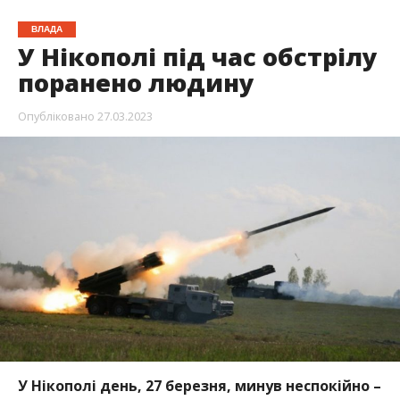
У Нікополі день, 27 березня, минув неспокійно –
з тривогами та обстрілом. Наразі відомо про
одного пораненого. Обійшлося без загиблих.
Про це стало відомо із
повідомлення
оперативного Telegram-каналу Нікополя
,
передає Інформатор.
Не ігноруйте сирену. Загроза артобстрілів у місті
залишається, попереджає мер Нікополя у
вечірньому зверненні.