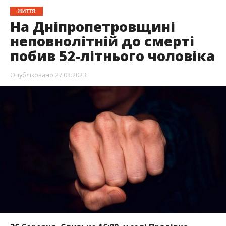
26 березня, близько 16:00, у селі Прядівка
місцева мешканка побачила труп 52-річного
чоловіка. Він лежав у літній кухні. Жінка
звернулась до поліції. На трупі були тілесні
ушкодження.
Про це повідомляє Інформатор із
посиланням на
Інформатор Дніпро
та на пресслужбу ГУ НП у
Дніпропетровській області.