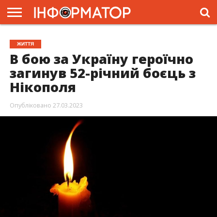
ГОЛОВНА
ЖИТТЯ
ВЛАДА
ГРОШІ
ТРЕШ
ПРЕС-
ЖИТТЯ
РЕЛІЗИ
РЕКЛАМА
ПРОЕКТИ
В бою за Україну героїчно
загинув 52-річний боєць з
Нікополя
Опубліковано
27.03.2023