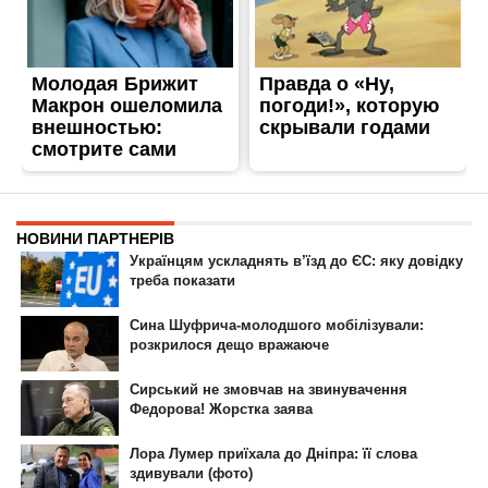
ГОЛОВНА
РЕКЛАМА НА САЙТІ
© 2007-2022 Інформатор - Національне інтернет-видання.
При повному або частковому використанні матеріалів сайту посилання
на сайт інтернет-видання
nikopol.informator.ua
як джерело
інформації є обов'язковим.