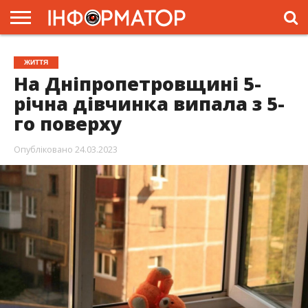
ГОЛОВНА
ЖИТТЯ
ВЛАДА
ГРОШІ
ТРЕШ
ПРЕС-
ЖИТТЯ
РЕЛІЗИ
РЕКЛАМА
ПРОЕКТИ
На Дніпропетровщині 5-
річна дівчинка випала з 5-
го поверху
Опубліковано
24.03.2023