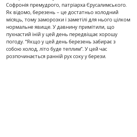
Софронія премудрого, патріарха Єрусалимського.
Як відомо, березень – це достатньо холодний
місяць, тому заморозки і заметілі для нього цілком
нормальне явище. У давнину примітили, що
пухнастий іній у цей день передвіщає хорошу
погоду. “Якщо у цей день березень забирає з
собою холод, літо буде теплим”. У цей час
розпочинається ранній рух соку у берези.