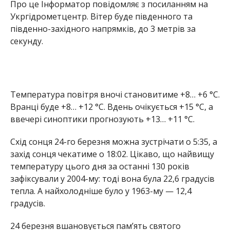
Про це Інформатор повідомляє з посиланням на
Укргідрометцентр. Вітер буде південного та
південно-західного напрямків, до 3 метрів за
секунду.
Температура повітря вночі становитиме +8… +6 °С.
Вранці буде +8… +12 °С. Вдень очікується +15 °С, а
ввечері синоптики прогнозують +13… +11 °С.
Схід сонця 24-го березня можна зустрічати о 5:35, а
захід сонця чекатиме о 18:02. Цікаво, що найвищу
температуру цього дня за останні 130 років
зафіксували у 2004-му: тоді вона була 22,6 градусів
тепла. А найхолодніше було у 1963-му — 12,4
градусів.
24 березня вшановується пам’ять святого