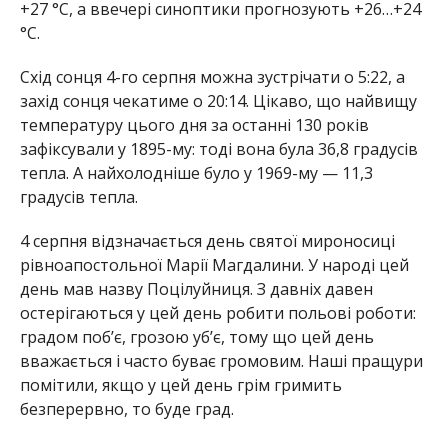
+27 °С, а ввечері синоптики прогнозують +26…+24
°С.
Схід сонця 4-го серпня можна зустрічати о 5:22, а
захід сонця чекатиме о 20:14. Цікаво, що найвищу
температуру цього дня за останні 130 років
зафіксували у 1895-му: тоді вона була 36,8 градусів
тепла. А найхолодніше було у 1969-му — 11,3
градусів тепла.
4 серпня відзначається день святої мироносиці
рівноапостольної Марії Магдалини. У народі цей
день мав назву Поцілуйниця. З давніх давен
остерігаються у цей день робити польові роботи:
градом поб’є, грозою уб’є, тому що цей день
вважається і часто буває громовим. Наші пращури
помітили, якщо у цей день грім гримить
безперервно, то буде град.