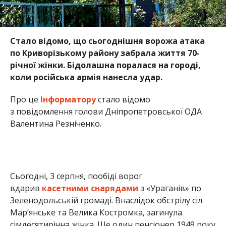
Стало відомо, що сьогоднішня ворожа атака
по Криворізькому району забрала життя 70-
річної жінки.
Бідолашна поралася на городі,
коли російська армія нанесла удар.
Про це
Інформатору
стало відомо
з повідомлення голови Дніпропетровської ОДА
Валентина Резніченко.
Сьогодні, 3 серпня, пообіді ворог
вдарив
касетними снарядами
з «Ураганів» по
Зеленодольській громаді. Внаслідок обстрілу сіл
Мар‘янське та Велика Костромка, загинула
сімдесятирічна жінка. Ще один пенсіонер 1949 року