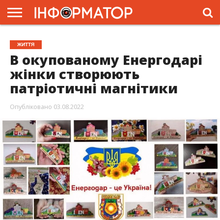
ГОЛОВНА
ЖИТТЯ
ВЛАДА
ГРОШІ
ТРЕШ
ПРЕС-
ЖИТТЯ
РЕЛІЗИ
РЕКЛАМА
ПРОЕКТИ
В окупованому Енергодарі
жінки створюють
патріотичні магнітики
Опубліковано
03.08.2022