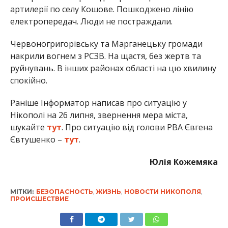
артилерії по селу Кошове. Пошкоджено лінію
електропередач. Люди не постраждали.
Червоногригорівську та Марганецьку громади
накрили вогнем з РСЗВ. На щастя, без жертв та
руйнувань. В інших районах області на цю хвилину
спокійно.
Раніше Інформатор написав про ситуацію у
Нікополі на 26 липня, звернення мера міста,
шукайте
тут
. Про ситуацію від голови РВА Євгена
Євтушенко –
тут
.
Юлія Кожемяка
МІТКИ:
БЕЗОПАСНОСТЬ
,
ЖИЗНЬ
,
НОВОСТИ НИКОПОЛЯ
,
ПРОИСШЕСТВИЕ