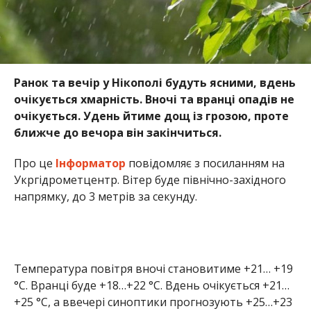
Ранок та вечір у Нікополі будуть ясними, вдень
очікується хмарність. Вночі та вранці опадів не
очікується. Удень йтиме дощ із грозою, проте
ближче до вечора він закінчиться.
Про це
Інформатор
повідомляє з посиланням на
Укргідрометцентр. Вітер буде північно-західного
напрямку, до 3 метрів за секунду.
Температура повітря вночі становитиме +21… +19
°С. Вранці буде +18…+22 °С. Вдень очікується +21…
+25 °С, а ввечері синоптики прогнозують +25…+23