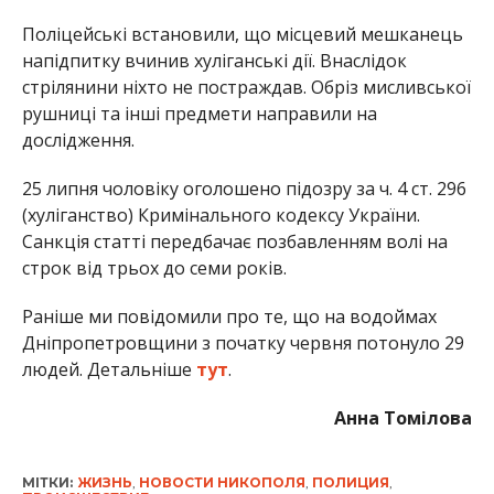
Поліцейські встановили, що місцевий мешканець
напідпитку вчинив хуліганські дії. Внаслідок
стрілянини ніхто не постраждав. Обріз мисливської
рушниці та інші предмети направили на
дослідження.
25 липня чоловіку оголошено підозру за ч. 4 ст. 296
(хуліганство) Кримінального кодексу України.
Санкція статті передбачає позбавленням волі на
строк від трьох до семи років.
Раніше ми повідомили про те, що на водоймах
Дніпропетровщини з початку червня потонуло 29
людей. Детальніше
тут
.
Анна Томілова
МІТКИ:
ЖИЗНЬ
,
НОВОСТИ НИКОПОЛЯ
,
ПОЛИЦИЯ
,