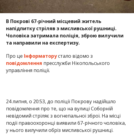
В Покрові 67-річний місцевий житель
напідпитку стріляв з мисливської рушниці.
Чоловіка затримала поліція, зброю вилучили
та направили на експертизу.
Про це
Інформатору
стало відомо з
повідомлення
пресслужби Нікопольського
управління поліції.
24 липня, о 20:53, до поліції Покрову надійшло
повідомлення про те, що на вулиці Соборній
невідомий стріляє з вогнепальної зброї. На місці
події правоохоронці виявили 67-річного чоловіка,
у нього вилучили обріз мисливської рушниці.