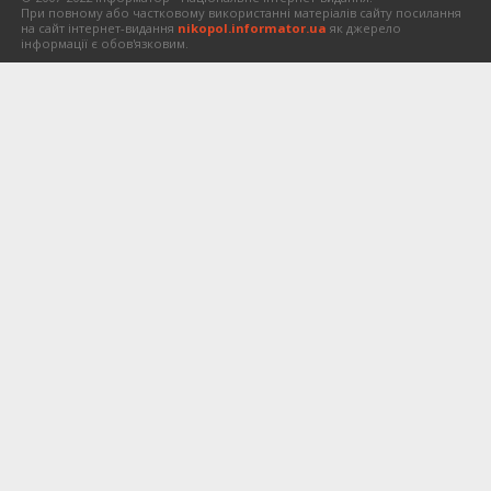
При повному або частковому використанні матеріалів сайту посилання
на сайт інтернет-видання
nikopol.informator.ua
як джерело
інформації є обов'язковим.