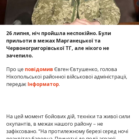
26 липня, ніч пройшла неспокійно. Були
прильоти в межах Марганецької та
Червоногригорівської ТГ, але нікого не
зачепило.
Про це
повідомив
Євген Євтушенко, голова
Нікопольської районної військової адміністрації,
передає
Інформатор
.
На цей момент бойових дій, техніки та живої сили
окупантів, в межах нашого району – не
зафіксовано. “На протилежному березі серед ночі
розквітла бавовна. Причетні до події аграрії