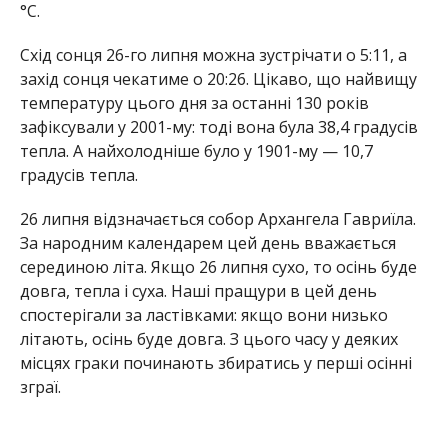
°С.
Схід сонця 26-го липня можна зустрічати о 5:11, а
захід сонця чекатиме о 20:26. Цікаво, що найвищу
температуру цього дня за останні 130 років
зафіксували у 2001-му: тоді вона була 38,4 градусів
тепла. А найхолодніше було у 1901-му — 10,7
градусів тепла.
26 липня відзначається собор Архангела Гавриїла.
За народним календарем цей день вважається
серединою літа. Якщо 26 липня сухо, то осінь буде
довга, тепла і суха. Наші пращури в цей день
спостерігали за ластівками: якщо вони низько
літають, осінь буде довга. З цього часу у деяких
місцях граки починають збиратись у перші осінні
зграї.