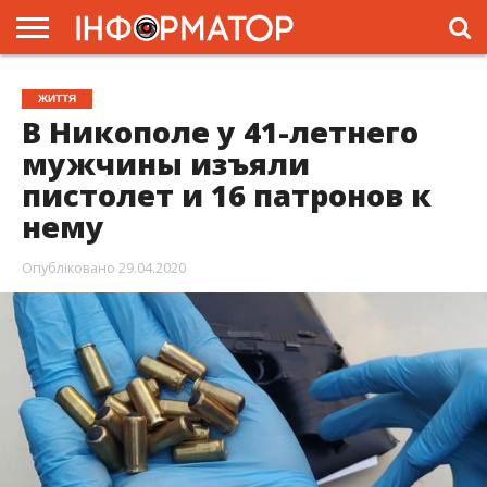
ГОЛОВНА
ЖИТТЯ
ВЛАДА
ГРОШІ
ТРЕШ
ПРЕС-
ЖИТТЯ
РЕЛІЗИ
РЕКЛАМА
ПРОЕКТИ
В Никополе у 41-летнего
мужчины изъяли
пистолет и 16 патронов к
нему
Опубліковано
29.04.2020