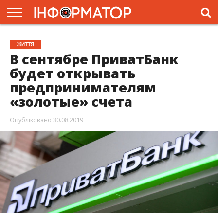
ГОЛОВНА
ЖИТТЯ
ВЛАДА
ГРОШІ
ТРЕШ
ПРЕС-
ЖИТТЯ
РЕЛІЗИ
РЕКЛАМА
ПРОЕКТИ
В сентябре ПриватБанк
будет открывать
предпринимателям
«золотые» счета
Опубліковано
30.08.2019