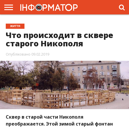
ГОЛОВНА
ЖИТТЯ
ВЛАДА
ГРОШІ
ТРЕШ
ПРЕС-
ЖИТТЯ
РЕЛІЗИ
РЕКЛАМА
ПРОЕКТИ
Что происходит в сквере
старого Никополя
Опубліковано
09.02.2019
Сквер в старой части Никополя
преображается. Этой зимой старый фонтан