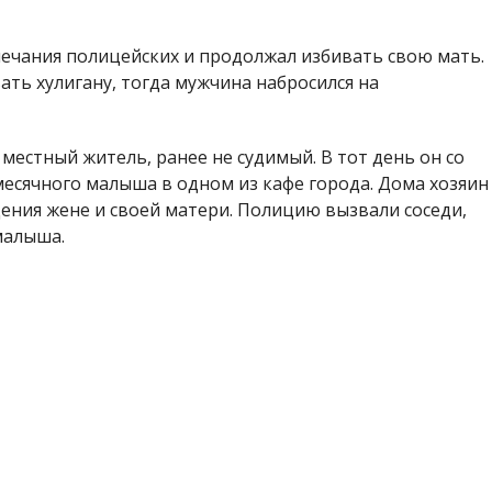
мечания полицейских и продолжал избивать свою мать.
ть хулигану, тогда мужчина набросился на
естный житель, ранее не судимый. В тот день он со
месячного малыша в одном из кафе города. Дома хозяин
дения жене и своей матери. Полицию вызвали соседи,
малыша.
с местной прокуратурой мужчине объявило о
ли насилие относительно работника правоохранительных
предусмотрено наказание в виде лишения свободы на
Никополе полицейские
задержали 37-летнего
мышленнику грозит до 8 лет лишения свободы.
Мария Дымченко