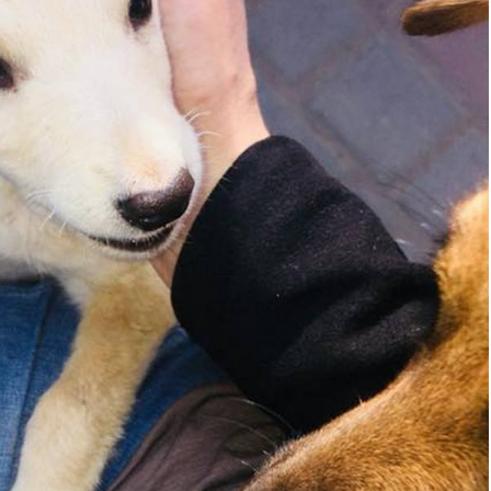
ью
Алена Радченко