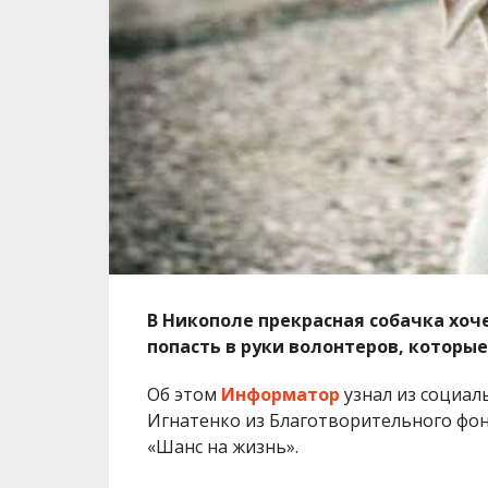
В Никополе прекрасная собачка хо
попасть в руки волонтеров, которы
Об этом
Информатор
узнал из социал
Игнатенко из Благотворительного фо
«Шанс на жизнь».
Светлана пишет, что милая маленькая 
на любой шум. Но, если ее обучить, то
заинтересовался красивой белой собачк
Ранее мы сообщили о том, в Никополе
это время хозяева сбились с ног в пои