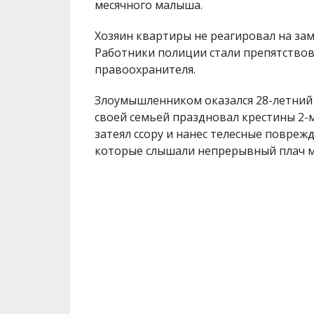
месячного малыша.
Хозяин квартиры не реагировал на за
Работники полиции стали препятствова
правоохранителя.
Злоумышленником оказался 28-летний м
своей семьей праздновал крестины 2-
затеял ссору и нанес телесные повреж
которые слышали непрерывный плач 
9 октября следствие по согласованию 
подозрении по ч. 2 ст. 345 (Угроза и
органов) Уголовного кодекса. За это 
срок до 5 лет.
Ранее мы рассказывали о том, что в 
мужчину
, который угнал мопед. Злоу