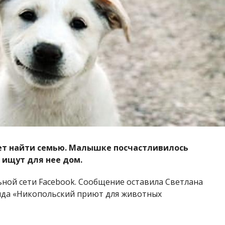
чет найти семью. Малышке посчастливилось
е ищут для нее дом.
ьной сети Facebook. Сообщение оставила Светлана
нда «Никопольский приют для животных
собачонка пока еще не знает команд и реагирует лаем
 она будет верным и преданным другом. Все, кто
ой, могут обращаться: (066) 384-31-71.
 черный терьер вернулся
домой спустя две недели
. За
сках породистого любимица.