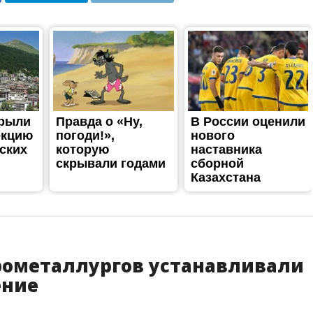
рометаллургов устанавливали
ение