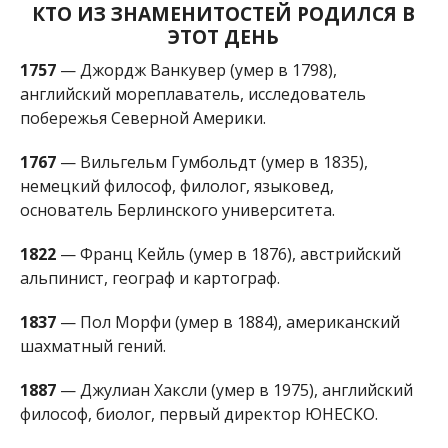
английский мореплаватель, исследователь
побережья Северной Америки.
1767
— Вильгельм Гумбольдт (умер в 1835),
немецкий философ, филолог, языковед,
основатель Берлинского университета.
1822
— Франц Кейль (умер в 1876), австрийский
альпинист, географ и картограф.
1837
— Пол Морфи (умер в 1884), американский
шахматный гений.
1887
— Джулиан Хаксли (умер в 1975), английский
философ, биолог, первый директор ЮНЕСКО.
1903
— Джон Гилбер Диллинджер (умер в 1934),
американский грабитель банков, «враг общества
№ 1».