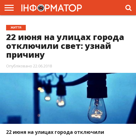
ГОЛОВНА
ЖИТТЯ
ВЛАДА
ГРОШІ
ТРЕШ
ПРЕС-
ЖИТТЯ
РЕЛІЗИ
РЕКЛАМА
ПРОЕКТИ
22 июня на улицах города
отключили свет: узнай
причину
Опубліковано
22.06.2018
22 июня на улицах города отключили