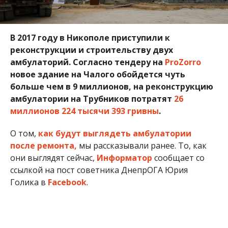
В 2017 году в Никополе приступили к
реконструкции и строительству двух
амбулаторий. Согласно тендеру на
ProZorro
новое здание на Чалого обойдется чуть
больше чем в 9 миллионов, на реконструкцию
амбулатории на Трубников потратят
26
миллионов 224 тысячи 393
гривны
.
О том,
как будут выглядеть амбулатории
после ремонта,
мы рассказывали ранее. То, как
они выглядят сейчас,
Информатор
сообщает со
ссылкой на пост советника ДнепрОГА Юрия
Голика в
Facebook
.
Как пояснил Юрий Голик, завершение
строительно-отделочных работ планируют на
конец 2018 года. Все будет зависеть от скорости