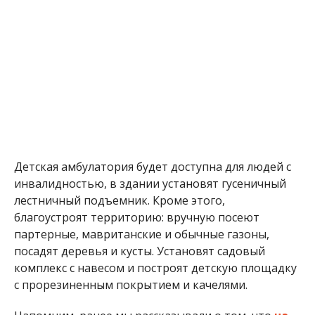
Детская амбулатория будет доступна для людей с
инвалидностью, в здании установят гусеничный
лестничный подъемник. Кроме этого,
благоустроят территорию: вручную посеют
партерные, мавританские и обычные газоны,
посадят деревья и кусты. Установят садовый
комплекс с навесом и построят детскую площадку
с прорезиненным покрытием и качелями.
Напомним, ранее мы рассказывали о том, что
на
строительство бассейна в Никополе уже
потратили более миллиона гривен
. А также о