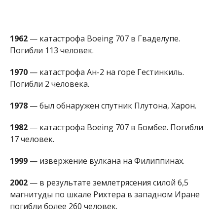
1962
— катастрофа Boeing 707 в Гваделупе.
Погибли 113 человек.
1970
— катастрофа Ан-2 на горе Гестинкиль.
Погибли 2 человека.
1978
— был обнаружен спутник Плутона, Харон.
1982
— катастрофа Boeing 707 в Бомбее. Погибли
17 человек.
1999
— извержение вулкана на Филиппинах.
2002
— в результате землетрясения силой 6,5
магнитуды по шкале Рихтера в западном Иране
погибли более 260 человек.
КТО ИЗ ЗНАМЕНИТОСТЕЙ РОДИЛСЯ В
ЭТОТ ДЕНЬ
1757
— Джордж Ванкувер (умер в 1798),