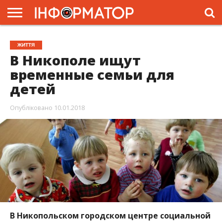
ГОЛОВНА
ЖИТТЯ
ВЛАДА
ГРОШІ
ТРЕШ
ПРЕС-
ЖИТТЯ
РЕЛІЗИ
РЕКЛАМА
ПРОЕКТИ
В Никополе ищут
временные семьи для
детей
Опубліковано
10.01.2018
В Никопольском городском центре социальной