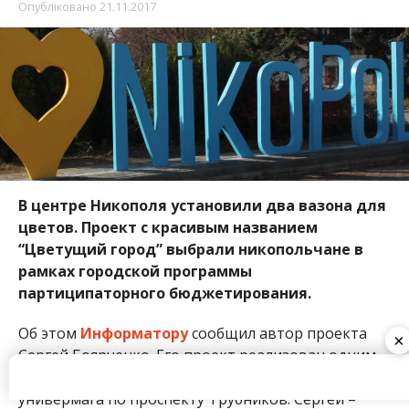
рамках городской программы
партиципаторного бюджетирования.
Об этом
Информатору
сообщил автор проекта
Сергей Боярченко. Его проект реализован одним
из первых в самом центре города, напротив
универмага по проспекту Трубников. Сергей –
никопольчанин, работает в должности
руководителя ОСББ “БИРЮЗА-27”, помощник-
консультант депутата областной рады. Подал свое
предложение как рядовой житель Никополя.
Выполненной работой автор доволен, хотя,
согласно проекту, планировалось установить 3
вазона.
×
“Цветущий город” обошелся бюджету в 15 000