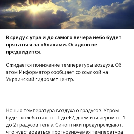
Ночью температура воздуха о градусов. Утром
будет колебаться от -1 до +2, днем и вечером от 1
до 2 градусов тепла. Синоптики предупреждают,
что чувствоваться прогнозируемая температура
будет как минус 3 градуса. Северо-западный ветер
на протяжении всего дня с порывами ветра до 5
метров в секунду.
Восход солнца 22 ноября ожидается в 06:56, а закат
в 16:00. Интересно заметить, что теплее всего в
этот день за последние 130 лет было в 1908 году –
11,5 градуса тепла. Самый холодный день наши
предки пережили в 1935 году, огда столбики
термометров опустились почти до 16 градусов
мороза.