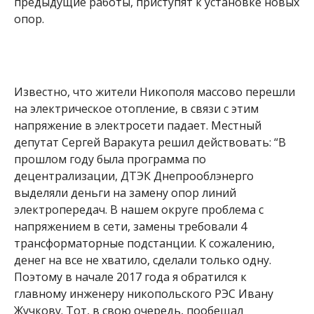
электропередач. В нашем округе проблема с
напряжением в сети, замены требовали 4
трансформаторные подстанции. К сожалению,
денег на все не хватило, сделали только одну.
Поэтому в начале 2017 года я обратился к
главному инженеру никопольского РЭС Ивану
Жучкову. Тот, в свою очередь, пообещал
включить данные работы в инвестиционную
программу и вот, полторы недели назад сообщил,
что опоры будут менять”.
Сергей Варакута рассказал и о том, что в начале
2017 года заменили 2 трансформаторных
подстанции МТП-30 и МТП-57. Проблема была не
только в проводке, но и в трансформаторах.
Вместо 170-180 Вольт, теперь в сети стабильно
250. Новое МТП поставили и на улице Вольвача.
Работы по установке новых опор проведут на