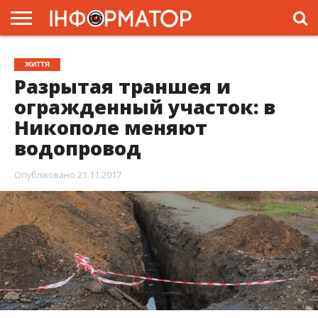
ГОЛОВНА
ЖИТТЯ
ВЛАДА
ГРОШІ
ТРЕШ
ПРЕС-
ЖИТТЯ
РЕЛІЗИ
РЕКЛАМА
ПРОЕКТИ
Разрытая траншея и
огражденный участок: в
Никополе меняют
водопровод
Опубліковано
21.11.2017