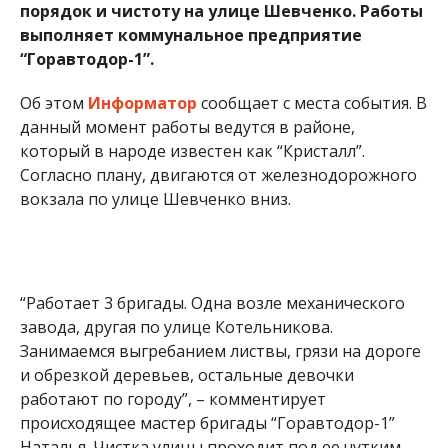
“Работает 3 бригады. Одна возле механического
завода, другая по улице Котельникова.
Занимаемся выгребанием листвы, грязи на дороге
и обрезкой деревьев, остальные девочки
работают по городу”, – комментирует
происходящее мастер бригады “Горавтодор-1”
Наталья. Чистка улицы проходит под ее чутким
руководством, она корректирует работу бригады.
Подчиненные выполняют задачу
добросовестно. Вывозить листву будет трактор,
но это чуть позже. Напомним, ранее мы сообщали
о том,
как выглядит дорога возле станции
скорой помощи в Никополе
.