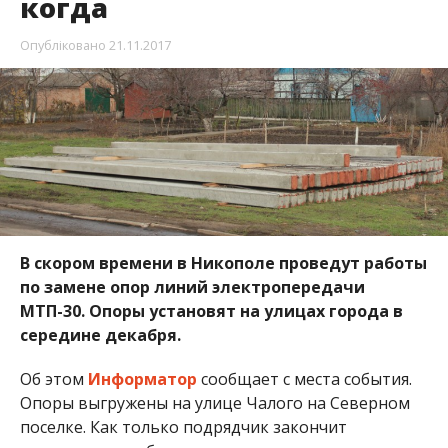
по замене опор линий электропередачи
МТП-30. Опоры установят на улицах города в
середине декабря.
Об этом
Информатор
сообщает с места события.
Опоры выгружены на улице Чалого на Северном
поселке. Как только подрядчик закончит
предыдущие работы, приступят к установке новых
опор.
Известно, что жители Никополя массово перешли
на электрическое отопление, в связи с этим
напряжение в электросети падает. Местный
депутат Сергей Варакута решил действовать: “В
прошлом году была программа по
децентрализации, ДТЭК Днепрооблэнерго
выделяли деньги на замену опор линий