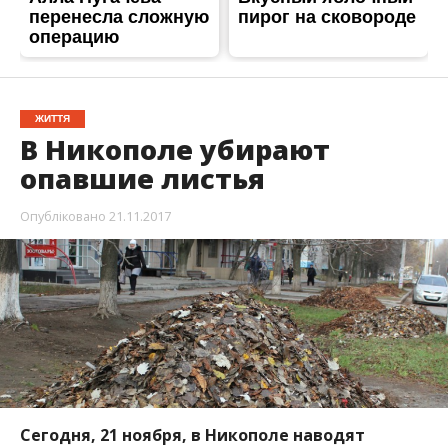
Сегодня, 21 ноября, в Никополе наводят
порядок и чистоту на улице Шевченко. Работы
выполняет коммунальное предприятие
“Горавтодор-1”.
Об этом
Информатор
сообщает с места события. В
данный момент работы ведутся в районе,
который в народе известен как “Кристалл”.
Согласно плану, двигаются от железнодорожного
вокзала по улице Шевченко вниз.