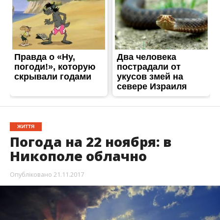
Погода на 22 ноября: в
Никополе облачно
Опубліковано
21.11.2017
В среду с утра и до самого вечера небо будет
прятаться за облаками. Осадков не
предвидится.
Ожидается понижение температуры воздуха. Об
этом Информатор сообщает со ссылкой на
Украинский гидрометцентр.