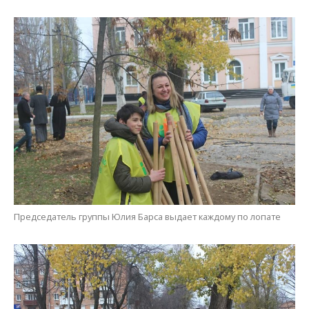
Председатель группы Юлия Барса выдает каждому по лопате
Никопольчане работают дружно и с энтузиазмом