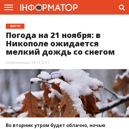
ГОЛОВНА
ЖИТТЯ
ВЛАДА
ГРОШІ
ТРЕШ
ПРЕС-
ЖИТТЯ
РЕЛІЗИ
РЕКЛАМА
ПРОЕКТИ
Погода на 21 ноября: в
Никополе ожидается
мелкий дождь со снегом
Опубліковано
20.11.2017
Во вторник утром будет облачно, ночью