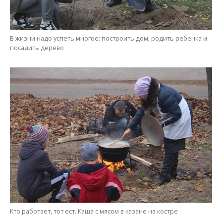
Кто работает, тот ест. Каша с мясом в казане на костре
Алена Радченко,
Мария Дымченко
МІТКИ:
ДЕРЕВЬЯ