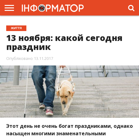
ГОЛОВНА
ЖИТТЯ
ВЛАДА
ГРОШІ
ТРЕШ
ПРЕС-
ЖИТТЯ
РЕЛІЗИ
РЕКЛАМА
ПРОЕКТИ
13 ноября: какой сегодня
праздник
Опубліковано
13.11.2017
Этот день не очень богат праздниками, однако
насыщен многими знаменательными