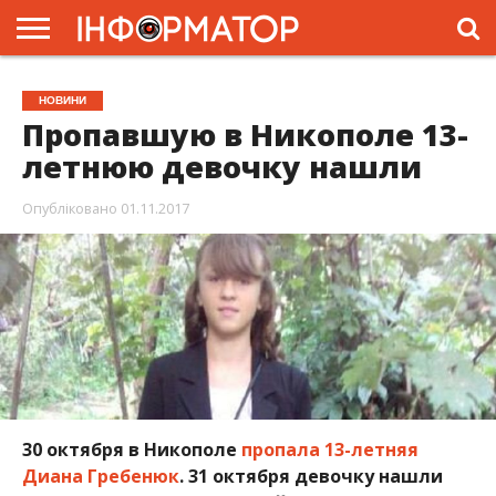
ГОЛОВНА
ЖИТТЯ
ВЛАДА
ГРОШІ
ТРЕШ
ПРЕС-
НОВИНИ
РЕЛІЗИ
РЕКЛАМА
ПРОЕКТИ
Пропавшую в Никополе 13-
летнюю девочку нашли
Опубліковано
01.11.2017
30 октября в Никополе
пропала 13-летняя
Диана Гребенюк
. 31 октября девочку нашли