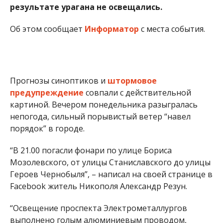
Прогнозы синоптиков и
штормовое
предупреждение
совпали с действительной
картиной. Вечером понедельника разыгралась
непогода, сильный порывистый ветер “навел
порядок” в городе.
“В 21.00 погасли фонари по улице Бориса
Мозолевского, от улицы Станиславского до улицы
Героев Чернобыля”, – написал на своей странице в
Facebook житель Никополя Александр Резун.
“Освещение проспекта Электрометаллургов
выполнено голым алюминиевым проводом,
поэтому оно очень чувствительно к замыканиям
из-за веток и ветра. Это и повлекло замыкание на
фазе “В” в ШУНО 111″, – рассказал директор КП