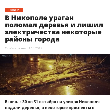
В Никополе ураган
поломал деревья и лишил
электричества некоторые
районы города
Опубліковано
31.10.2017
В ночь с 30 по 31 октября на улицах Никополя
падали деревья, а некоторые проспекты в
результате урагана не освещались.
Об этом сообщает
Информатор
с места события.