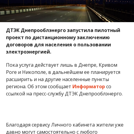
ДТЭК Днепрооблэнерго запустила пилотный
проект по дистанционному заключению
договоров для населения о пользовании
электроэнергией.
Пока услуга действует лишь в Днепре, Кривом
Роге и Никополе, в дальнейшем ее планируется
расширить и на другие населенные пункты
региона. Об этом сообщает
Информатор
со
ссылкой на пресс-службу ДТЭК Днепрооблэнерго.
Благодаря сервису Личного кабинета жители уже
давно могут самостоятельно с любого
компьютера оплачивать и проверять свои
расходы на электроэнергию. Теперь к перечню
удобных сервисов для активных интернет-