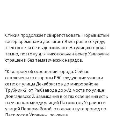
Стихия продолжает свирепствовать. Порывистый
ветер временами достигает 9 метров в секунду,
электросети не выдерживают. На улицах города
темно, поэтому для никопольчан вечер Хэллоуина
страшен и без тематических нарядов.
“К вопросу об освещении города. Сейчас
отключены со стороны РЭС следующие участки
сети: от улицы Декабристов до микрорайона
Трубник-2, от Рыбзавода до ж/д моста по улице
Довгалевской. Замыкания в сетях освещения есть
на участках между улицей Патриотов Украины и
улицей Первомайской, отключен путепровод по
Патриотов Украины, по улице
Электрометаллургов ниже рынка. ШУНО 64 –
полностью работает, восстановлено” – рассказал
директор КП “Городские автомобильные дороги –