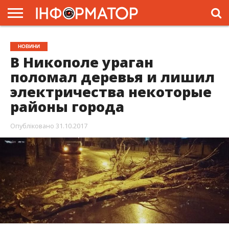
ГОЛОВНА
ЖИТТЯ
ВЛАДА
ГРОШІ
ТРЕШ
ПРЕС-
НОВИНИ
РЕЛІЗИ
РЕКЛАМА
ПРОЕКТИ
В Никополе ураган
поломал деревья и лишил
электричества некоторые
районы города
Опубліковано
31.10.2017