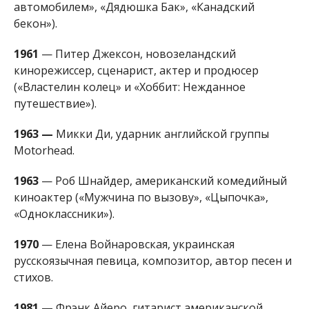
автомобилем», «Дядюшка Бак», «Канадский
бекон»).
1961
— Питер Джексон, новозеландский
кинорежиссер, сценарист, актер и продюсер
(«Властелин колец» и «Хоббит: Нежданное
путешествие»).
1963 —
Микки Ди, ударник английской группы
Motorhead.
1963
— Роб Шнайдер, американский комедийный
киноактер («Мужчина по вызову», «Цыпочка»,
«Одноклассники»).
1970
— Елена Войнаровская, украинская
русскоязычная певица, композитор, автор песен и
стихов.
1981 —
Фрэнк Айеро, гитарист американской