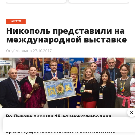
ЖИТТЯ
Никополь представили на
международной выставке
Опубліковано
27.10.2017
Во Львове прошла 18-ая международная
выставка-ярмарка “Тур-ЭКСПО”. Впервые за
время существования выставки Никополь
×
представили на ней отдельным стендом.
Цель участия в мероприятии – популяризация