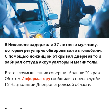
В Никополе задержали 37-летнего мужчину,
который регулярно обворовывал автомобили.
С помощью ножниц он открывал двери авто и
забирал оттуда аккумуляторы и магнитолы.
Всего злоумышленник совершил больше 20 краж.
Об этом
Информатору
сообщили в пресс-службе
ГУ Нацполиции Днепропетровской области.
Полицейские разыскали и задержали расхитителя.
Выяснилось, что раньше он был неоднократно
судим. У злоумышленника был собственный