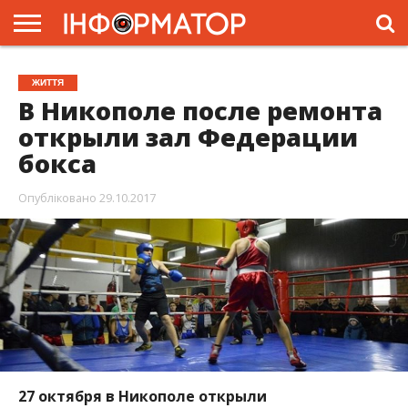
ГОЛОВНА
ЖИТТЯ
ВЛАДА
ГРОШІ
ТРЕШ
ПРЕС-
ЖИТТЯ
РЕЛІЗИ
РЕКЛАМА
ПРОЕКТИ
В Никополе после ремонта
открыли зал Федерации
бокса
Опубліковано
29.10.2017
27 октября в Никополе открыли