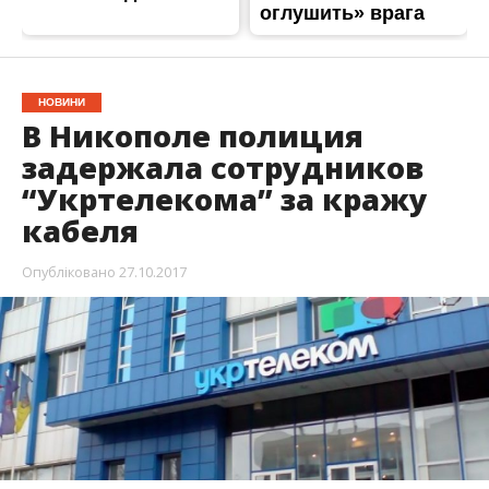
НОВИНИ
В Никополе полиция
задержала сотрудников
“Укртелекома” за кражу
кабеля
Опубліковано
27.10.2017
В Никополе сотрудники “Укртелекома”
попались на краже телефонного кабеля. Они
выжигали телефонные провода на территории