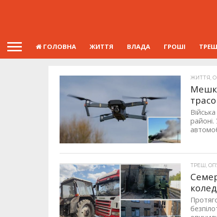
ГОЛОВНА
ЖИТТЯ
ВЛАДА
ГРОШІ
ТРЕ
ЖИТТЯ, ОП
Мешка
трасо
Війська
районі.
автомоб
ТРЕШ, ОПУ
Семер
колед
Протяго
безпіло