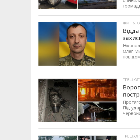
опинили
громади.
ЖИТТЯ, ОП
Відда
захис
Нікопол
Олег Ми
повідом
ТРЕШ, ОПУ
Ворог
постр
Протяго
Під уда
Червоно
ТРЕШ, ОПУ