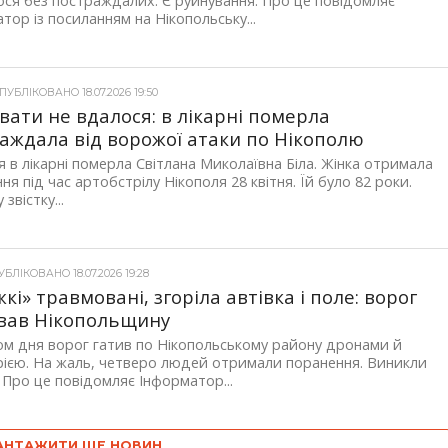
ся без постраждалих. Є руйнування. Про це повідомляє
тор із посиланням на Нікопольську...
УБЛІКОВАНО 18.07.2026 19:50
вати не вдалося: в лікарні померла
аждала від ворожої атаки по Нікополю
я в лікарні померла Світлана Миколаївна Біла. Жінка отримала
ня під час артобстрілу Нікополя 28 квітня. Їй було 82 роки.
 звістку...
БЛІКОВАНО 18.07.2026 19:28
жкі» травмовані, згоріла автівка і поле: ворог
вав Нікопольщину
м дня ворог гатив по Нікопольському району дронами й
ією. На жаль, четверо людей отримали поранення. Виникли
 Про це повідомляє Інформатор...
АНТАЖИТИ ЩЕ НОВИН