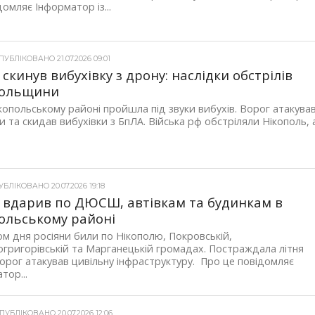
домляє Інформатор із...
УБЛІКОВАНО 21.07.2026 09:01
 скинув вибухівку з дрону: наслідки обстрілів
польщини
ікопольському районі пройшла під звуки вибухів. Ворог атакува
 та скидав вибухівки з БпЛА. Війська рф обстріляли Нікополь, 
БЛІКОВАНО 20.07.2026 19:18
 вдарив по ДЮСШ, автівкам та будинкам в
ольському районі
м дня росіяни били по Нікополю, Покровській,
григорівській та Марганецькій громадах. Постраждала літня
Ворог атакував цивільну інфраструктуру. Про це повідомляє
тор...
УБЛІКОВАНО 20.07.2026 12:06