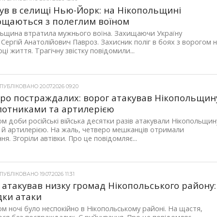
ув в селищі Нью-Йорк: на Нікопольщині
щаються з полеглим воїном
ьщина втратила мужнього воїна. Захищаючи Україну
 Сергій Анатолійович Павроз. Захисник поліг в боях з ворогом 
оці життя. Трагічну звістку повідомили...
УБЛІКОВАНО 20.07.2026 09:20
ро постраждалих: ворог атакував Нікопольщин
лотниками та артилерією
м доби російські війська десятки разів атакували Нікопольщин
й артилерією. На жаль, четверо мешканців отримали
ня. Згоріли автівки. Про це повідомляє...
УБЛІКОВАНО 19.07.2026 11:31
 атакував низку громад Нікопольського району:
дки атаки
м ночі було неспокійно в Нікопольському районі. На щастя,