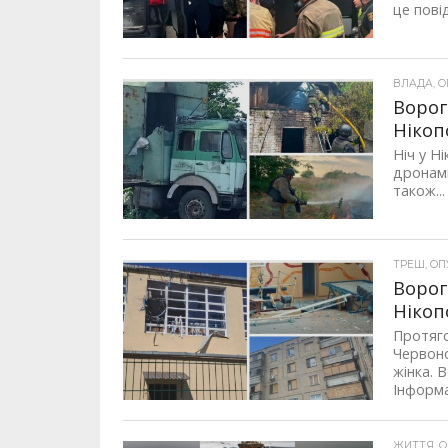
це пові
ВЛАДА, ОП
Ворог
Ніко
Ніч у Н
дронами
також...
ТРЕШ, ОПУ
Ворог
Нікоп
Протяго
Червоно
жінка. 
Інформа
ЖИТТЯ, ОП