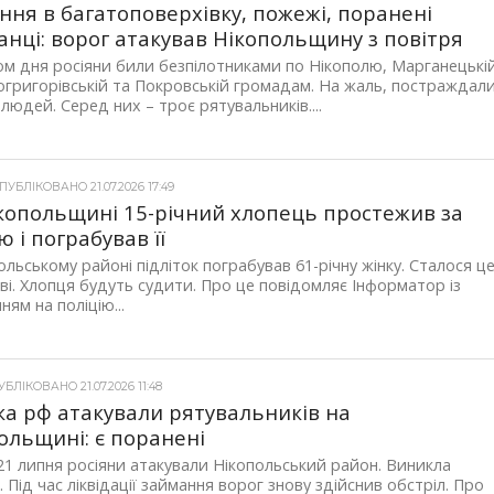
ння в багатоповерхівку, пожежі, поранені
нці: ворог атакував Нікопольщину з повітря
м дня росіяни били безпілотниками по Нікополю, Марганецькій
григорівській та Покровській громадам. На жаль, постраждал
 людей. Серед них – троє рятувальників....
УБЛІКОВАНО 21.07.2026 17:49
копольщині 15-річний хлопець простежив за
ю і пограбував її
ольському районі підліток пограбував 61-річну жінку. Сталося ц
ві. Хлопця будуть судити. Про це повідомляє Інформатор із
ням на поліцію...
БЛІКОВАНО 21.07.2026 11:48
ка рф атакували рятувальників на
ольщині: є поранені
21 липня росіяни атакували Нікопольський район. Виникла
 Під час ліквідації займання ворог знову здійснив обстріл. Про