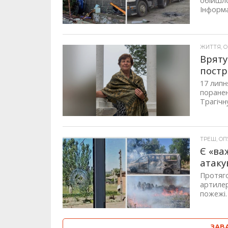
обійшло
Інформа
ЖИТТЯ, ОП
Вряту
постр
17 липн
поранен
Трагічну
ТРЕШ, ОПУ
Є «ва
атаку
Протяго
артилер
пожежі.
ЗАВ