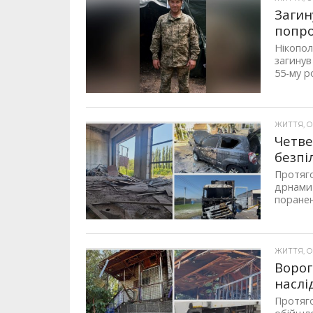
Загин
попро
Нікопол
загинув
55-му р
ЖИТТЯ, ОП
Четве
безпі
Протяго
дрнами 
поранен
ЖИТТЯ, ОП
Ворог
наслі
Протяго