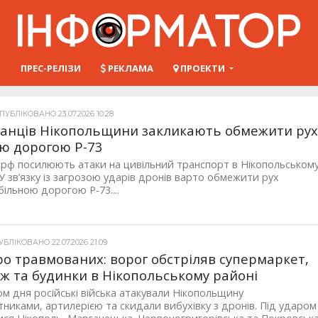
Ш
ПРЕС-РЕЛІЗИ
РЕКЛАМА
ПРОЕКТИ
УБЛІКОВАНО 23.07.2026 10:28
нців Нікопольщини закликають обмежити ру
ю дорогою Р-73
 рф посилюють атаки на цивільний транспорт в Нікопольськом
 У зв’язку із загрозою ударів дронів варто обмежити рух
ільною дорогою Р-73....
БЛІКОВАНО 22.07.2026 21:09
о травмованих: ворог обстріляв супермаркет,
ж та будинки в Нікопольському районі
м дня російські війська атакували Нікопольщину
тниками, артилерією та скидали вибухівку з дронів. Під ударом