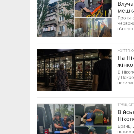
Влуча
мешка
Протяго
Червоно
пʼятеро
ЖИТТЯ, ОП
На Ні
жінко
В Нікоп
у Покро
посилан
ТРЕШ, ОПУ
Війсь
Нікоп
Вранці 
пожежа.