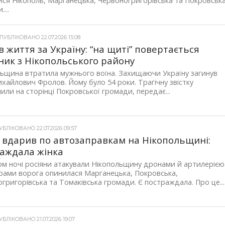
ся Нікополь, Марганецька, Червоногригорівська та Покровськ
...
УБЛІКОВАНО 22.07.2026 15:08
в життя за Україну: “на щиті” повертається
ник з Нікопольського району
ьщина втратила мужнього воїна. Захищаючи Україну загинув
хайлович Фролов. Йому було 54 роки. Трагічну звістку
или на сторінці Покровської громади, передає...
БЛІКОВАНО 22.07.2026 09:57
 вдарив по автозаправкам на Нікопольщині:
аждала жінка
м ночі росіяни атакували Нікопольщину дронами й артилерією
рами ворога опинилася Марганецька, Покровська,
григорівська та Томаківська громади. Є постраждала. Про це...
БЛІКОВАНО 21.07.2026 19:07