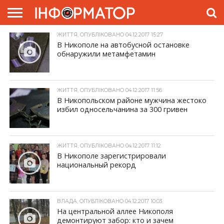
ЖИТТЯ, ОПУБЛІКОВАНО 04.12.2017 15:27
ГОЛОВНА
ЖИТТЯ
ВЛАДА
ГРОШІ
ТРЕШ
ПРЕС-
В Никополе на автобусной остановке
РЕЛІЗИ
РЕКЛАМА
ПРОЕКТИ
обнаружили метамфетамин
ЖИТТЯ, ОПУБЛІКОВАНО 04.12.2017 11:56
В Никопольском районе мужчина жестоко
избил односельчанина за 300 гривен
ЖИТТЯ, ОПУБЛІКОВАНО 04.12.2017 11:12
В Никополе зарегистрировали
национальный рекорд
ВЛАДА, ОПУБЛІКОВАНО 04.12.2017 10:03
На центральной аллее Никополя
демонтируют забор: кто и зачем