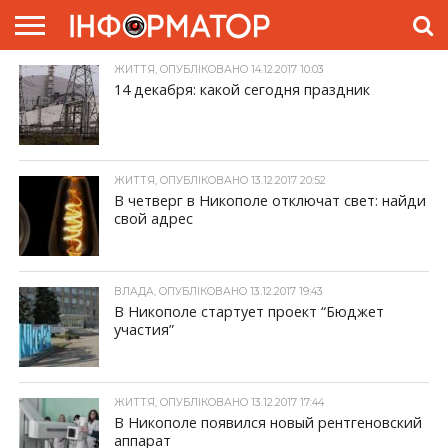
ЖИТТЯ, ОПУБЛІКОВАНО 14.12.2017 10:03
ГОЛОВНА
ЖИТТЯ
ВЛАДА
ГРОШІ
ТРЕШ
ПРЕС-
14 декабря: какой сегодня праздник
РЕЛІЗИ
РЕКЛАМА
ПРОЕКТИ
ЖИТТЯ, ОПУБЛІКОВАНО 13.12.2017 20:52
В четверг в Никополе отключат свет: найди
свой адрес
ВЛАДА, ОПУБЛІКОВАНО 13.12.2017 19:43
В Никополе стартует проект “Бюджет
участия”
ЖИТТЯ, ОПУБЛІКОВАНО 13.12.2017 17:44
В Никополе появился новый рентгеновский
аппарат