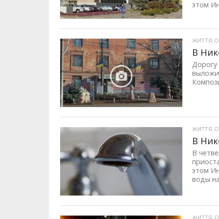
этом И
ЖИТТЯ, ОП
В Ник
Дорогу
выложил
Компози
ЖИТТЯ, ОП
В Ник
В четве
приост
этом И
воды на
ЖИТТЯ, ОП