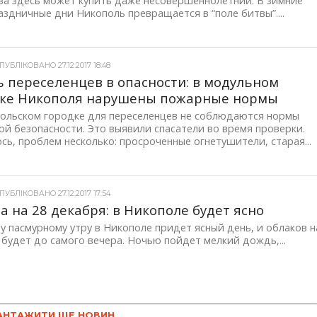
ва здесь может купить даже несовершеннолетний. В зимние
здничные дни Никополь превращается в “поле битвы”....
УБЛІКОВАНО 27.12.2017 18:48
 переселенцев в опасности: в модульном
дке Никополя нарушены пожарные нормы
польском городке для переселенцев не соблюдаются нормы
й безопасности. Это выявили спасатели во время проверки.
сь, проблем несколько: просроченные огнетушители, старая...
УБЛІКОВАНО 27.12.2017 17:54
а на 28 декабря: в Никополе будет ясно
у пасмурному утру в Никополе придет ясный день, и облаков н
 будет до самого вечера. Ночью пойдет мелкий дождь,...
АНТАЖИТИ ЩЕ НОВИН