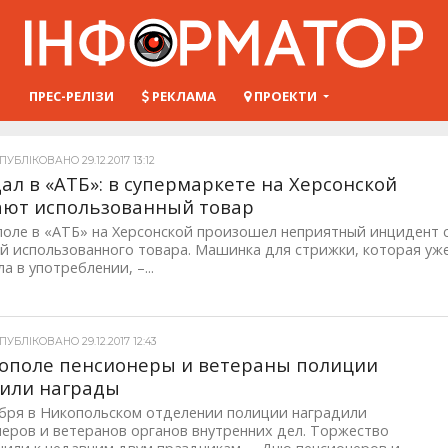
Ш
ПРЕС-РЕЛІЗИ
РЕКЛАМА
ПРОЕКТИ
УБЛІКОВАНО 29.12.2017 13:12
ал в «АТБ»: в супермаркете на Херсонской
ают использованный товар
поле в «АТБ» на Херсонской произошел неприятный инцидент 
й использованного товара. Машинка для стрижки, которая уж
а в употреблении, –...
УБЛІКОВАНО 29.12.2017 12:43
ополе пенсионеры и ветераны полиции
или награды
абря в Никопольском отделении полиции наградили
еров и ветеранов органов внутренних дел. Торжество