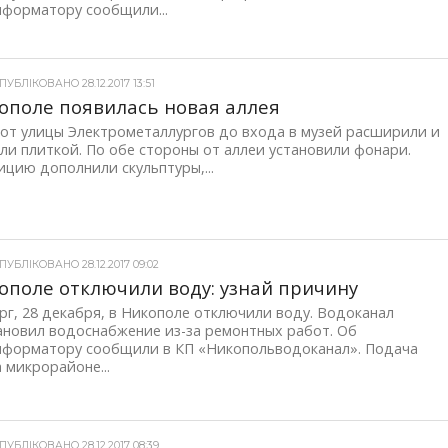
нформатору сообщили...
УБЛІКОВАНО 28.12.2017 13:51
ополе появилась новая аллея
 от улицы Электрометаллургов до входа в музей расширили и
и плиткой. По обе стороны от аллеи установили фонари.
цию дополнили скульптуры,...
УБЛІКОВАНО 28.12.2017 09:02
ополе отключили воду: узнай причину
рг, 28 декабря, в Никополе отключили воду. Водоканал
ановил водоснабжение из-за ремонтных работ. Об
нформатору сообщили в КП «Никопольводоканал». Подача
 микрорайоне...
УБЛІКОВАНО 28.12.2017 08:39