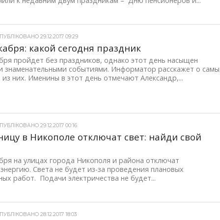
или к недавним двум праздникам – Дню пенсионеров и...
УБЛІКОВАНО 29.12.2017 09:29
кабря: какой сегодня праздник
бря пройдет без праздников, однако этот день насыщен
и знаменательными событиями. Информатор расскажет о самы
 из них. Именины в этот день отмечают Александр,...
УБЛІКОВАНО 29.12.2017 00:16
ницу в Никополе отключат свет: найди свой
с
бря на улицах города Никополя и района отключат
энергию. Света не будет из-за проведения плановых
ых работ. Подачи электричества не будет...
УБЛІКОВАНО 28.12.2017 18:03