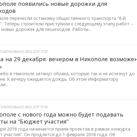
ополе появились новые дорожки для
ходов
оле перенесли остановку общественного транспорта “8-й
”. Теперь строители приступили к следующему этапу работ –
 новых дорожек для пешеходов. Работы...
УБЛІКОВАНО 28.12.2017 17:57
а на 29 декабря: вечером в Никополе возможе
ь
ебо в Никополе затянут облака, которые так и не исчезнут до
дня. К вечеру ожидается дождь. Об этом Информатору
и...
УБЛІКОВАНО 28.12.2017 17:50
ополе с нового года можно будет подавать
ты на “Бюджет участия”
аря 2018 года начинается прием проектов в рамках конкурса
 участия”. Он продлится до 1 февраля 2018 года. Об