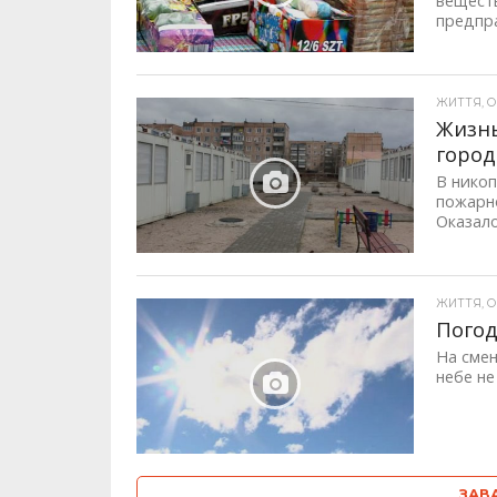
вещест
предпра
ЖИТТЯ, ОП
Жизнь
горо
В нико
пожарно
Оказало
ЖИТТЯ, ОП
Погод
На смен
небе не
ЗАВ