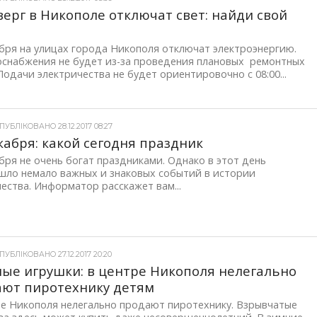
верг в Никополе отключат свет: найди свой
с
бря на улицах города Никополя отключат электроэнергию.
оснабжения не будет из-за проведения плановых ремонтных
Подачи электричества не будет ориентировочно с 08:00...
УБЛІКОВАНО 28.12.2017 08:27
кабря: какой сегодня праздник
бря не очень богат праздниками. Однако в этот день
шло немало важных и знаковых событий в истории
ества. Информатор расскажет вам...
УБЛІКОВАНО 27.12.2017 20:20
ые игрушки: в центре Никополя нелегально
ют пиротехнику детям
ре Никополя нелегально продают пиротехнику. Взрывчатые