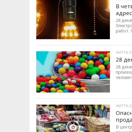
В чет
адре
28 дека
Электр
работ. 
ЖИТТЯ, ОП
28 де
28 дека
произо
человеч
ЖИТТЯ, ОП
Опасн
прода
В цент