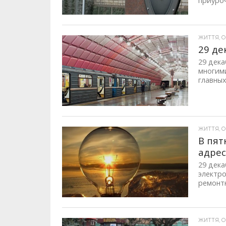
приуроч
ЖИТТЯ, ОП
29 де
29 дека
многим
главных
ЖИТТЯ, ОП
В пят
адре
29 дека
электро
ремонтн
ЖИТТЯ, ОП