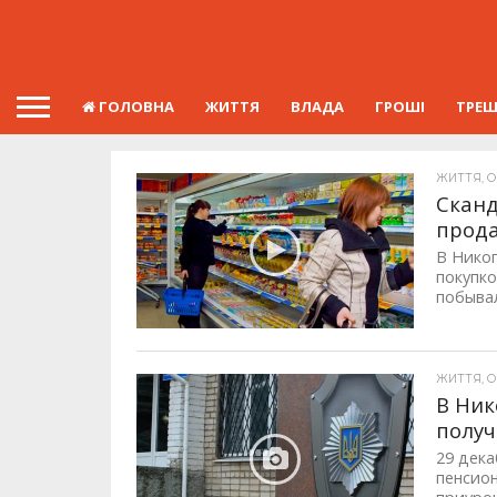
ГОЛОВНА
ЖИТТЯ
ВЛАДА
ГРОШІ
ТРЕ
ЖИТТЯ, ОП
Сканд
прод
В Нико
покупко
побывал
ЖИТТЯ, ОП
В Ник
получ
29 дек
пенсион