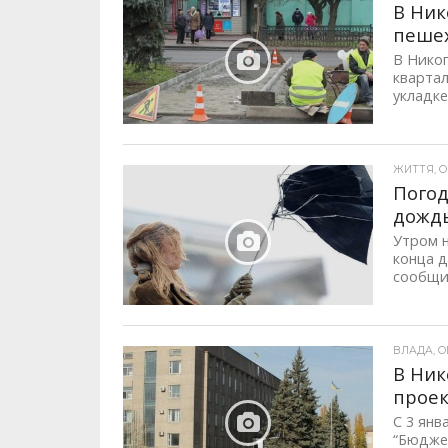
В Ник
пеше
В Никоп
квартал
укладке
ЖИТТЯ, ОП
Погод
дожд
Утром н
конца 
сообщил
ВЛАДА, ОП
В Ник
проек
С 3 янв
“Бюджет