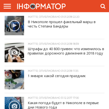
ЖИТТЯ, ОПУБЛІКОВАНО 01.01.2018 22:20
ГОЛОВНА
ЖИТТЯ
ВЛАДА
ГРОШІ
ТРЕШ
ПРЕС-
В Никополе прошел факельный марш в
РЕЛІЗИ
РЕКЛАМА
ПРОЕКТИ
честь Степана Бандеры
ЖИТТЯ, ОПУБЛІКОВАНО 01.01.2018 18:39
Штрафы до 40 800 гривен: что изменилось в
правилах дорожного движения в 2018 году
ЖИТТЯ, ОПУБЛІКОВАНО 01.01.2018 11:35
1 января: какой сегодня праздник
ЖИТТЯ, ОПУБЛІКОВАНО 31.12.2017 17:00
Какая погода будет в Никополе в первые
дни Нового года