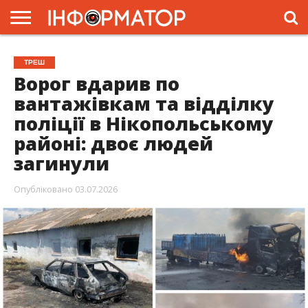
ГОЛОВНА
ЖИТТЯ
ВЛАДА
ГРОШІ
ТРЕШ
ПРЕС-
ТРЕШ
РЕЛІЗИ
РЕКЛАМА
ПРОЕКТИ
Ворог вдарив по
вантажівкам та відділку
поліції в Нікопольському
районі: двоє людей
загинули
Опубліковано
03.07.2026