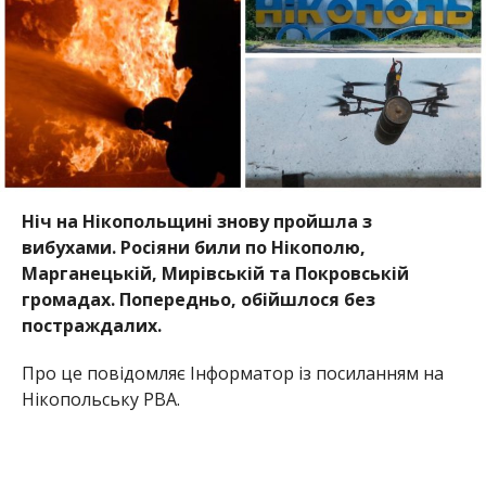
постраждалих.
Про це повідомляє Інформатор із посиланням на
Нікопольську РВА.
Внаслідок атак, вночі 3 липня, в Нікополі
спалахнула пожежа, пошкоджені приватний
будинок і господарчі споруди.
Олена Шевченко