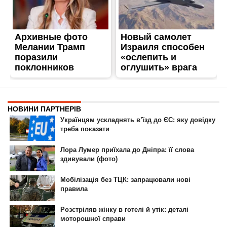
ГОЛОВНА
РЕКЛАМА НА САЙТІ
© 2007-2022 Інформатор - Національне інтернет-видання.
При повному або частковому використанні матеріалів сайту посилання
на сайт інтернет-видання
nikopol.informator.ua
як джерело
інформації є обов'язковим.