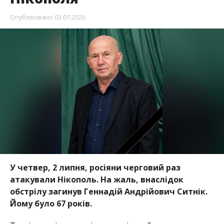
У четвер, 2 липня, росіяни черговий раз
атакували Нікополь. На жаль, внаслідок
обстрілу загинув Геннадій Андрійович Ситнік.
Йому було 67 років.
Трагічну звістку повідомив міський голова
Нікополя
Олександр Саюк
, передає
Інформатор
.
Геннадія Андрійовича довгий час
працював трубному заводі і вже перебував на
заслуженому відпочинку. Вільний час на пенсії
Геннадій Андрійович присвячував садівництву.
Понад 20 років він займався вирощуванням
винограду. На жаль, саме під час роботи на своїй
ділянці російська атака обірвала його життя.