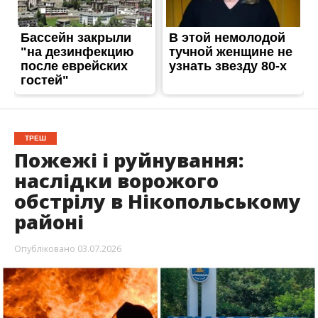
обстрілу в Нікопольському
районі
Опубліковано
03.07.2026
Ніч на Нікопольщині знову пройшла з
вибухами. Росіяни били по Нікополю,
Марганецькій, Мирівській та Покровській
громадах. Попередньо, обійшлося без