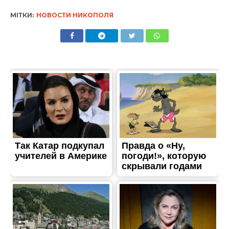
ТРЕШ
Пожежі і руйнування:
наслідки ворожого