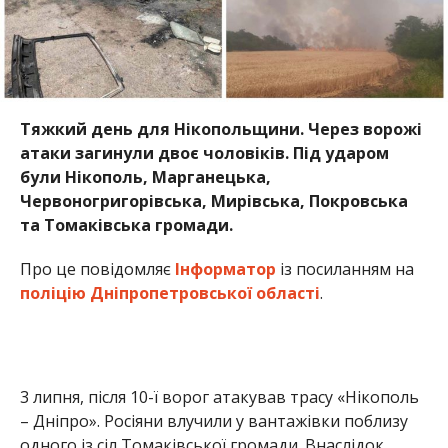
Тяжкий день для Нікопольщини. Через ворожі
атаки загинули двоє чоловіків. Під ударом
були Нікополь, Марганецька,
Червоногригорівська, Мирівська, Покровська
та Томаківська громади.
Про це повідомляє
Інформатор
із посиланням на
поліцію Дніпропетровської області
.
3 липня, після 10-ї ворог атакував трасу «Нікополь
– Дніпро». Росіяни влучили у вантажівки поблизу
одного із сіл Томаківської громади. Внаслідок