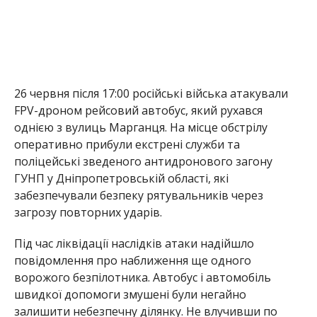
26 червня після 17:00 російські війська атакували
FPV-дроном рейсовий автобус, який рухався
однією з вулиць Марганця. На місце обстрілу
оперативно прибули екстрені служби та
поліцейські зведеного антидронового загону
ГУНП у Дніпропетровській області, які
забезпечували безпеку рятувальників через
загрозу повторних ударів.
Під час ліквідації наслідків атаки надійшло
повідомлення про наближення ще одного
ворожого безпілотника. Автобус і автомобіль
швидкої допомоги змушені були негайно
залишити небезпечну ділянку. Не влучивши по
основній цілі, дрон атакував припаркований біля
одного із супермаркетів автомобіль, який
знаходився приблизно за 50 метрів від місця