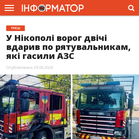
ГОЛОВНА
ЖИТТЯ
ВЛАДА
ГРОШІ
ТРЕШ
ПРЕС-
ТРЕШ
РЕЛІЗИ
РЕКЛАМА
ПРОЕКТИ
У Нікополі ворог двічі
вдарив по рятувальникам,
які гасили АЗС
Опубліковано
29.06.2026