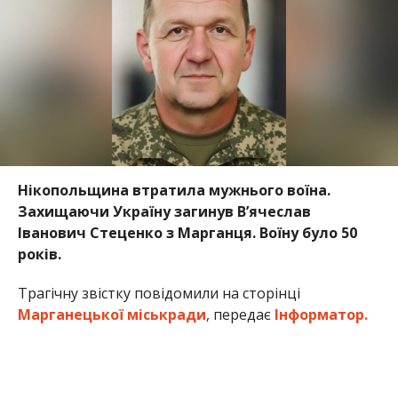
Нікопольщина втратила мужнього воїна.
Захищаючи Україну загинув В’ячеслав
Іванович Стеценко з Марганця. Воїну було 50
років.
Трагічну звістку повідомили на сторінці
Марганецької міськради
, передає
Інформатор.
Старший сержант В’ячеслав Стеценко загинув 27
грудня 2025 року в Харківській області. Лише у
червні 2026 року рідні та близькі змогли