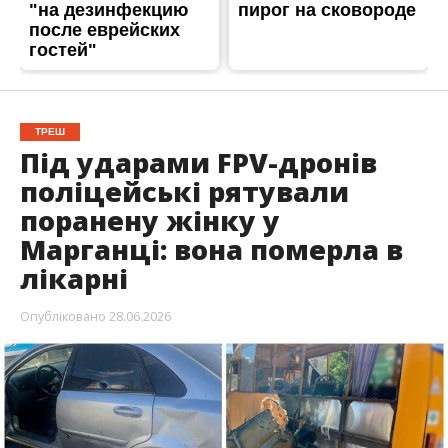
ТРЕШ
Під ударами FPV-дронів
поліцейські рятували
поранену жінку у
Марганці: вона померла в
лікарні
Опубліковано
28.06.2026