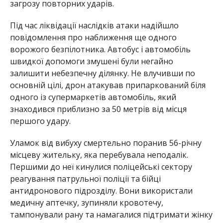
загрозу повторних ударів.
Під час ліквідації наслідків атаки надійшло
повідомлення про наближення ще одного
ворожого безпілотника. Автобус і автомобіль
швидкої допомоги змушені були негайно
залишити небезпечну ділянку. Не влучивши по
основній цілі, дрон атакував припаркований біля
одного із супермаркетів автомобіль, який
знаходився приблизно за 50 метрів від місця
першого удару.
Уламок від вибуху смертельно поранив 56-річну
місцеву жительку, яка перебувала неподалік.
Першими до неї кинулися поліцейські сектору
реагування патрульної поліції та бійці
антидронового підрозділу. Вони використали
медичну аптечку, зупиняли кровотечу,
тампонували рану та намагалися підтримати жінку