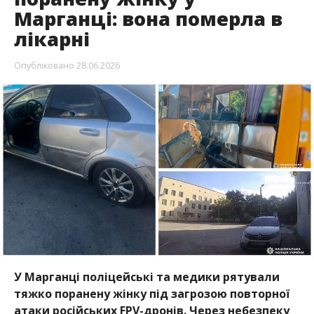
Марганці: вона померла в
лікарні
Опубліковано
28.06.2026
У Марганці поліцейські та медики рятували
тяжко поранену жінку під загрозою повторної
атаки російських FPV-дронів. Через небезпеку