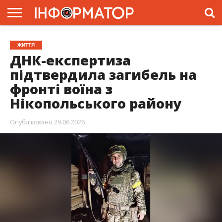
ГОЛОВНА
ЖИТТЯ
ВЛАДА
ГРОШІ
ТРЕШ
ПРЕС-
ЖИТТЯ
РЕЛІЗИ
РЕКЛАМА
ПРОЕКТИ
ДНК-експертиза
підтвердила загибель на
фронті воїна з
Нікопольського району
Опубліковано
29.06.2026