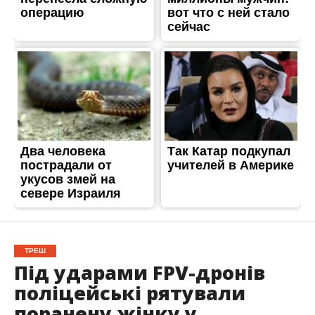
ТРЕШ
Під ударами FPV-дронів
поліцейські рятували
поранену жінку у