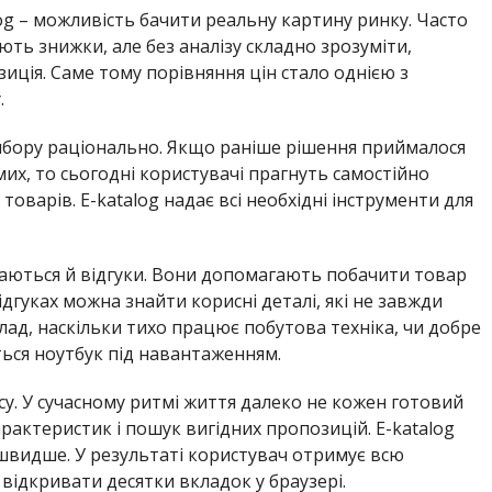
og – можливість бачити реальну картину ринку. Часто
ть знижки, але без аналізу складно зрозуміти,
иція. Саме тому порівняння цін стало однією з
.
вибору раціонально. Якщо раніше рішення приймалося
их, то сьогодні користувачі прагнуть самостійно
оварів. E-katalog надає всі необхідні інструменти для
ються й відгуки. Вони допомагають побачити товар
дгуках можна знайти корисні деталі, які не завжди
лад, наскільки тихо працює побутова техніка, чи добре
ься ноутбук під навантаженням.
у. У сучасному ритмі життя далеко не кожен готовий
рактеристик і пошук вигідних пропозицій. E-katalog
швидше. У результаті користувач отримує всю
 відкривати десятки вкладок у браузері.