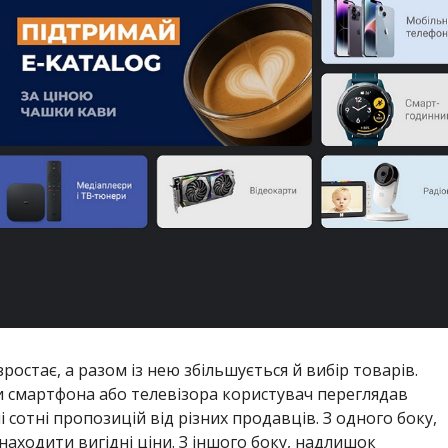
ростає, а разом із нею збільшується й вибір товарів.
и смартфона або телевізора користувач переглядав
і сотні пропозицій від різних продавців. З одного боку,
аходити вигідні ціни. З іншого боку, надлишок