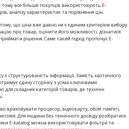
ме тому все більше покупців використовують
E-
ів, аналізу характеристик та порівняння цін.
 тому, що ціна вже давно не є єдиним критерієм вибору.
цію про товар, оцінити його можливості, дізнатися
 приймати рішення. Саме такий підхід пропонує E-
у є структурованість інформації. Замість хаотичного
отримує єдину сторінку з усіма ключовими
 для складних категорій товарів, де технічні
ь.
о враховувати процесор, відеокарту, обсяг пам’яті,
сплея. Для людини без технічного досвіду розібратися
дяки E-katalog можна використовувати фільтри та