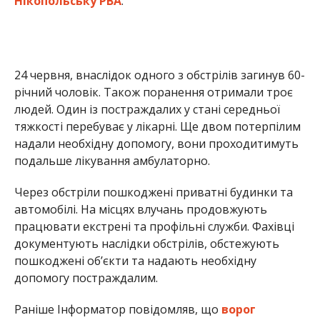
автомобілі. На місцях влучань продовжують
працювати екстрені та профільні служби. Фахівці
документують наслідки обстрілів, обстежують
пошкоджені об’єкти та надають необхідну
допомогу постраждалим.
Раніше Інформатор повідомляв, що
ворог
намагається блокувати логістичні шляхи на
Нікопольщині та атакує автодороги
. Також ми
писали, що
ворожа атака обірвала життя
керівника сільськогосподарського
підприємства з Нікопольщини
.