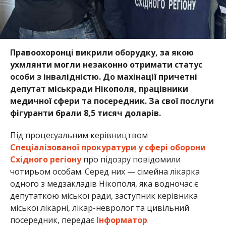
Правоохоронці викрили оборудку, за якою
ухмлянти могли незаконно отримати статус
особи з інвалідністю. До махінації причетні
депутат міськради Нікополя, працівники
медичної сфери та посередник. За свої послуги
фігуранти брали 8,5 тисяч доларів.
Під процесуальним керівництвом
Спеціалізованої прокуратури у сфері оборони
Східного регіону
про підозру повідомили
чотирьом особам. Серед них — сімейна лікарка
одного з медзакладів Нікополя, яка водночас є
депутаткою міської ради, заступник керівника
міської лікарні, лікар-невролог та цивільний
посередник, передає
Інформатор
.