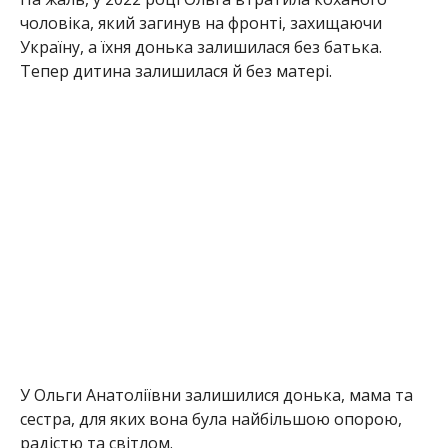
У Ольги Анатоліївни залишилися донька, мама та
сестра, для яких вона була найбільшою опорою,
радістю та світлом.
Раніше Інформатор повідомляв, що
ворожа атака
забрала життя мешканки Нікополя Ірини
Коняєвої
. Також ми писали, що
внаслідок
російського обстрілу загинув керівник
сільськогосподарського підприємства з
Нікопольщини
.
Олена Шевченко
МІТКИ:
НОВОСТИ НИКОПОЛЯ