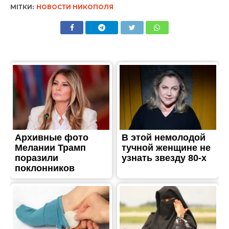
ТРЕШ
Один загиблий і троє
поранених: Нікопольський