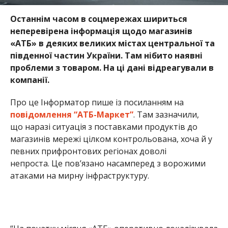
певних прифронтових регіонах доволі
непроста. Це пов’язано насамперед з ворожими
атаками на мирну інфраструктуру.
“На початку місяця «АТБ» оперативно локалізувала
наслідки
знищення дроном логістичного центру
в Дніпрі
. Компанія швидко змінила логістичні
ланцюжки, залучила інші розподільчі центри,
задіяла у повній мірі власний вантажний парк
(понад 700 авто) тощо.
Днями ворог наніс нового удару, пошкодивши
потужності компанії на Харківщині. Це призвело
до непередбачуваних наслідків для окремих
магазинів. Зокрема йдеться про тимчасового
зменшення наявних там обсягів певних категорій