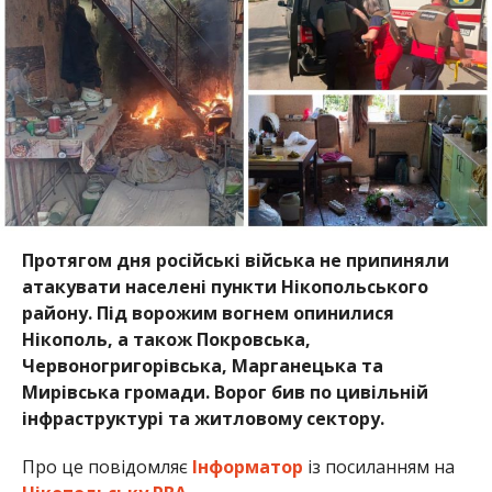
району. Під ворожим вогнем опинилися
Нікополь, а також Покровська,
Червоногригорівська, Марганецька та
Мирівська громади. Ворог бив по цивільній
інфраструктурі та житловому сектору.
Про це повідомляє
Інформатор
із посиланням на
Нікопольську РВА
.
24 червня, внаслідок одного з обстрілів загинув 60-
річний чоловік. Також поранення отримали троє
людей. Один із постраждалих у стані середньої
тяжкості перебуває у лікарні. Ще двом потерпілим
надали необхідну допомогу, вони проходитимуть
подальше лікування амбулаторно.
Через обстріли пошкоджені приватні будинки та