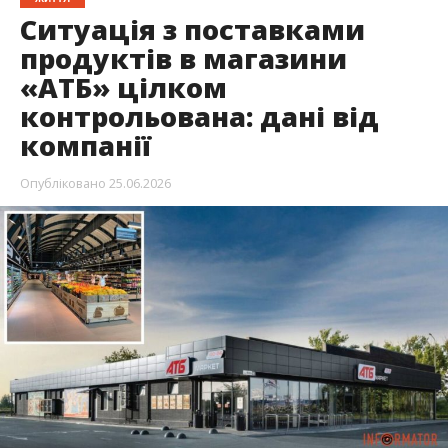
Останнім часом в соцмережах шириться
неперевірена інформація щодо магазинів
«АТБ» в деяких великих містах центральної та
південної частин України. Там нібито наявні
проблеми з товаром. На ці дані відреагували в
компанії.
Про це Інформатор пише із посиланням на
повідомлення “АТБ-Маркет”
. Там зазначили,
що наразі ситуація з поставками продуктів до
магазинів мережі цілком контрольована, хоча й у