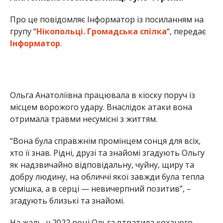
“Вона була справжнім промінцем сонця для всіх,
хто її знав. Рідні, друзі та знайомі згадують Ольгу
як надзвичайно відповідальну, чуйну, щиру та
добру людину, на обличчі якої завжди була тепла
усмішка, а в серці — невичерпний позитив”, –
згадують близькі та знайомі.
На жаль, у 2022 році Ольга втратила коханого
чоловіка, який загинув на фронті, захищаючи
Україну, а їхня донька залишилася без батька.
Тепер дитина залишилася й без матері.