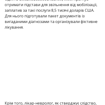
отримати підстави для звільнення від мобілізації,
заплатив за такі послуги 8,5 тисячі доларів США.
Для нього підготували пакет документів із
вигаданими діагнозами та організували фіктивне
лікування.
Крім того, лікар-невролог, як стверджує слідство,
без належного медичного обстеження видав
висновок про наявність захворювання. Перед
проходженням оцінювання чоловіка забезпечили
тростиною та медичним корсетом, щоб створити
враження про серйозні проблеми зі здоров’ям.
У результаті у квітні 2026 року на підставі
сфальсифікованих документів чоловікові було
встановлено III групу інвалідності.
Наразі суд визначив підозрюваним запобіжні
заходи. Організаторку схеми відправили під варту