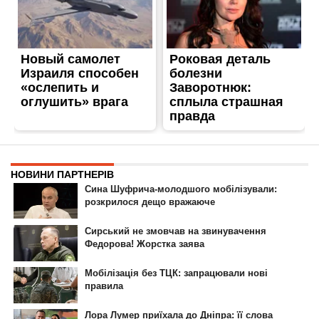
ГОЛОВНА
РЕКЛАМА НА САЙТІ
© 2007-2022 Інформатор - Національне інтернет-видання.
При повному або частковому використанні матеріалів сайту посилання
на сайт інтернет-видання
nikopol.informator.ua
як джерело
інформації є обов'язковим.