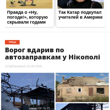
Вночі не вщухали ворожі обстріли. Ворог
атакував Нікопольщину дронами-камікадзе,
ствольною і реактивною артилерією а також
ударними БпЛА. На щастя, обійшлося без
постраждалих.
Про це повідомили у
Нікопольській РВА
, передає