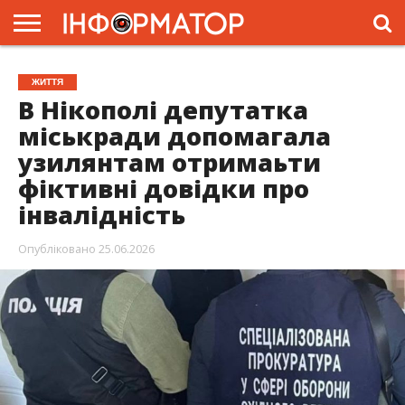
ГОЛОВНА
ЖИТТЯ
ВЛАДА
ГРОШІ
ТРЕШ
ПРЕС-
ЖИТТЯ
РЕЛІЗИ
РЕКЛАМА
ПРОЕКТИ
В Нікополі депутатка
міськради допомагала
узилянтам отримаьти
фіктивні довідки про
інвалідність
Опубліковано
25.06.2026