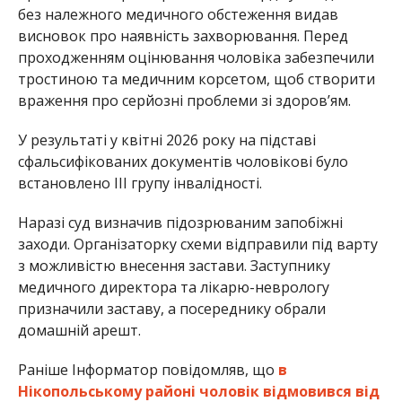
з можливістю внесення застави. Заступнику
медичного директора та лікарю-неврологу
призначили заставу, а посереднику обрали
домашній арешт.
Раніше Інформатор повідомляв, що
в
Нікопольському районі чоловік відмовився від
отримання повістки і йому винесли вирок.
Також ми писали, що медики Нікопольщини
рятували молоду дівчину
, яка ледь не задихнулася
у випарах фекалій.
Олена Шевченко
МІТКИ:
НОВОСТИ НИКОПОЛЯ