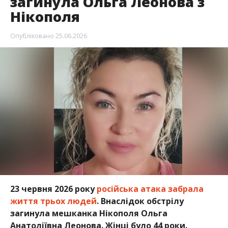
23 червня 2026 року
російська атака забрала
життя трьох людей
. Внаслідок обстрілу
загинула мешканка Нікополя Ольга
Анатоліївна Леонова. Жінці було 44 роки.
Про це повідомляє Інформатор із посиланням на
групу “
Нікопольці. Громадська спілка
“, передає
Інформатор
.
Ольга Анатоліївна працювала в кіоску поруч із
місцем ворожого удару. Внаслідок атаки вона
отримала травми несумісні з життям.