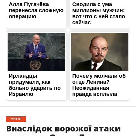
ЖИТТЯ
Внаслідок ворожої атаки
загинула Ольга Леонова з
Нікополя
Опубліковано
25.06.2026