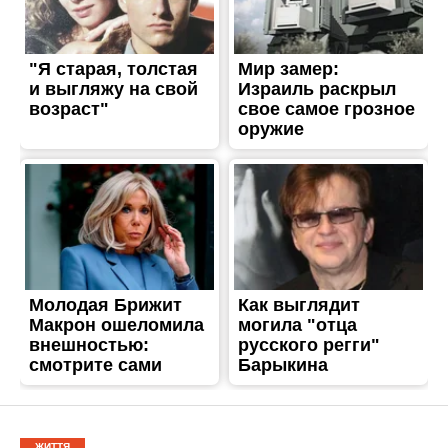
ЖИТТЯ
Ситуація з поставками
продуктів в магазини
«АТБ» цілком
контрольована: дані від
компанії
Опубліковано
25.06.2026