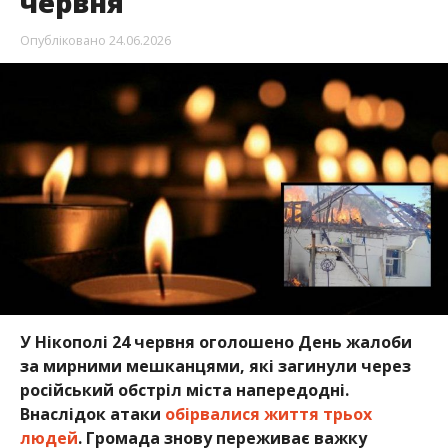
червня
Опубліковано
24.06.2026
У Нікополі 24 червня оголошено День жалоби
за мирними мешканцями, які загинули через
російський обстріл міста напередодні.
Внаслідок атаки
обірвалися життя трьох
людей
. Громада знову переживає важку