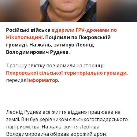
Російські війська
вдарили FPV-дронами по
Нікопольщині
. Поцілили по Покровській
громаді. На жаль, загинув Леонід
Володимирович Руднєв.
Трагічну звістку повідомили на сторінці
Покровської сільської територіально громади
,
передає
Інформатор
.
Леонід Руднєв все життя віддано працював на
землі. Він був керівником сільськогосподарського
підприємства. На жаль, життя Леоніда
Володимировича обірвав ворожий дрон.