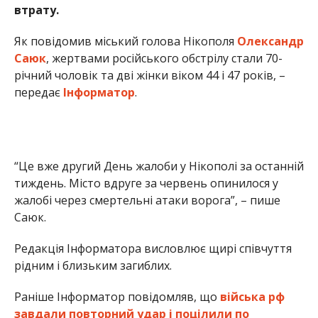
втрату.
Як повідомив міський голова Нікополя
Олександр
Саюк
, жертвами російського обстрілу стали 70-
річний чоловік та дві жінки віком 44 і 47 років, –
передає
Інформатор
.
“Це вже другий День жалоби у Нікополі за останній
тиждень. Місто вдруге за червень опинилося у
жалобі через смертельні атаки ворога”, – пише
Саюк.
Редакція Інформатора висловлює щирі співчуття
рідним і близьким загиблих.
Раніше Інформатор повідомляв, що
війська рф
завдали повторний удар і поцілили по