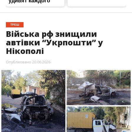
У суботу, 20 червня, ворог атакував Нікополь
FPV-дронами. Під удар потрапили два
автомобілі “Укрпошти”. Автівки знищені
вщент, головне – ніхто не постраждав.
Про це повідомили у пресслужбі “
Укрпошти
“, –
передає
Інформатор
.