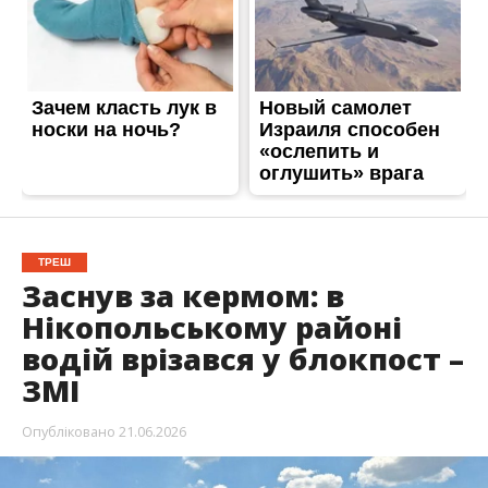
Нікопольському районі
водій врізався у блокпост –
ЗМІ
Опубліковано
21.06.2026
20 червня у Нікопольському районі сталася
моторошна аварія. Водій легковика, на