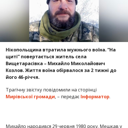
Трагічну звістку повідомили на сторінці
Мирівської громади
, – передає
Інформатор
.
Михайло народився 29 червня 1980 року. Мешкав у
селі Вищетарасівка. Він добровільно долучився до
українського війська ще у 2014 році.
Під час повномасштабного вторгнення воював на
Запорізькому та Харківському напрямках, брав
участь у визволенні Маріуполя. Неодноразово
отримував поранення, але кожен раз повертався у
стрій. Останнім часом служив у підрозділі
безпілотних систем.
5 червня Михайло разом із побратимами прямував
на позицію, коли ворожий дрон поцілив у їхню