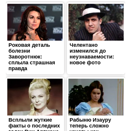
ЖИТТЯ
Війська рф вбили жінку в
Нікопольському районі:
наслідки атаки
Опубліковано
21.06.2026