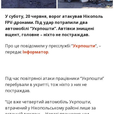
Під час повітряної атаки працівники “Укрпошти”
перебували в укритті, тож ніхто з них не
постраждав.
“Це вже четвертий автомобіль Укрпошти,
втрачений у Нікопольському районі лише за
останній тиждень… Наразі працюємо над
альтернативними рішеннями та додатковими
заходами безпеки. Уже з наступного тижня
пересувні відділення продовжать роботу в
громаді”, – повідомили в компанії.
Раніше Інформатор повідомляв, що
у
Нікопольському районі внаслідок атаки
загинули двоє людей, ще восьмеро – поранені
.
Також ми писали, що
ворог обстріляв трасу на
Нікополь і загинув водій вантажівки
.
Олена Шевченко