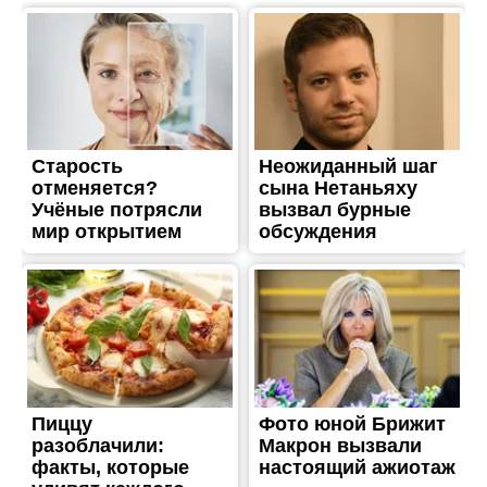
ТРЕШ
Війська рф знищили
автівки “Укрпошти” у
Нікополі
Опубліковано
20.06.2026