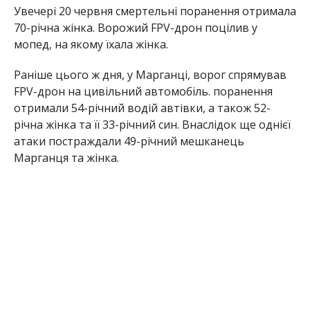
Інформацію про наслідки обстрілів уточнюють
фахівці.
Раніше Інформатор повідомляв, що
війська рф
знищили автівки “Укрпошти” у Нікополі
. Також
ми писали, що
ворожа атака забрала життя
мешканця Нікополя Володимира Стриги
.