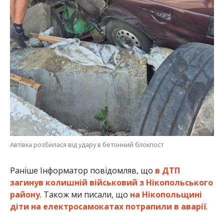
Автівка розбилася від удару в бетонний блокпост
Раніше Інформатор повідомляв, що
в ДТП
загинув колишній військовий з Нікопольського
району
. Також ми писали, що
на Нікопольщині
діти на електросамокатах потрапили в аварії
.
Олена Шевченко