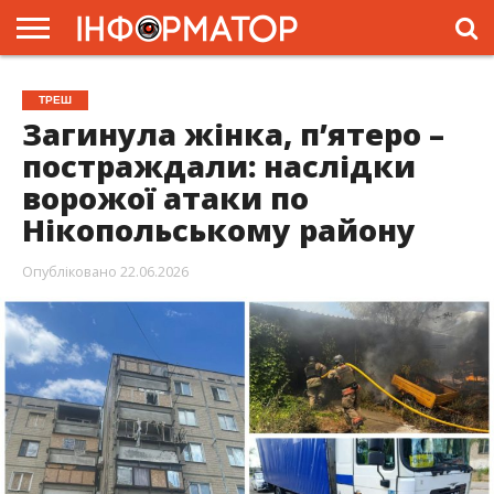
ГОЛОВНА
ЖИТТЯ
ВЛАДА
ГРОШІ
ТРЕШ
ПРЕС-
ТРЕШ
РЕЛІЗИ
РЕКЛАМА
ПРОЕКТИ
Загинула жінка, п’ятеро –
постраждали: наслідки
ворожої атаки по
Нікопольському району
Опубліковано
22.06.2026