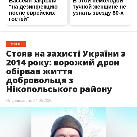
Нікопольського району
Опубліковано
21.06.2026
Нікопольщина втратила мужнього воїна. “На
щиті” повертається житель села
Вищетарасівка – Михайло Миколайович
Козлов. Життя воїна обірвалося за 2 тижні до
його 46-річчя.