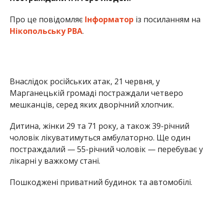
чоловік лікуватимуться амбулаторно. Ще один
постраждалий — 55-річний чоловік — перебуває у
лікарні у важкому стані.
Пошкоджені приватний будинок та автомобілі.
Раніше Інформатор повідомляв, що
війська рф
знищили автівки “Укрпошти” у Нікополі
. Також