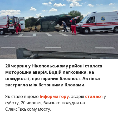
швидкості, протаранив блокпост. Автівка
застрягла між бетонними блоками.
Як стало відомо
Інформатору
, аварія
сталася
у
суботу, 20 червня, близько полудня на
Олексіївському мосту.
За попередньою інформацією, керманич автівки
заснув під час руху, через що автомобіль влетів у
блокпост. На щастя, внаслідок аварії обійшлося без
жертв. На місці працювали медики і поліція.