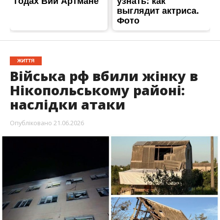
Вночі 21 червня Нікопольський район знову
опинився під ворожим вогнем. Під удар росіян
потрапили Нікополь, а також Мирівська,
Покровська, Червоногригорівська і
Марганецька громади. Є влучання в будинки.
Про це повідомляє
Інформатор
із посиланням на
Нікопольську РВА
.