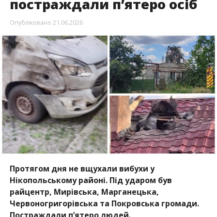
Протягом дня не вщухали вибухи у
Нікопольському районі. Під ударом був
райцентр, Мирівська, Марганецька,
Червоногригорівська та Покровська громади.
Постраждали п’ятеро людей.
Про це повідомляє
Інформатор
із посиланням на
Нікопольську РВА
.
Внаслідок російських атак, 21 червня, у
Марганецькій громаді постраждали четверо
мешканців, серед яких дворічний хлопчик.
Дитина, жінки 29 та 71 року, а також 39-річний