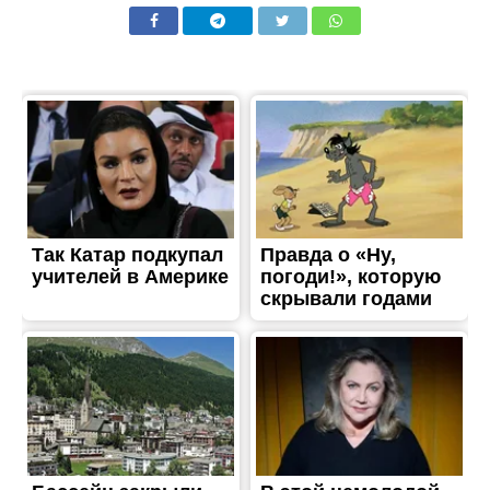
ЖИТТЯ
Стояв на захисті України з
2014 року: ворожий дрон
обірвав життя
добровольця з