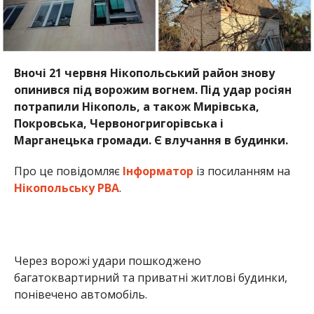
Через ворожі удари пошкоджено
багатоквартирний та приватні житлові будинки,
понівечено автомобіль.
Увечері 20 червня смертельні поранення отримала
70-річна жінка. Ворожий FPV-дрон поцілив у
мопед, на якому їхала жінка.
Раніше цього ж дня, у Марганці, ворог спрямував
FPV-дрон на цивільний автомобіль. поранення
отримали 54-річний водій автівки, а також 52-
річна жінка та її 33-річний син. Внаслідок ще однієї
атаки постраждали 49-річний мешканець
Марганця та жінка.