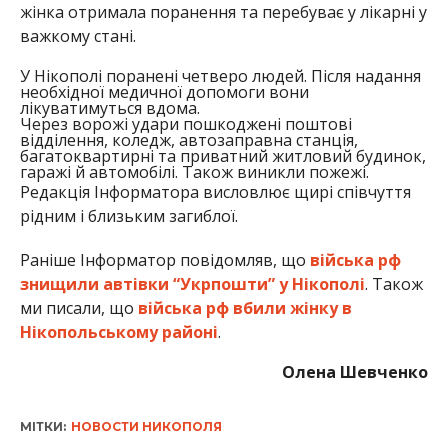
жінка отримала поранення та перебуває у лікарні у
важкому стані.
У Нікополі поранені четверо людей. Після надання
необхідної медичної допомоги вони
лікуватимуться вдома.
Через ворожі удари пошкоджені поштові
відділення, коледж, автозаправна станція,
багатоквартирні та приватний житловий будинок,
гаражі й автомобілі. Також виникли пожежі.
Редакція Інформатора висловлює щирі співчуття
рідним і близьким загиблої.
Раніше Інформатор повідомляв, що
війська рф
знищили автівки “Укрпошти” у Нікополі
. Також
ми писали, що
війська рф вбили жінку в
Нікопольському районі
.
Олена Шевченко
МІТКИ:
НОВОСТИ НИКОПОЛЯ