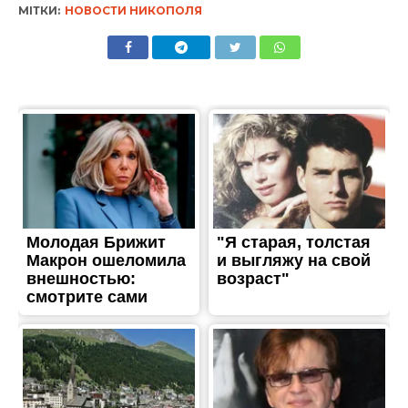
ТРЕШ
На Нікопольщині діти на
електросамокатах