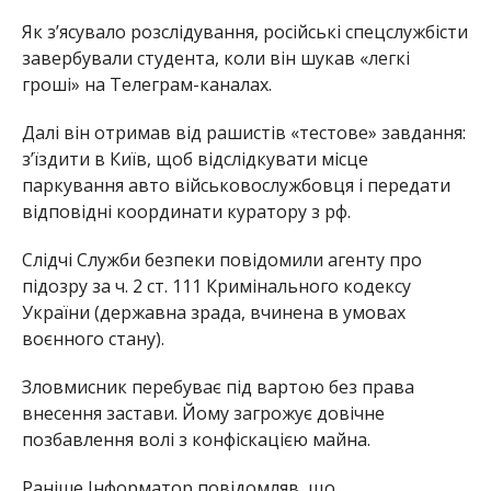
України (державна зрада, вчинена в умовах
воєнного стану).
Зловмисник перебуває під вартою без права
внесення застави. Йому загрожує довічне
позбавлення волі з конфіскацією майна.
Раніше Інформатор повідомляв, що
завербований ворогом чоловік наводив
безпілотники й артилерію на Нікополь
. Також
ми писали, що
завербований через сайт
знайомств мешканець Нікополя наводив
дрони на місто і коригував артобстріли
.
Олена Шевченко
МІТКИ:
НОВОСТИ НИКОПОЛЯ