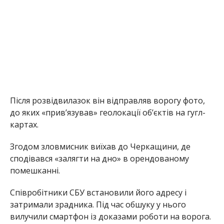
Згодом зловмисник виїхав до Черкащини, де
сподівався «залягти на дно» в орендованому
помешканні.
Співробітники СБУ встановили його адресу і
затримали зрадника. Під час обшуку у нього
вилучили смартфон із доказами роботи на ворога.
Як з’ясувало розслідування, російські спецслужбісти
завербували студента, коли він шукав «легкі
гроші» на Телеграм-каналах.
Далі він отримав від рашистів «тестове» завдання:
з’їздити в Київ, щоб відслідкувати місце
паркування авто військовослужбовця і передати
відповідні координати куратору з рф.
Слідчі Служби безпеки повідомили агенту про
підозру за ч. 2 ст. 111 Кримінального кодексу