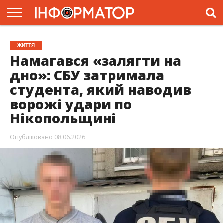
ГОЛОВНА
ЖИТТЯ
ВЛАДА
ГРОШІ
ТРЕШ
ПРЕС-
ЖИТТЯ
РЕЛІЗИ
РЕКЛАМА
ПРОЕКТИ
Намагався «залягти на
дно»: СБУ затримала
студента, який наводив
ворожі удари по
Нікопольщині
Опубліковано
08.06.2026