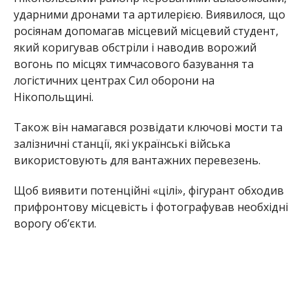
ударними дронами та артилерією. Виявилося, що
росіянам допомагав місцевий місцевий студент,
який коригував обстріли і наводив ворожий
вогонь по місцях тимчасового базування та
логістичних центрах Сил оборони на
Нікопольщині.
Також він намагався розвідати ключові мости та
залізничні станції, які українські війська
використовують для вантажних перевезень.
Щоб виявити потенційні «цілі», фігурант обходив
прифронтову місцевість і фотографував необхідні
ворогу обʼєкти.
Після розвідвилазок він відправляв ворогу фото,
до яких «прив’язував» геолокації об’єктів на гугл-
картах.