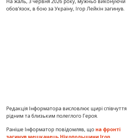
Редакція Інформатора висловлює щирі співчуття
рідним та близьким полеглого Героя.
Раніше Інформатор повідомляв, що
на фронті
загинув мешканець Нікопольщини Ігор
Романченко
. Також ми писали, що
в боях з
ворогом загинув воїн з Нікополя Ігор
Буяновський
.
Олена Шевченко
МІТКИ:
НОВОСТИ НИКОПОЛЯ