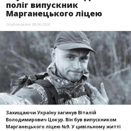
Захищаючи Україну загинув Віталій
Володимирович Цокур. Він був випускником
Марганецького ліцею №9. У цивільному житті
працював юристом.
Трагічну звістку повідомили на
сторінці
навчального закладу
, передає
Інформатор
.
Віталій закінчив Марганецький ліцей у 2009 році.
Вищу освіту отримав в Одеській юридичній
академії імені Ківалова. Працював юристом в
Центрі протидії корупції, а згодом заснував
громадську організацію «Осяжний обрій». Одним із