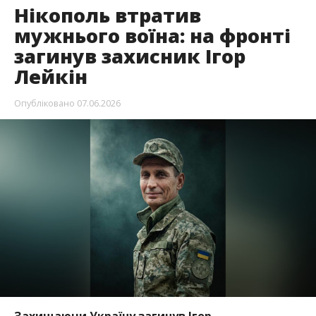
Захищаючи Україну загинув Ігор
Михайлович Лейкін. Воїну було 54 роки. У нього
залишились мати, батько, дружина, син, брат і
сестра.
Трагічну звістку повідомили на сторінці міського
голови Нікополя
Олександра Саюка
, передає
Інформатор
.
Ігор Михайлович народився 4 вересня 1971 року.