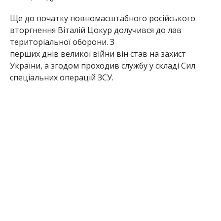
За час служби виконував бойові завдання на
найскладніших напрямках та був відзначений
нагородами за мужність і ризик
під час проведення спеціальних операцій.
На жаль, 31 травня 2026 року Віталій Цокур
загинув під час виконання бойового завдання.
Редакція Інформатора висловлює щирі співчуття
рідним та близьким полеглого Героя.