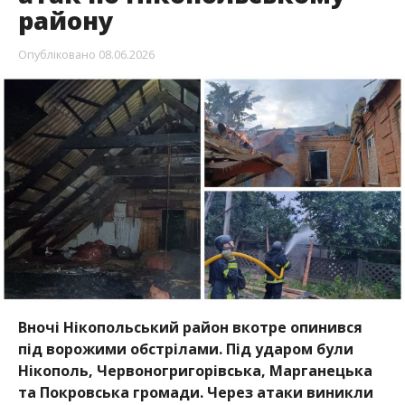
Вночі Нікопольський район вкотре опинився
під ворожими обстрілами. Під ударом були
Нікополь, Червоногригорівська, Марганецька
та Покровська громади. Через атаки виникли
пожежі.
Про це повідомляє
Інформатор
із посиланням на
очільника Нікопольської РВА Івана Базилюка
.
Вночі 8 червня через російські обстріли
постраждали четверо мешканців Нікополя. 70-
річна жінка перебуває у лікарні у важкому стані.
Чоловіки 47 і 62 років, а також 90-річна жінка
лікуються амбулаторно та оговтуються від травм.