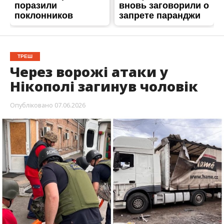
Весь день росіяни не припиняли обстрілювати
Нікопольщину. Під ударом опинилися
Нікополь, Марганецька, Покровська та
Червоногригорівська громади. Ворог бив
артилерією та безпілотниками.
Про це повідомляє
Інформатор
із посиланням на
очільника Нікопольської РВА Івана Базилюка
.