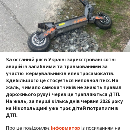
жаль, чимало самокатчиків не знають правил
дорожнього руху і через це трапляються ДТП.
На жаль, за перші кілька днів червня 2026 року
на Нікопольщині уже троє дітей потрапили в
ДТП.
Про це повідомляє
Інформатор
із посиланням на
медиків Нікопольщини
.
За перші 4 дні червня два юнаки 15 і 17 років та 15-
річна дівчинка, які каталися на мопедах та
самокатах, потрапили у ДТП. Всі троє зіткнулися з
легковими автомобілями та отримали травми.
Під час ДТП в Томаківці хлопці отримали легкі
поранення. Їм обробили рани та наклали