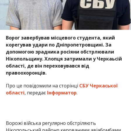
Ворог завербував місцевого студента, який
корегував удари по Дніпропетровщині. За
допомогою зрадника росіяни обстрлювали
Нікопольщину. Хлопця затримали у Черкаьсій
області, де він переховувався від
правоохоронців.
Про це повідомили на сторінці
СБУ Черкаської
області
, передає
Інформатор
.
Ворожі війська регулярно обстріляють
Нікопольський районр керованими авіабомбами,