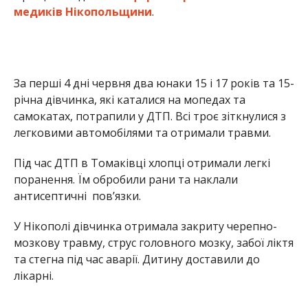
антисептичні пов’язки.
У Нікополі дівчинка отримала закриту черепно-
мозкову травму, струс головного мозку, забої ліктя
та стегна під час аварії. Дитину доставили до
лікарні.
«Хочеться застерегти всіх – і дітей, і, особливо,