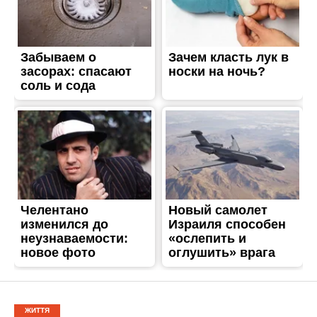
ЖИТТЯ
Нікополь втратив
мужнього воїна: на фронті
загинув захисник Ігор
Лейкін
Опубліковано
07.06.2026