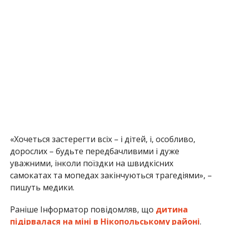
дорослих – будьте передбачливими і дуже
уважними, інколи поїздки на швидкісних
самокатах та мопедах закінчуються трагедіями», –
пишуть медики.
Раніше Інформатор повідомляв, що
дитина
підірвалася на міні в Нікопольському районі
.
Також ми писали, що
в Нікопольському районі
перекинулася автівка з двома п’яними
дівчатами
.
Олена Шевченко
МІТКИ:
АВАРИЯ
,
ДЕТИ
,
ДТП
,
НОВОСТИ НИКОПОЛЯ