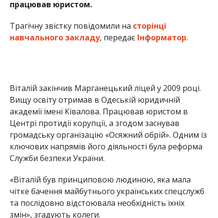
ключових напрямів його діяльності була реформа
Служби безпеки України.
«Віталій був принциповою людиною, яка мала
чітке бачення майбутнього українських спецслужб
та послідовно відстоювала необхідність їхніх
змін», згадують колеги.
Ще до початку повномасштабного російського
вторгнення Віталій Цокур долучився до лав
територіальної оборони. З
перших днів великої війни він став на захист
України, а згодом проходив службу у складі Сил
спеціальних операцій ЗСУ.