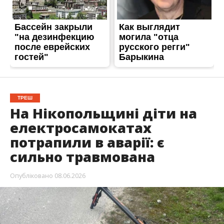
потрапили в аварії: є
сильно травмована
Опубліковано
08.06.2026
За останній рік в Україні зареєстровані сотні
аварій із загиблими та травмованими за
участю кермувальників електросамокатів.
Здебільшого це стосується неповнолітніх. На