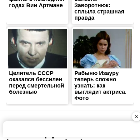
ТРЕШ
Війська рф вбили чоловіка
і поранили підлітка на
Нікопольщині: наслідки
трагічної атаки
Опубліковано
07.06.2026
×