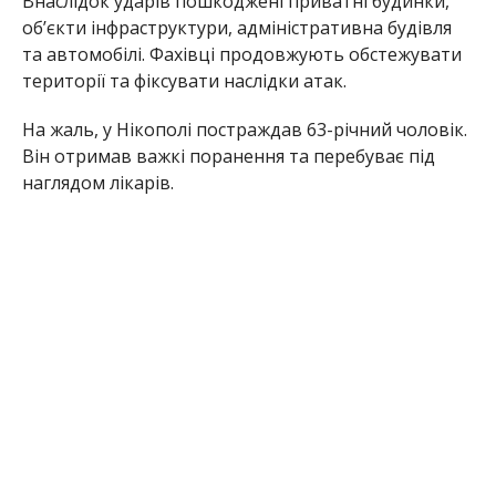
Вночі, 3 червня, у Нікопольському районі минула
під ворожими атаками. Російські війська били по
Нікополю, а також Марганецькій,
Червоногригорівській, Покровській та Мирівській
громадах. Пошкоджений приватний будинок та
об’єкти інфраструктури. На щастя, ніхто не
постраждав.
Раніше Інформатор повідомляв, що
ворог вбив
матір шістьох дітей під час атаки по Нікополю
.
Також ми писали, що
внаслідок нещасного