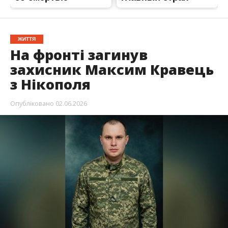
Захищаючи Україну загинув Максим
Віталійович Кравець. Воїну було 36 років. У
нього залишились мати, батько, донька, брат і
сестра.
Трагічну звістку повідомив міський голова
Нікополя
Олександр Саюк
, передає
Інформатор
.