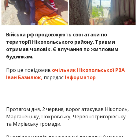
Протягом дня, 2 червня, ворог атакував Нікополь,
Марганецьку, Покровську, Червоногригорівську
та Мирівську громади.
Внаслідок ударів пошкоджені приватні будинки,
об’єкти інфраструктури, адміністративна будівля
та автомобілі. Фахівці продовжують обстежувати
території та фіксувати наслідки атак.
На жаль, у Нікополі постраждав 63-річний чоловік.
Він отримав важкі поранення та перебуває під
наглядом лікарів.