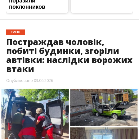
Війська рф продовжують свої атаки по
території Нікопольського району. Травми
отримав чоловік. Є влучання по житловим
будинкам.
Про це повідомив
очільник Нікопольської РВА
Іван Базилюк,
передає
Інформатор
.