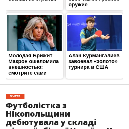
ЖИТТЯ
Футболістка з
Нікопольщини
дебютувала у складі
дівочої збірної України U-
16
Опубліковано
04.06.2026