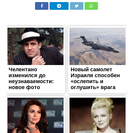
ТРЕШ
Ворог вбив матір шістьох
дітей: в лікарні померла
постраждала від атаки по