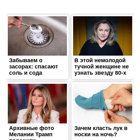
ТРЕШ
Постраждав чоловік,
побиті будинки, згоріли
автівки: наслідки ворожих
втаки
Опубліковано
03.06.2026