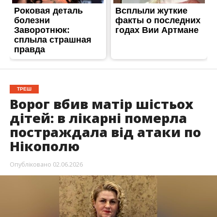
Нікополю
Опубліковано
02.06.2026
В лікарні померла Наталія Анатоліївна
Руденко. Жінці було 54 роки. Вона постраждала
під час
ворожої атаки, 31 травня.