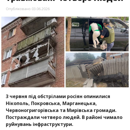
3 червня під обстрілами росіян опинилися
Нікополь, Покровська, Марганецька,
Червоногригорівська та Мирівська громади.
Постраждали четверо людей. В районі чимало
руйнувань інфраструктури.
Про це повідомив очільник Нікопольської РВА
Іван Базилюк, передає Інформатор.
У середу, 3 червня, внаслідок російських атак 89-
річного чоловіка доставили до лікарні у стані
середньої тяжкості. Ще двоє чоловіків 47 років та
32-річна жінка отримали необхідну медичну
допомогу й проходитимуть лікування
амбулаторно.