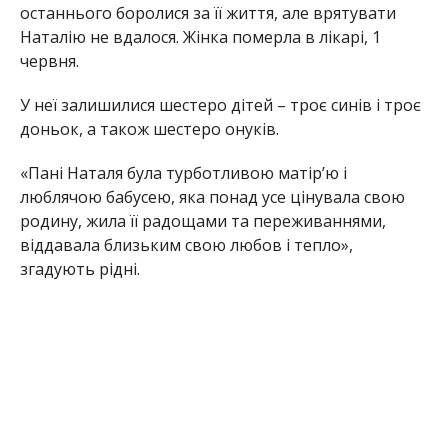
Значну частину свого життя Наталія Анатоліївна
присвятила роботі на Нікопольському
хлібокомбінаті. Колеги згадують її, як
відповідальну та працьовиту людину.
Олена Шевченко