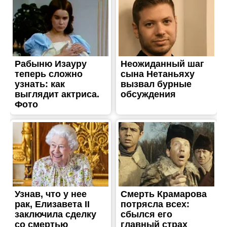
ЖИТТЯ
На фронті загинув
захисник Максим Кравець
з Нікополя
Опубліковано
02.06.2026