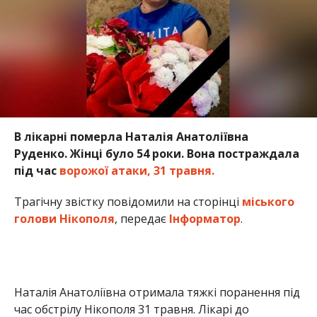
Трагічну звістку повідомили на сторінці
міського
голови Нікополя
, передає
Інформатор
.
Наталія Анатоліївна отримала тяжкі поранення під
час обстрілу Нікополя 31 травня. Лікарі до
останнього боролися за її життя, але врятувати
Наталію не вдалося. Жінка померла в лікарі, 1
червня.
У неї залишилися шестеро дітей – троє синів і троє
доньок, а також шестеро онуків.
«Пані Наталя була турботливою матірʼю і
люблячою бабусею, яка понад усе цінувала свою
родину, жила її радощами та переживаннями,
віддавала близьким свою любов і тепло»,
згадують рідні.