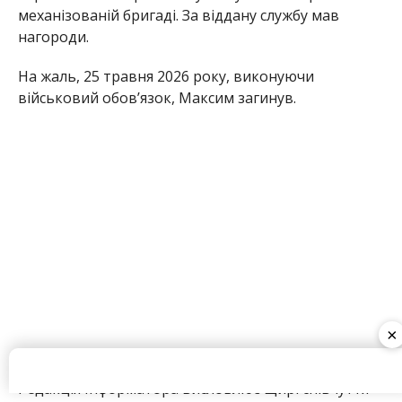
Редакція Інформатора висловлює щирі співчуття
рідним та близьким полеглого Героя.
Раніше Інформатор повідомляв, що
на фронті
загинув мешканець Нікопольщини Ігор
Романченко
. Також ми писали, що
в боях з
ворогом загинув воїн з Нікополя Ігор
Буяновський
.
Олена Шевченко
×
МІТКИ:
НОВОСТИ НИКОПОЛЯ