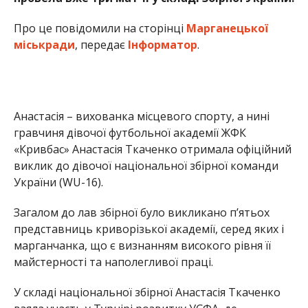
Загалом до лав збірної було викликано п’ятьох
представниць криворізької академії, серед яких і
марганчанка, що є визнанням високого рівня її
майстерності та наполегливої праці.
У складі національної збірної Анастасія Ткаченко
взяла участь у Турнірі розвитку УЄФА, де
українська команда продемонструвала якісну та
безкомпромісну гру проти сильних європейських
суперників.