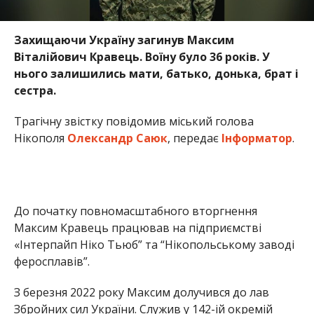
До початку повномасштабного вторгнення
Максим Кравець працював на підприємстві
«Інтерпайп Ніко Тьюб” та “Нікопольському заводі
феросплавів”.
З березня 2022 року Максим долучився до лав
Збройних сил України. Служив у 142-ій окремій
механізованій бригаді. За віддану службу мав
нагороди.
На жаль, 25 травня 2026 року, виконуючи
військовий обов’язок, Максим загинув.