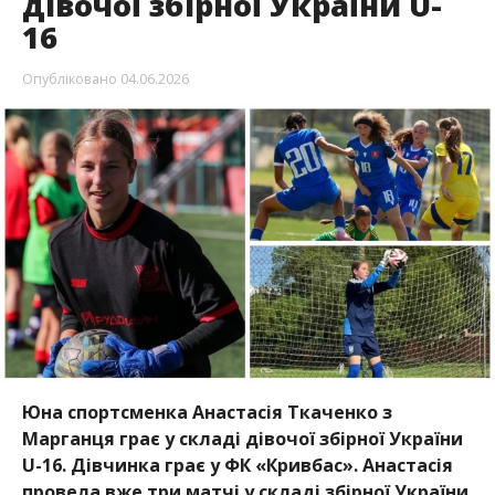
Юна спортсменка Анастасія Ткаченко з
Марганця грає у складі дівочої збірної України
U-16. Дівчинка грає у ФК «Кривбас». Анастасія
провела вже три матчі у складі збірної України.
Про це повідомили на сторінці
Марганецької
міськради
, передає
Інформатор
.
Анастасія – вихованка місцевого спорту, а нині
гравчиня дівочої футбольної академії ЖФК
«Кривбас» Анастасія Ткаченко отримала офіційний
виклик до дівочої національної збірної команди
України (WU-16).