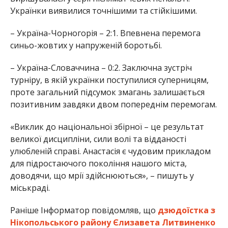
улюбленій справі. Анастасія є чудовим прикладом
для підростаючого покоління нашого міста,
доводячи, що мрії здійснюються», – пишуть у
міськраді.
Раніше Інформатор повідомляв, що
дзюдоїстка з
Нікопольського району Єлизавета Литвиненко
змінила спортивне громадянство і не
виступатиме за збірну України
. Також ми
писали, що
слідчий з Нікопольського району
став чемпіоном світу з Муай Тай
.
Олена Шевченко
МІТКИ:
ДЕТИ
,
НОВОСТИ НИКОПОЛЯ
,
СПОРТ