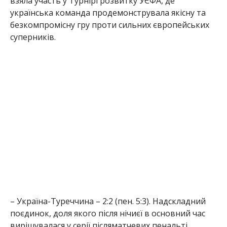
–
Україна-Туреччина – 2:2 (пен. 5:3). Надскладний
поєдинок, доля якого після нічиєї в основний час
вирішувалася у серії післяматчевих пенальті.
Українки виявилися точнішими та стійкішими.
–
Україна-Чорногорія – 2:1. Впевнена перемога
синьо-жовтих у напруженій боротьбі.
–
Україна-Словаччина – 0:2. Заключна зустріч
турніру, в якій українки поступилися суперницям,
проте загальний підсумок змагань залишається
позитивним завдяки двом попереднім перемогам.
«Виклик до національної збірної – це результат
великої дисципліни, сили волі та відданості