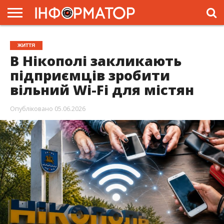
ГОЛОВНА
ЖИТТЯ
ВЛАДА
ГРОШІ
ТРЕШ
ПРЕС-
ЖИТТЯ
РЕЛІЗИ
РЕКЛАМА
ПРОЕКТИ
В Нікополі закликають
підприємців зробити
вільний Wi-Fi для містян
Опубліковано
05.06.2026