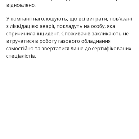
Раніше Інформатор повідомляв, що
в
Нікопольському районі ледь не загинула
родина з дітьми, які обігрівалися газом
. Також
ми писали, що
внаслідок вибуху загинув
поліцейський з Нікопольщини
.
Олена Шевченко
МІТКИ:
НОВОСТИ НИКОПОЛЯ