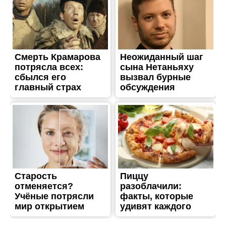
ЖИТТЯ
Навіки 27: під час вибуху
загинув поліцейський з
Нікопольщини
Опубліковано
01.06.2026