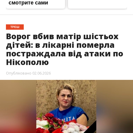
В лікарні померла Наталія Анатоліївна
Руденко. Жінці було 54 роки. Вона постраждала
під час
ворожої атаки, 31 травня.
Трагічну звістку повідомили на сторінці
міського
голови Нікополя
, передає
Інформатор
.