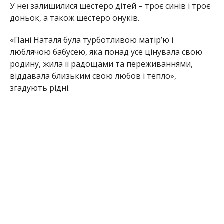
Значну частину свого життя Наталія Анатоліївна
присвятила роботі на Нікопольському
хлібокомбінаті. Колеги згадують її, як
відповідальну та працьовиту людину.
Олена Шевченко
МІТКИ:
НОВОСТИ НИКОПОЛЯ