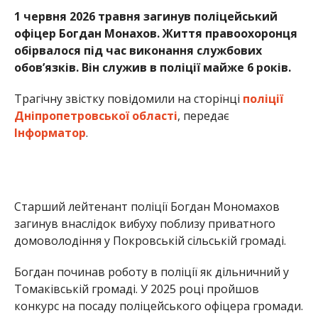
Старший лейтенант поліції Богдан Мономахов
загинув внаслідок вибуху поблизу приватного
домоволодіння у Покровській сільській громаді.
Богдан починав роботу в поліції як дільничний у
Томаківській громаді. У 2025 році пройшов
конкурс на посаду поліцейського офіцера громади.
«Богдан понад усе прагнув бути поруч з людьми та
допомагати їм. Хотів, щоб люди почувалися
захищеними, попри життя у прифронтовому селі.
Там, де лунають вибухи й полюють ворожі дрони,
він залишався із людьми», – згадують колеги.