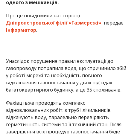
багатоквартирного будинку, а це 35 споживачів.
Фахівці вже проводять комплекс
відновлювальних робіт: з труб і лічильників
відкачують воду, паралельно перевіряють
герметичність системи та її технічний стан. Після
завершення всіх процедур газопостачання буде
відновлено.
У компанії наголошують, що всі витрати, пов’язані
з ліквідацією аварії, покладуть на особу, яка
спричинила інцидент. Споживачів закликають не
втручатися в роботу газового обладнання
самостійно та звертатися лише до сертифікованих
спеціалістів.