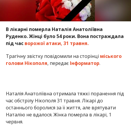
Наталія Анатоліївна отримала тяжкі поранення під
час обстрілу Нікополя 31 травня. Лікарі до
останнього боролися за її життя, але врятувати
Наталію не вдалося. Жінка померла в лікарі, 1
червня.
У неї залишилися шестеро дітей – троє синів і троє
доньок, а також шестеро онуків.
«Пані Наталя була турботливою матірʼю і
люблячою бабусею, яка понад усе цінувала свою
родину, жила її радощами та переживаннями,
віддавала близьким свою любов і тепло»,
згадують рідні.