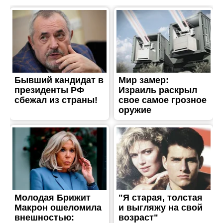
ТРЕШ
Ворог вбив матір шістьох
дітей: в лікарні померла
постраждала від атаки по
Нікополю
Опубліковано
02.06.2026