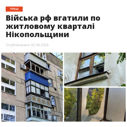
Тяжка ніч для всієї України, зокрема й для
Нікопольщини. Ворог прицільно атакував
житлові будинки у Дніпрі й Києві. У
Нікопольському районі під ударом опинилися
Нікополь, а також Червоногригорівська,
Покровська та Марганецька громади.
Про це повідомив очільник Нікопольської РВА
Іван Базилюк, передає Інформатор.