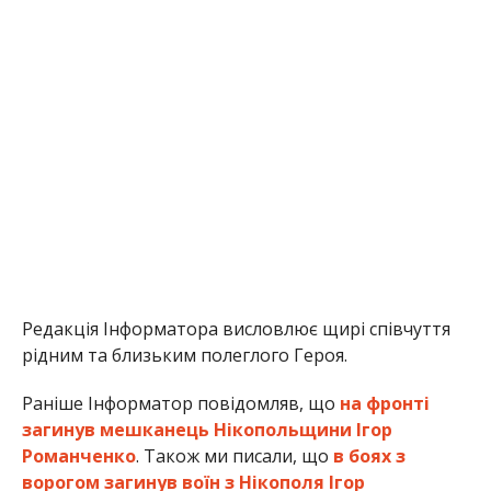
Редакція Інформатора висловлює щирі співчуття
рідним та близьким полеглого Героя.
Раніше Інформатор повідомляв, що
на фронті
загинув мешканець Нікопольщини Ігор
Романченко
. Також ми писали, що
в боях з
ворогом загинув воїн з Нікополя Ігор
Буяновський
.
Олена Шевченко
МІТКИ:
НОВОСТИ НИКОПОЛЯ