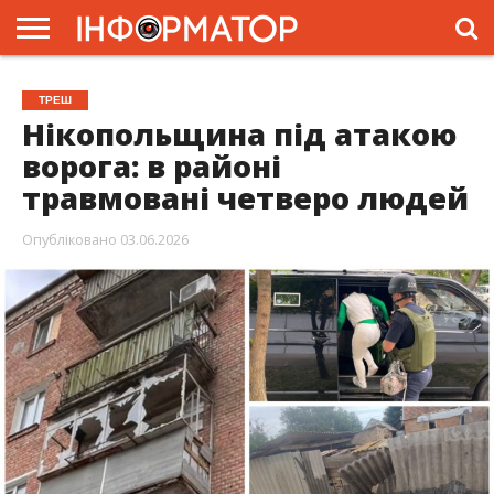
ГОЛОВНА
ЖИТТЯ
ВЛАДА
ГРОШІ
ТРЕШ
ПРЕС-
ТРЕШ
РЕЛІЗИ
РЕКЛАМА
ПРОЕКТИ
Нікопольщина під атакою
ворога: в районі
травмовані четверо людей
Опубліковано
03.06.2026