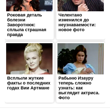
ТРЕШ
Війська рф вгатили по
житловому кварталі
Нікопольщини
Опубліковано
02.06.2026