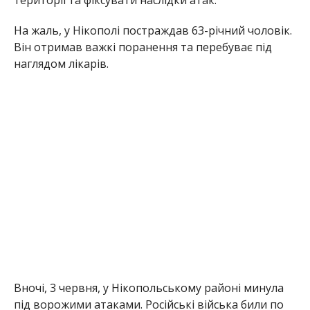
На жаль, у Нікополі постраждав 63-річний чоловік.
Він отримав важкі поранення та перебуває під
наглядом лікарів.
Вночі, 3 червня, у Нікопольському районі минула
під ворожими атаками. Російські війська били по
Нікополю, а також Марганецькій,
Червоногригорівській, Покровській та Мирівській
громадах. Пошкоджений приватний будинок та
об’єкти інфраструктури. На щастя, ніхто не
постраждав.
Раніше Інформатор повідомляв, що
ворог вбив
матір шістьох дітей під час атаки по Нікополю
.
Також ми писали, що
внаслідок нещасного
випадку загинув молодий поліцейський з
Нікопольщини
.