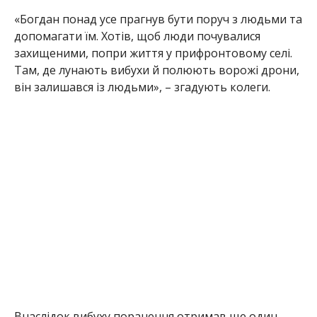
Внаслідок вибуху поранення отримав ще один
поліцейський та два цивільні чоловіки.
Пошкоджено службовий автомобіль й приватне
домоволодіння.
Раніше Інформатор повідомляв про
смерть
рятувальника з Нікопольського району
Олександра Білецького
. Також ми писали, що
ворог вбив співробітницю Нікопольської РВА
.
Олена Шевченко