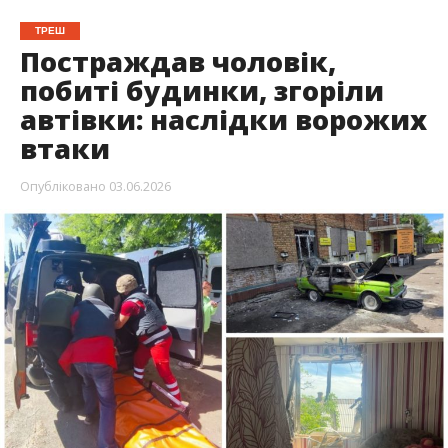
ТРЕШ
Постраждав чоловік,
побиті будинки, згоріли
автівки: наслідки ворожих
втаки
Опубліковано
03.06.2026