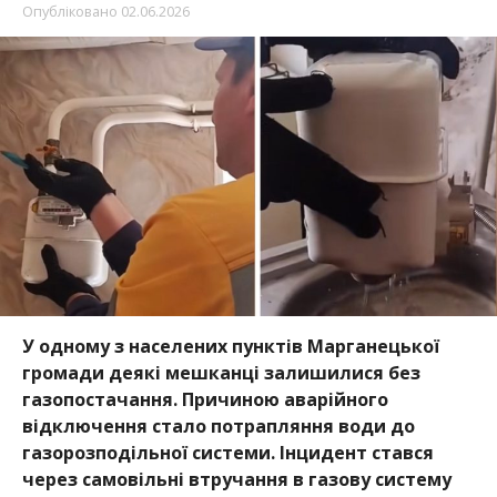
У одному з населених пунктів Марганецької
громади деякі мешканці залишилися без
газопостачання. Причиною аварійного
відключення стало потрапляння води до
газорозподільної системи. Інцидент стався
через самовільні втручання в газову систему
одного з мешканців.
Про це повідомили на сторінці
Дніпропетровської філії «Газмережі»
, передає
Інформатор
.
Унаслідок порушення правил експлуатації до
газопроводу потрапила вода, що спричинило збій
у роботі мережі та необхідність повного
відключення газопостачання у двох під’їздах