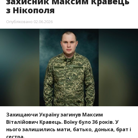
Захищаючи Україну загинув Максим
Віталійович Кравець. Воїну було 36 років. У
нього залишились мати, батько, донька, брат і
сестра.
Трагічну звістку повідомив міський голова
Нікополя
Олександр Саюк
, передає
Інформатор
.
До початку повномасштабного вторгнення
Максим Кравець працював на підприємстві
«Інтерпайп Ніко Тьюб” та “Нікопольському заводі
феросплавів”.