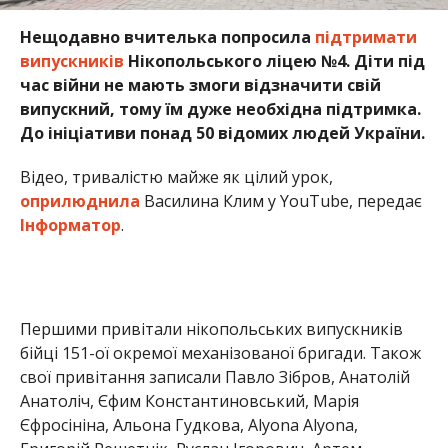
Нещодавно вчителька попросила
підтримати
випускників
Нікопольського ліцею №4. Діти під
час війни не мають змоги відзначити свій
випускний, тому їм дуже необхідна підтримка.
До ініціативи понад 50 відомих людей України.
Відео, тривалістю майже як цілий урок,
оприлюднила
Василина Клим у YouTube, передає
Інформатор
.
Першими привітали нікопольських випускників
бійці 151-ої окремої механізованої бригади. Також
свої привітання записали Павло Зібров, Анатолій
Анатоліч, Єфим Константиновський, Марія
Єфросініна, Альона Гудкова, Alyona Alyona,