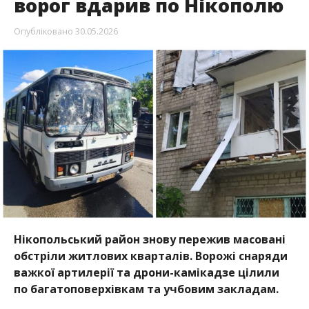
ворог вдарив по Нікополю
Опубліковано
30.05.2026
Нікопольський район знову пережив масовані
обстріли житлових кварталів. Ворожі снаряди
важкої артилерії та дрони-камікадзе цілили
по багатоповерхівкам та учбовим закладам.