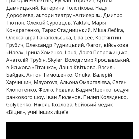
Григорій Решетнік, Руслан Ігорович, Артем
Дамницький, Катерина Толстікова, Надя
Дорофєєва, актори театру «Artилерія», Дмитро
Тютюн, Олексій Суровцев, Yaktak, Марія
Кондратенко, Тарас Стадницький, Міша Лебіга,
Олександра Ганапольська, Lida Lee, Костянтин
Грубич, Олександр Рудницький, Фагот, військова
«Нава», Ірина Хоменко, Laud, Дарʼя Петрожицька,
Анатолій Трубін, Skyler, Володимир Ярославський,
військова «Пташка», Даша Квіткова, Василь
Байдак, Антон Тимошенко, Onuka, Валерій
Харчишин, Mayorova, Альона Омаргалієва, Євген
Клопотенко, Фелікс Редька, Вадим Яценко, ведучі
ранкового шоу, Іван Люлєнов, Пилип Коляденко,
Golybenko, Ніколь Козлова, бойовий медик
«Віцик», учні інших ліцеїв.