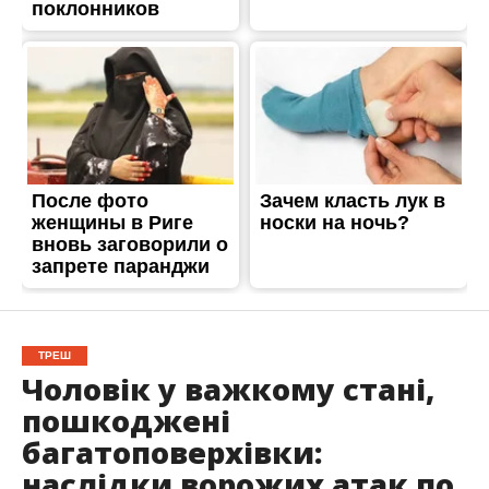
ТРЕШ
Чоловік у важкому стані,
пошкоджені
багатоповерхівки:
наслідки ворожих атак по