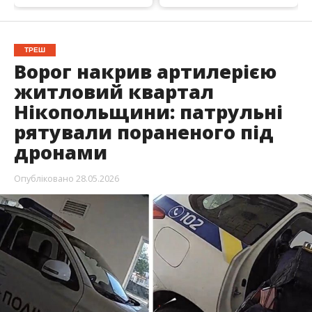
ТРЕШ
Ворог накрив артилерією
житловий квартал
Нікопольщини: патрульні
рятували пораненого під
дронами
Опубліковано
28.05.2026