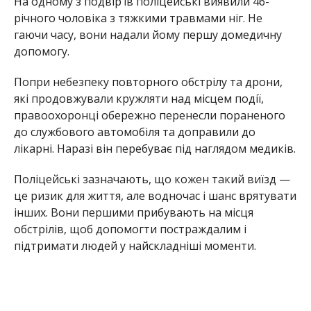
На одному з подвір’їв поліцейські виявили 46-
річного чоловіка з тяжкими травмами ніг. Не
гаючи часу, вони надали йому першу домедичну
допомогу.
Попри небезпеку повторного обстрілу та дрони,
які продовжували кружляти над місцем події,
правоохоронці обережно перенесли пораненого
до службового автомобіля та доправили до
лікарні. Наразі він перебуває під наглядом медиків.
Поліцейські зазначають, що кожен такий виїзд —
це ризик для життя, але водночас і шанс врятувати
інших. Вони першими прибувають на місця
обстрілів, щоб допомогти постраждалим і
підтримати людей у найскладніші моменти.