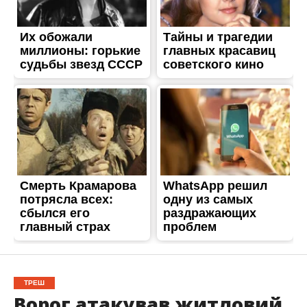
ТРЕШ
Ворог атакував житловий
сектор у Нікопольському
районі: є постраждалий
Опубліковано
19.05.2026