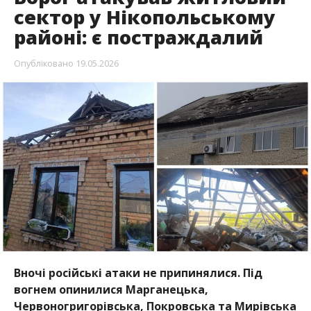
Вночі російські атаки не припинялися. Під
вогнем опинилися Марганецька,
Червоногригорівська, Покровська та Мирівська
громади. Внаслідок обстрілів постраждав
хлопець.
Про це повідомляє
Інформатор
із посиланням на
очільника Нікопольської РВА Івана Базилюка.
19 травня через російські атаки у Нікопольському
районі пошкоджена адміністративна будівля та
приватний будинок.