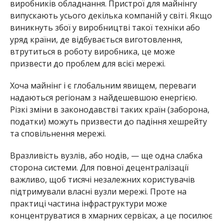
Вразливість вузлів, або нодів, — ще одна слабка
сторона системи. Для повної децентралізації
важливо, щоб тисячі незалежних користувачів
підтримували власні вузли мережі. Проте на
практиці частина інфраструктури може
концентруватися в хмарних сервісах, а це
посилює
залежність від великих технологічних
провайдерів. Навіть великі гравці крипторинку,
зокрема Binance, у своїх освітніх матеріалах
приділяють увагу темі розгортання й підтримки
нод та ролі інфраструктури в стійкості Web3-
систем.
Таким чином, вразливостей у біткоїні є, але вони
теоретичні. На практиці мережа першої та
найдорожчої крипти є найбільш безпечною з усіх
наявних варіантів цифрових активів.