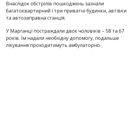
Внаслідок обстрілів пошкоджень зазнали
багатоквартирний і три приватні будинки, автівки
та автозаправна станція.
У Марганці постраждали двоє чоловіків – 58 та 67
років. Їм надали необхідну допомогу, подальше
лікування проходитимуть амбулаторно.
Також у Нікополі російські війська вдарили по
рятувальникам. Надзвичайники у цей час їхали на
гасіння пожежі в житловому будинку після
чергового ворожого обстрілу. В цей момент
загарбники вдарили FPV-дронами по пожежному
автомобілю.
“Чи не щодня ворог цілеспрямовано полює на
рятувальників під час ліквідації наслідків влучань,
тож вони змушені працювати під постійною
загрозою повторних ударів і застосовувати засоби