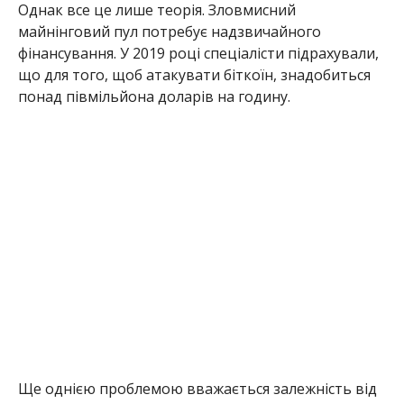
Ще однією проблемою вважається залежність від
виробників обладнання. Пристрої для майнінгу
випускають усього декілька компаній у світі. Якщо
виникнуть збої у виробництві такої техніки або
уряд країни, де відбувається виготовлення,
втрутиться в роботу виробника, це може
призвести до проблем для всієї мережі.
Хоча майнінг і є глобальним явищем, переваги
надаються регіонам з найдешевшою енергією.
Різкі зміни в законодавстві таких країн (заборона,
податки) можуть призвести до падіння хешрейту
та сповільнення мережі.