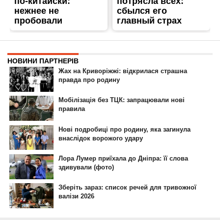
ГОЛОВНА
РЕКЛАМА НА САЙТІ
© 2007-2022 Інформатор - Національне інтернет-видання.
При повному або частковому використанні матеріалів сайту посилання
на сайт інтернет-видання
nikopol.informator.ua
як джерело
інформації є обов'язковим.