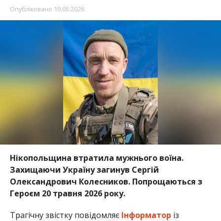
Нікопольщина втратила мужнього воїна.
Захищаючи Україну загинув Сергій
Олександрович Колесников. Попрощаються з
Героєм 20 травня 2026 року.
Трагічну звістку повідомляє
Інформатор
із
посиланням на
громаду Покровської громади
.
Сергій Колесников служив стрільцем батальйону
оперативного призначення. Воїну було 40 років. На
жаль, захисник загинув під час виконання
бойового завдання на Запорізькому напрямку.
Редакція Інформатора висловлює щирі співчуття
рідним та близьким полеглого Героя.