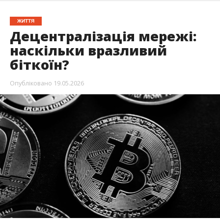
Попри популярність криптовалют, дехто
ставиться до них скептично. Хоча
курс біткоїна в
доларах
помітно збільшився за останні роки,
певна категорія користувачів не вважає його
найбезпечнішим варіантом заощаджень.
Насправді, цю крипту називають найбільш
децентралізованою та захищеною завдяки
тисячам незалежних вузлів. Звісно, певні
вразливості існують, проте вони не пов’язані з
архітектурою.