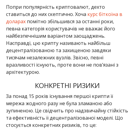
КОНКРЕТНІ РИЗИКИ
За понад 15 років існування першої крипти її
мережа жодного разу не була зламаною або
зупиненою. Це свідчить про надзвичайну стійкість
та ефективність її децентралізованої моделі. Що
стосується конкретних ризиків, то це:
концентрація майнінгових потужностей
(або пули);
залежність від виробництва обладнання для
майнінгу;
геополітичні виклики та регуляція;
вразливість нодів.
Кожен з аспектів варто розібрати більш детально.