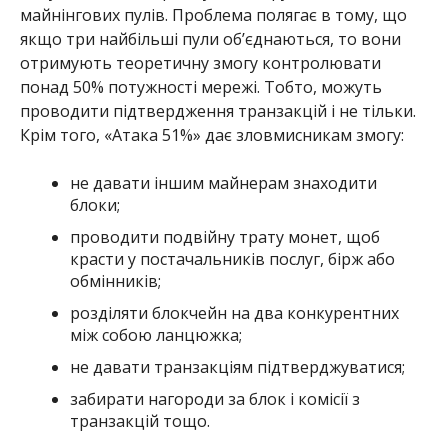
обмінників;
розділяти блокчейн на два конкурентних
між собою ланцюжка;
не давати транзакціям підтверджуватися;
забирати нагороди за блок і комісії з
транзакцій тощо.
Однак все це лише теорія. Зловмисний
майнінговий пул потребує надзвичайного
фінансування. У 2019 році спеціалісти підрахували,
що для того, щоб атакувати біткоїн, знадобиться
понад півмільйона доларів на годину.