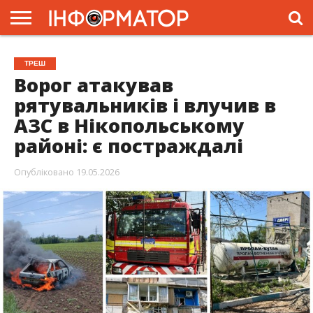
ГОЛОВНА
ЖИТТЯ
ВЛАДА
ГРОШІ
ТРЕШ
ПРЕС-
ТРЕШ
РЕЛІЗИ
РЕКЛАМА
ПРОЕКТИ
Ворог атакував
рятувальників і влучив в
АЗС в Нікопольському
районі: є постраждалі
Опубліковано
19.05.2026