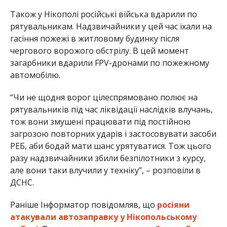
РЕБ, аби бодай мати шанс урятуватися. Тож цього
разу надзвичайники збили безпілотники з курсу,
але вони таки влучили у техніку”, – розповіли в
ДСНС.
Раніше Інформатор повідомляв, що
росіяни
атакували автозаправку у Нікопольському
районі
. Також ми писали, що
завербований
ворогом чоловік наводив безпілотники й
артилерію на Нікополь
.
Олена Шевченко
МІТКИ:
НОВОСТИ НИКОПОЛЯ