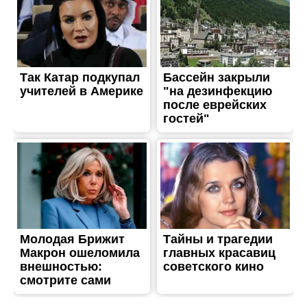
ЖИТТЯ
Децентралізація мережі:
наскільки вразливий
біткоїн?
Опубліковано
19.05.2026