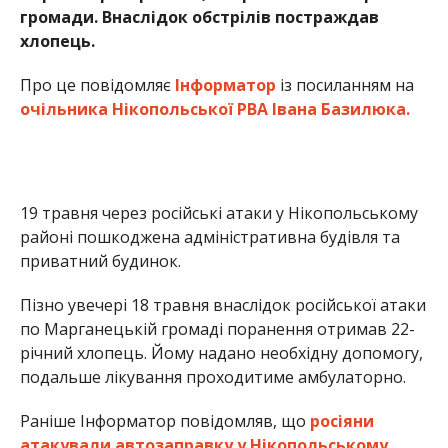
Пізно увечері 18 травня внаслідок російської атаки
по Марганецькій громаді поранення отримав 22-
річний хлопець. Йому надано необхідну допомогу,
подальше лікування проходитиме амбулаторно.
Раніше Інформатор повідомляв, що
росіяни
атакували автозаправку у Нікопольському
районі
. Також ми писали, що
завербований
ворогом чоловік наводив безпілотники й
артилерію на Нікополь
.