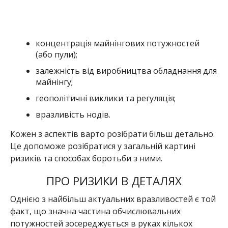
Це допоможе розібратися у загальній картині
ризиків та способах боротьби з ними.
ПРО РИЗИКИ В ДЕТАЛЯХ
Однією з найбільш актуальних вразливостей є той
факт, що значна частина обчислювальних
потужностей зосереджується в руках кількох
майнінгових пулів. Проблема полягає в тому, що
якщо три найбільші пули об’єднаються, то вони
отримують теоретичну змогу контролювати
понад 50% потужності мережі. Тобто, можуть
проводити підтвердження транзакцій і не тільки.
Крім того, «Атака 51%» дає зловмисникам змогу:
не давати іншим майнерам знаходити
блоки;
проводити подвійну трату монет, щоб
красти у постачальників послуг, бірж або