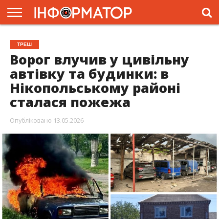
ГОЛОВНА
ЖИТТЯ
ВЛАДА
ГРОШІ
ТРЕШ
ПРЕС-
ТРЕШ
РЕЛІЗИ
РЕКЛАМА
ПРОЕКТИ
Ворог влучив у цивільну
автівку та будинки: в
Нікопольському районі
сталася пожежа
Опубліковано
13.05.2026