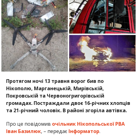
Протягом ночі 13 травня ворог бив по
Нікополю, Марганецькій, Мирівській,
Покровській та Червоногригорівській
громадах. Постраждали двоє 16-річних хлопців
та 21-річний чоловік. В районі згоріла автівка.
Про це повідомив
очільник Нікопольської РВА
Іван Базилюк
, – передає
Інформатор
.