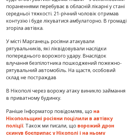
пораненнями перебуває в обласній лікарні у стані
середньої тяжкості. 21-річний чоловік отримав
контузію і буде лікуватися амбулаторно. В громаді
згоріла автівка.
У місті Марганець росіяни атакували
рятувальників, які ліквідовували наслідки
попереднього ворожого удару. Внаслідок
влучання безпілотника пошкоджений пожежно-
рятувальний автомобіль. На щастя, особовий
склад не постраждав
В Нікополі через ворожу атаку виникло займання
в приватному будинку.
Раніше Інформатор повідомляв, що
на
Нікопольщині росіяни поцілили в автівку
поліції
. Також ми писали, що
ворожий дрон
скинув боєприпас у Нікополі і на ньому