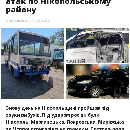
атак по Нікопольському
району
Опубліковано
12.05.2026
Знову день на Нікопольщині пройшов під
звуки вибухів. Під ударом росіян були
Нікополь, Марганецька, Покровська, Мирівська
та Червоногригорівська громади. Постраждала