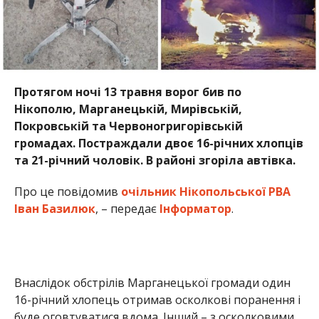
Протягом ночі 13 травня ворог бив по
Нікополю, Марганецькій, Мирівській,
Покровській та Червоногригорівській
громадах. Постраждали двоє 16-річних хлопців
та 21-річний чоловік. В районі згоріла автівка.
Про це повідомив
очільник Нікопольської РВА
Іван Базилюк
, – передає
Інформатор
.
Внаслідок обстрілів Марганецької громади один
16-річний хлопець отримав осколкові поранення і
буде оговтуватися вдома. Інший – з осколковими