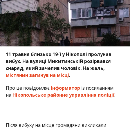
11 травня близько 19-ї у Нікополі пролунав
вибух. На вулиці Микитинській розірвався
снаряд, який зачепив чоловік. На жаль,
містянин загинув на місці
.
Про це повідомляє
Інформатор
із посиланням
на
Нікопольське районне управління поліції
.
Після вибуху на місце громадяни викликали