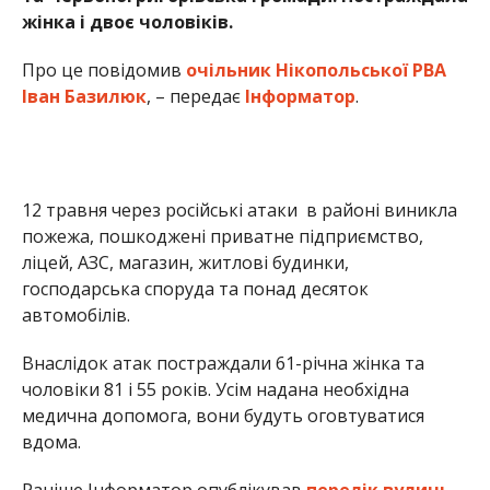
жінка і двоє чоловіків.
Про це повідомив
очільник Нікопольської РВА
Іван Базилюк
, – передає
Інформатор
.
12 травня через російські атаки в районі виникла
пожежа, пошкоджені приватне підприємство,
ліцей, АЗС, магазин, житлові будинки,
господарська споруда та понад десяток
автомобілів.
Внаслідок атак постраждали 61-річна жінка та
чоловіки 81 і 55 років. Усім надана необхідна
медична допомога, вони будуть оговтуватися
вдома.
Раніше Інформатор опублікував
перелік вулиць