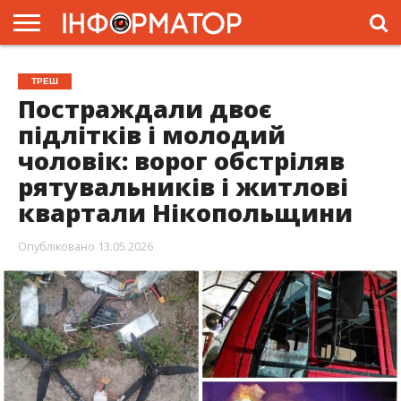
ГОЛОВНА
ЖИТТЯ
ВЛАДА
ГРОШІ
ТРЕШ
ПРЕС-
ТРЕШ
РЕЛІЗИ
РЕКЛАМА
ПРОЕКТИ
Постраждали двоє
підлітків і молодий
чоловік: ворог обстріляв
рятувальників і житлові
квартали Нікопольщини
Опубліковано
13.05.2026