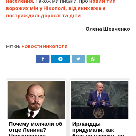
населення
. Також ми писали, про
новий тип
ворожих мін у Нікополі, від яких вже є
постраждалі дорослі та діти
.
Олена Шевченко
МІТКИ:
НОВОСТИ НИКОПОЛЯ