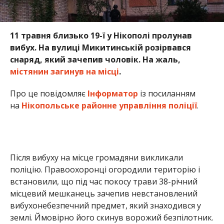
11 травня близько 19-ї у Нікополі пролунав
вибух. На вулиці Микитинській розірвався
снаряд, який зачепив чоловік. На жаль,
містянин загинув на місці
.
Про це повідомляє
Інформатор
із посиланням
на
Нікопольське районне управління поліції
.
Після вибуху на місце громадяни викликали
поліцію. Правоохоронці огородили територію і
встановили, що під час покосу трави 38-річний
місцевий мешканець зачепив невстановлений
вибухонебезпечний предмет, який знаходився у
землі. Ймовірно його скинув ворожий безпілотник.