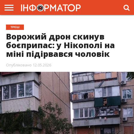
ГОЛОВНА
ЖИТТЯ
ВЛАДА
ГРОШІ
ТРЕШ
ПРЕС-
ТРЕШ
РЕЛІЗИ
РЕКЛАМА
ПРОЕКТИ
Ворожий дрон скинув
боєприпас: у Нікополі на
міні підірвався чоловік
Опубліковано
12.05.2026