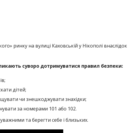
кати дітей;
іщувати чи знешкоджувати знахідки;
нувати за номерами 101 або 102.
важними та берегти себе і близьких.