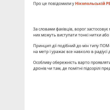
Про це повідомили у
Нікопольській Р
За словами фахівців, ворог застосовує 
них можуть виступати тонкі нитки або
Принцип дії подібний до мін типу ПОМ
на метр і уражає все навколо в радіусі 
Особливу обережність варто проявляти 
дронів чи там, де помітні підозрілі пре
Відомо, що 9 травня у районі «Циганськ
такої небезпеки постраждала дитина.
Рятувальники та правоохоронці зак
не торкатися підозрілих предмет