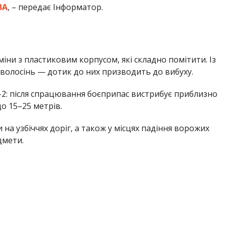
ВА
, – передає Інформатор.
міни з пластиковим корпусом, які складно помітити. Із
 волосінь — дотик до них призводить до вибуху.
-2: після спрацювання боєприпас вистрибує приблизно
до 15–25 метрів.
на узбіччях доріг, а також у місцях падіння ворожих
дмети.
ого» ринку на вулиці Каховській у Нікополі внаслідок
ликають суворо дотримуватися правил безпеки:
ів;