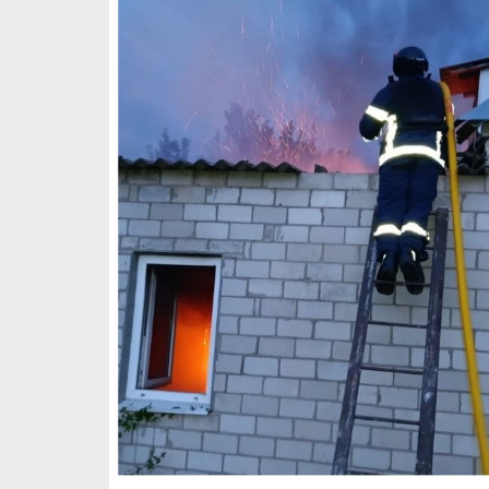
Вночі російська армія спрямувала д
громади. На щастя, обійшлося без 
Про це повідомив
очільник Нікополь
11 травня внаслідок ворожих по Нікоп
приборкали. Також знищено господарс
Головне – ніхто не постраждав.