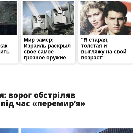
: ворог обстріляв
під час «перемирʼя»