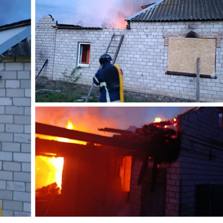
рони й артилерію на Марганецьку та Мирівську
постраждалих. Проте виникли пожежі.
ської РВА Іван Базилюк
, передає Інформатор.
ольщині зайнялася літня кухня, вогонь рятувальники
ьку споруду.