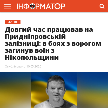
ГОЛОВНА
ЖИТТЯ
ВЛАДА
ГРОШІ
ТРЕШ
ПРЕС-
ЖИТТЯ
РЕЛІЗИ
РЕКЛАМА
ПРОЕКТИ
Довгий час працював на
Придніпровській
залізниці: в боях з ворогом
загинув воїн з
Нікопольщини
Опубліковано
10.05.2026