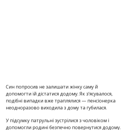
Син попросив не залишати жінку саму й
допомогти їй дістатися додому. Як з’ясувалося,
подібні випадки вже траплялися — пенсіонерка
неодноразово виходила з дому та губилася.
У підсумку патрульні зустрілися з чоловіком і
допомогли родині безпечно повернутися додому.
Поліцейські закликають мешканців бути
уважними до літніх людей, які можуть губитися або
потребувати допомоги. У разі виявлення таких
людей варто одразу телефонувати на 102 або 112.
В умовах постійних атак перебування
дезорієнтованих людей на вулицях становить
особливу небезпеку.
Раніше Інформатор повідомляв, що
літня жінка з
Львівщини випадково опинилася за сотні
кілометрів від дому – поблизу Нікопольсього