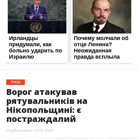
Ворог атакував
рятувальників на
Нікопольщині: є
постраждалий
Опубліковано
10.05.2026
Вранці 10 травня під удар росіян потрапив