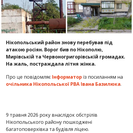
очільника Нікопольської РВА Івана Базилюка
.
9 травня 2026 року внаслідок обстрілів
Нікопольського району пошкоджені
багатоповерхівка та будівля ліцею.
Через ворожий удар постраждала 87-річна жінка. Її
доставили до лікарні у стані середньої тяжкості.
Раніше Інформатор повідомляв, що
ворожа атака
забрала життя чоловіка: наслідки обстрілу
Нікопольського району
. Також ми писали, що
голова ДніпроОВА перевірив встановлення
антидронових сіток на Нікопольщині
.