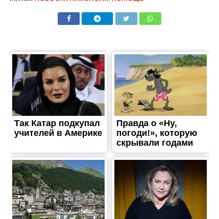
ТРЕШ
Постраждала жінка: ворог
атакував житловий
квартал на Нікопольщині