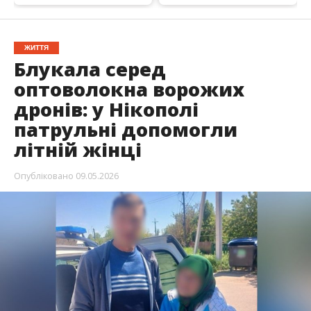
У Нікополі поліцейські допомогли літній жінці,
яка загубилася та опинилася у небезпечному
районі міста. Вона пішки дісталася
прибережної вулиці, яку постійно обстрілює
ворог. Завдяки небайдужості патрульних
пенсіонерку вдалося повернути рідним.
Про це повідомляє
Інформатор
із посиланням на