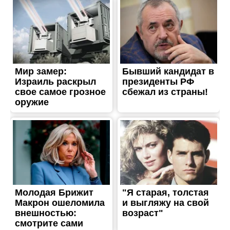
ЖИТТЯ
Блукала серед
оптоволокна ворожих
дронів: у Нікополі
патрульні допомогли
літній жінці
Опубліковано
09.05.2026