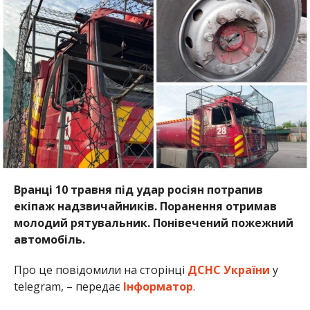
екіпаж надзвичайників. Поранення отримав
молодий рятувальник. Понівечений пожежний
автомобіль.
Про це повідомили на сторінці
ДСНС України
у
telegram, – передає
Інформатор
.
У неділю вранці рятувальники прямували до
одного з населених пунктів Мирівської громади
для надання допомоги місцевим мешканцям. Під
час руху ворог прицільно вдарив дроном по
пожежно-рятувальному автомобілю.
Внаслідок удару безпілотника травми отримав
водій – 23-річний рятувальник. Його доставили до
лікарні. Наразі він отримує необхідну допомогу.