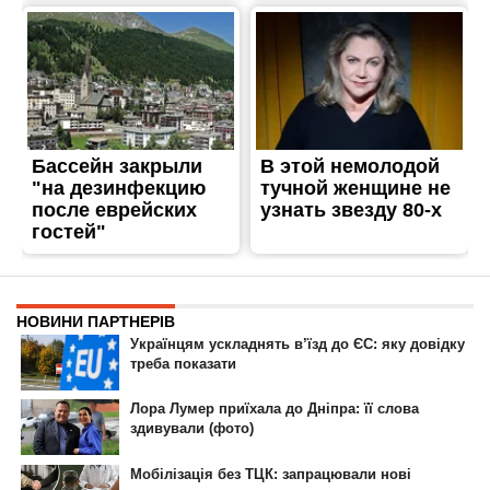
ГОЛОВНА
РЕКЛАМА НА САЙТІ
© 2007-2022 Інформатор - Національне інтернет-видання.
При повному або частковому використанні матеріалів сайту посилання
на сайт інтернет-видання
nikopol.informator.ua
як джерело
інформації є обов'язковим.