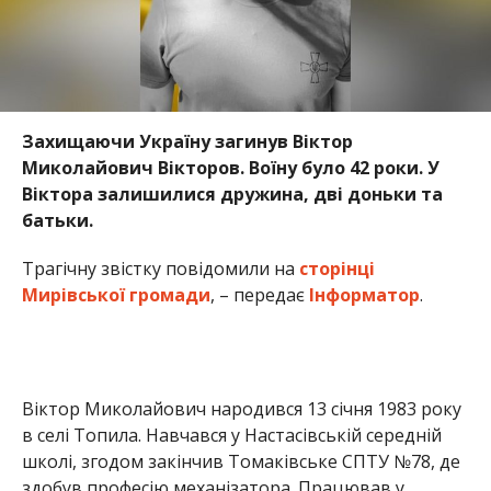
Захищаючи Україну загинув Віктор
Миколайович
Вікторов. Воїну було 42 роки. У
Віктора залишилися дружина, дві доньки та
батьки.
Трагічну звістку повідомили на
сторінці
Мирівської громади
, – передає
Інформатор
.
Віктор Миколайович народився 13 січня 1983 року
в селі Топила. Навчався у Настасівській середній
школі, згодом закінчив Томаківське СПТУ №78, де
здобув професію механізатора. Працював у