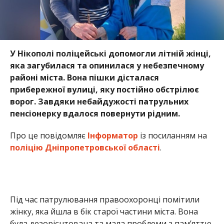
поліцію Дніпропетровської області
.
Під час патрулювання правоохоронці помітили
жінку, яка йшла в бік старої частини міста. Вона
була дезорієнтована та мала проблеми з пам’яттю.
Ситуацію ускладнювало те, що вона перебувала
на вулиці Довгалівській — території, де небезпека
залишається щодня: дорога вкрита залишками
безпілотників і оптоволокном від FPV-дронів.
Жінка розповіла, що живе в іншому районі та
прийшла сюди пішки. Поліцейські почали
з’ясовувати, де вона мешкає, опитували місцевих
жителів і перевіряли інформацію за її словами.
Згодом вдалося встановити, що це 88-річна Лідія
Архипівна.