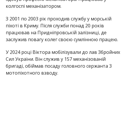
колгоспі механізатором.
З 2001 по 2003 рік проходив службу у морській
піхоті в Криму. Після служби понад 20 років
працював на Придніпровській залізниці, де
заслужив повагу колег своєю сумлінною працею.
У 2024 році Віктора мобілізували до лав Збройних
Сил України. Він служив у 157 механізованій
бригаді, обіймав посаду головного сержанта 3
мотопіхотного взводу.
У січні 2025 року в населеному пункті Дачне під час
виконання бойового завдання Віктор
Миколайович загинув. Лише у травні 2026 року
родина захисника зможе провести його в останню
путь.
Редакція Інформатора висловлює щирі співчуття