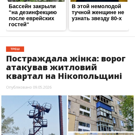
Опубліковано
09.05.2026
Нікопольський район знову перебував під
атакою росіян. Ворог бив по Нікополю,
Мирівській та Червоногригорівській громадах.
На жаль, постраждала літня жінка.
Про це повідомляє
Інформатор
із посиланням на