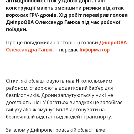
антидронових сіток уздовж доріг. Такі
конструкції мають зменшити ризики від атак
ворожих FPV-дронів. Хід робіт перевірив голова
ДніпроОВА Олександр Ганжа під час робочої
поїздки.
Про це повідомили на сторінці голови
ДніпроОВА
Олександра Ганжі
, – передає
Інформатор
.
Сітки, які облаштовують над Нікопольським
районом, створюють додатковий бар’єр для
безпілотників. Дрони заплутуються у них і не
досягають цілі. У багатьох випадках це запобігає
вибуху або ж змушує БпЛА детонувати на
безпечнішій відстані від людей і транспорту.
Загалом у Дніпропетровській області вже