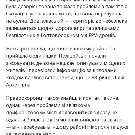
була дезорієнтована та мала проблеми з пам’яттю.
Ситуацію ускладнювало те, що вона перебувала
на вулиці Довгалівській — території, де небезпека
залишається щодня: дорога вкрита залишками
безпілотників і оптоволокном від FPV-дронів.
Жінка розповіла, що живе в іншому районі та
прийшла сюди пішки. Поліцейські почали
з’ясовувати, де вона мешкає, опитували місцевих
жителів і перевіряли інформацію за її словами.
Згодом вдалося встановити, що це 88-річна Лідія
Архипівна.
Правоохоронці також знайшли контакт її сина,
однак через проблеми зі зв’язком у
прифронтовому місті додзвонитися одразу не
вдалося. Лише згодом чоловік вийшов на зв’язок
— він перебував в іншому районі Нікополя та дуже
хвилювався за матір.