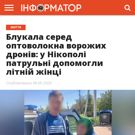
ГОЛОВНА
ЖИТТЯ
ВЛАДА
ГРОШІ
ТРЕШ
ПРЕС-
ЖИТТЯ
РЕЛІЗИ
РЕКЛАМА
ПРОЕКТИ
Блукала серед
оптоволокна ворожих
дронів: у Нікополі
патрульні допомогли
літній жінці
Опубліковано
09.05.2026