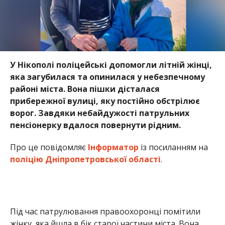
У Нікополі поліцейські допомогли літній жінці,
яка загубилася та опинилася у небезпечному
районі міста. Вона пішки дісталася
прибережної вулиці, яку постійно обстрілює
ворог. Завдяки небайдужості патрульних
пенсіонерку вдалося повернути рідним.
Про це повідомляє
Інформатор
із посиланням на
поліцію Дніпропетровської області
.
Під час патрулювання правоохоронці помітили
жінку, яка йшла в бік старої частини міста. Вона