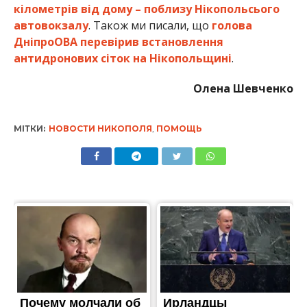
кілометрів від дому – поблизу Нікопольсього
автовокзалу
. Також ми писали, що
голова
ДніпроОВА перевірив встановлення
антидронових сіток на Нікопольщині
.
Олена Шевченко
МІТКИ:
НОВОСТИ НИКОПОЛЯ
,
ПОМОЩЬ