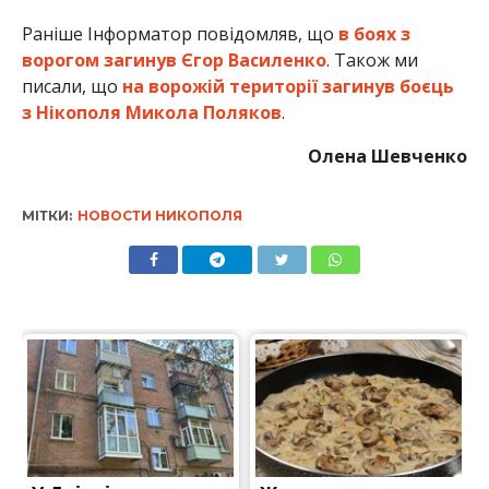
Раніше Інформатор повідомляв, що
в боях з
ворогом загинув Єгор Василенко
. Також ми
писали, що
на ворожій території загинув боєць
з Нікополя Микола Поляков
.
Олена Шевченко
МІТКИ:
НОВОСТИ НИКОПОЛЯ