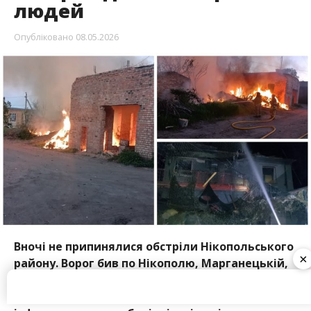
людей
Опубліковано
08.05.2026
Вночі не припинялися обстріли Нікопольського
×
району. Ворог бив по Нікополю, Марганецькій,
Червоногригорівській та Покровській
громадах. Під ударами опинилися об’єкти