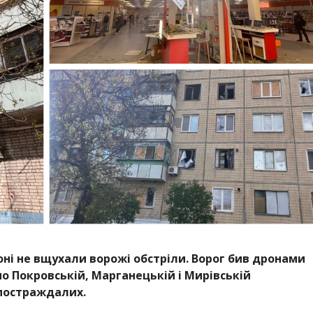
ні не вщухали ворожі обстріли. Ворог бив дронами
по Покровській, Марганецькій і Мирівській
 постраждалих.