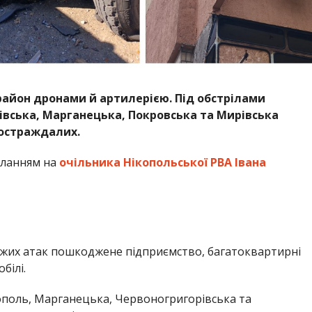
район дронами й артилерією. Під обстрілами
івська, Марганецька, Покровська та Мирівська
постраждалих.
иланням на
очільника Нікопольської РВА Івана
ожих атак пошкоджене підприємство, багатоквартирні
білі.
кополь, Марганецька, Червоногригорівська та