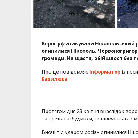
Ворог рф атакували Нікопольський 
опинилися Нікополь, Червоногригор
громади. На щастя, обійшлося без 
Про це повідомляє
Інформатор
із пос
Базилюка
.
Протягом дня 23 квітня внаслідок вор
та приватні будинки, понівечені автомо
Вночі під ударом росіян опинилися Ні