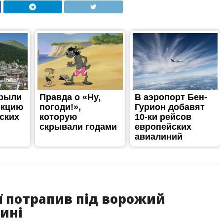
ї потрапив під ворожий
ині