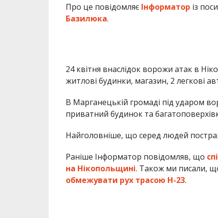
Про це повідомляє
Інформатор
із пос
Базилюка
.
24 квітня внаслідок ворожи атак в Нік
житлові будинки, магазин, 2 легкові ав
В Марганецькій громаді під ударом в
приватний будинок та багатоповерхівк
Найголовніше, що серед людей постра
Раніше Інформатор повідомляв, що
сп
на Нікопольщині
. Також ми писали, 
обмежувати рух трасою Н-23
.