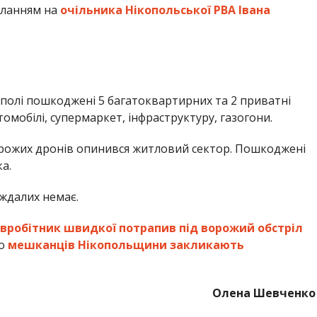
иланням на
очільника Нікопольської РВА Івана
ополі пошкоджені 5 багатоквартирних та 2 приватні
томобілі, супермаркет, інфраструктуру, газогони.
орожих дронів опинився житловий сектор. Пошкоджені
а.
ждалих немає.
івробітник швидкої потрапив під ворожий обстріл
що
мешканців Нікопольщини закликають
Олена Шевченко