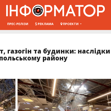
Ш
ПРЕС-РЕЛІЗИ
РЕКЛАМА
ПРОЕКТИ
, газогін та будинки: наслідки
опольському району