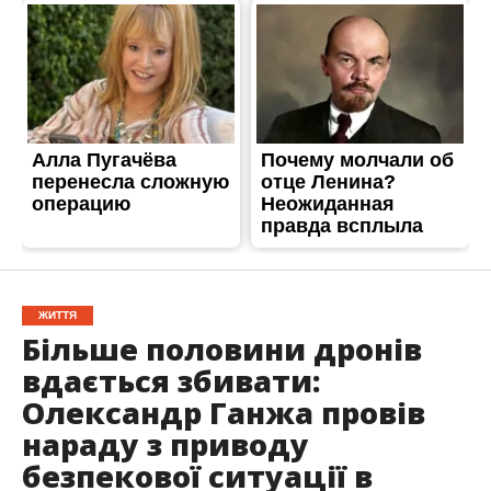
ЖИТТЯ
Більше половини дронів
вдається збивати:
Олександр Ганжа провів
нараду з приводу
безпекової ситуації в