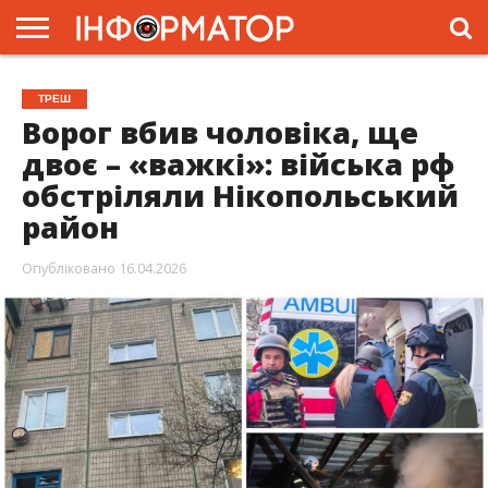
ГОЛОВНА
ЖИТТЯ
ВЛАДА
ГРОШІ
ТРЕШ
ПРЕС-
ТРЕШ
РЕЛІЗИ
РЕКЛАМА
ПРОЕКТИ
Ворог вбив чоловіка, ще
двоє – «важкі»: війська рф
обстріляли Нікопольський
район
Опубліковано
16.04.2026