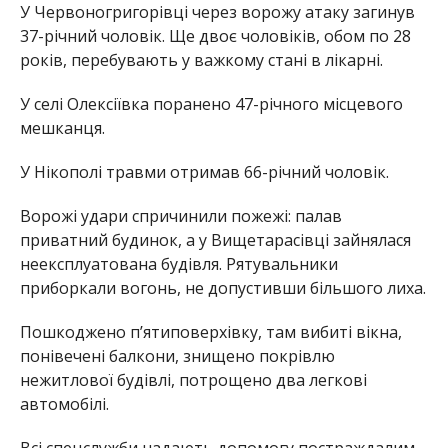
У Червоногригорівці через ворожу атаку загинув
37-річний чоловік. Ще двоє чоловіків, обом по 28
років, перебувають у важкому стані в лікарні.
У селі Олексіївка поранено 47-річного місцевого
мешканця.
У Нікополі травми отримав 66-річний чоловік.
Ворожі удари спричинили пожежі: палав
приватний будинок, а у Вищетарасівці зайнялася
неексплуатована будівля. Рятувальники
приборкали вогонь, не допустивши більшого лиха.
Пошкоджено п’ятиповерхівку, там вибиті вікна,
понівечені балкони, знищено покрівлю
нежитлової будівлі, потрощено два легкові
автомобілі.
Всі спецслужби надають допомогу постраждалим.