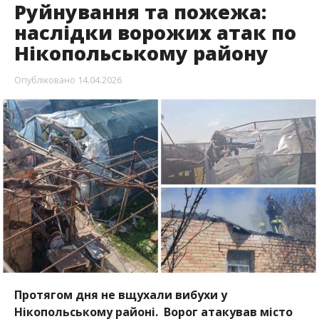
Протягом дня не вщухали вибухи у
Нікопольському районі. Ворог атакував місто
Нікополь, а також Червоногригорівську,
Марганецьку, Мирівську та Покровську
громади. Попередньо, обійшлося без
постраждалих.
Про це повідомив очільник Нікопольської РВА
Іван Базилюк
, передає
Інформатор
.
Внаслідок атак, 14 квітня, пошкоджені
пошкоджень будинок культури, об’єкти