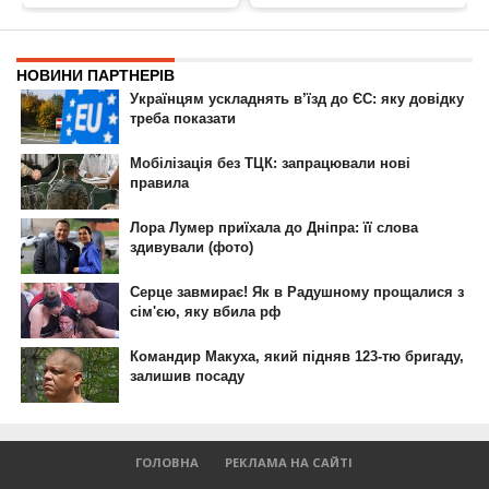
ГОЛОВНА
РЕКЛАМА НА САЙТІ
© 2007-2022 Інформатор - Національне інтернет-видання.
При повному або частковому використанні матеріалів сайту посилання
на сайт інтернет-видання
nikopol.informator.ua
як джерело
інформації є обов'язковим.