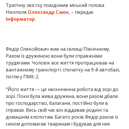
“Його життя — це нескінченна робота від зорі до
зорі. Поки була жива дружина, вони разом дбали
про господарство, балагани, постійно були в
справах. Весь свій час він віддавав родині та
домашнім клопотам. Багато років Федір разом із
сином допомагав тваринам і будував для них
домівки. Він був дуже мужнім: навіть під
обстрілами та в люті морози розвозив хатки, щоб
зігріти тих, кому важко.м​Це була людина з
величезним серцем”, –
згадують
нікопольці.
На жаль, 14 квітня, Федір Зубко помер в лікарні від
тяжких травм отриманих під час обстрілу Нікополя.