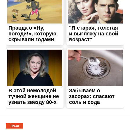
ТРЕШ
Руйнування та пожежа:
наслідки ворожих атак по
Нікопольському району
Опубліковано
14.04.2026