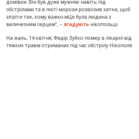
У нього залишилися двоє синів, донька та троє
онуків.
Редакція Інформатора висловлює щирі співчуття
рідним та близьким померлого.
Раніше Інформатор повідомляв, що
під час
дронової атаки по Нікополю загинув Руслан
Білоцерківський
. Також ми писали, що
ворожий
удар по автобусу обірвав життя Марії Бондар з
Нікополя
.
Олена Шевченко
МІТКИ:
НОВОСТИ НИКОПОЛЯ