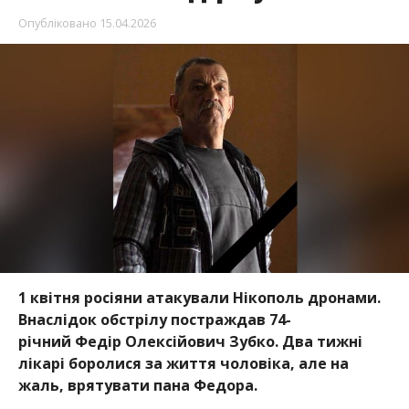
1 квітня росіяни атакували Нікополь дронами.
Внаслідок обстрілу постраждав 74-
річний Федір Олексійович Зубко. Два тижні
лікарі боролися за життя чоловіка, але на
жаль, врятувати пана Федора.
Трагічну звістку повідомив міський голова
Нікополя
Олександр Саюк
, – передає
Інформатор
.
Федір Олексійович жив на селищі Північному.
Разом із дружиною вони були справжніми
трудягами. Чоловік все життя пропрацював на
вантажному транспорті: спочатку на 9-й автобазі,
потім у ПМК-2.