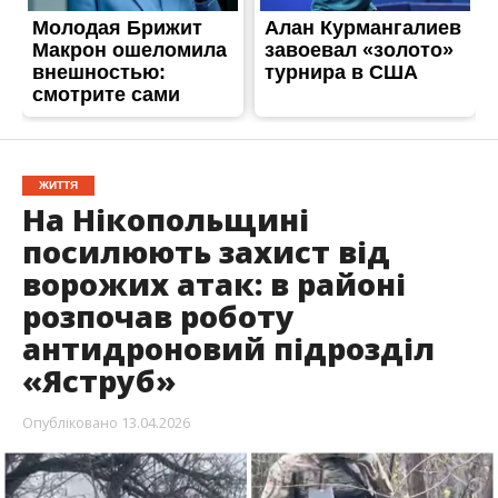
розпочав роботу
антидроновий підрозділ
«Яструб»
Опубліковано
13.04.2026
У
Нікополь
та на території району почав діяти
зведений антидроновий підрозділ батальйону