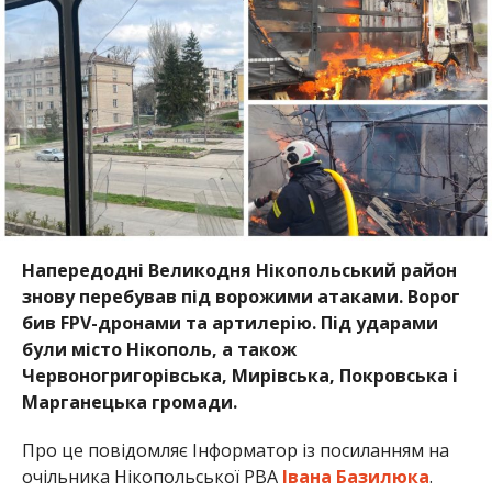
бив FPV-дронами та артилерію. Під ударами
були місто Нікополь, а також
Червоногригорівська, Мирівська, Покровська і
Марганецька громади.
Про це повідомляє Інформатор із посиланням на
очільника Нікопольської РВА
Івана Базилюка
.
11 квітня у Нікополі внаслідок обстрілів виникли
пожежі, зокрема горіли вантажні автомобілі.
Пошкоджено будівлю міської ради, об’єкти
залізничної інфраструктури, житлові будинки та
енергетичні мережі.
Через атаки частина населених пунктів тимчасово
залишалась без електропостачання — наразі його
відновлено.