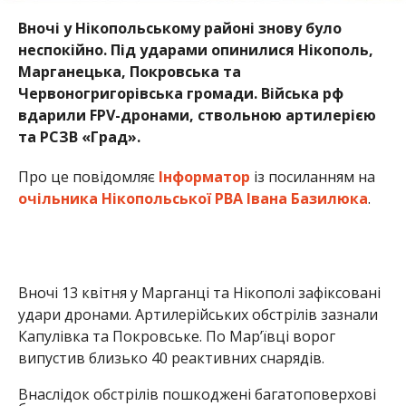
Вночі 13 квітня у Марганці та Нікополі зафіксовані
удари дронами. Артилерійських обстрілів зазнали
Капулівка та Покровське. По Мар’ївці ворог
випустив близько 40 реактивних снарядів.
Внаслідок обстрілів пошкоджені багатоповерхові
будинки.
На щастя, за попередньою інформацією, загиблих
та поранених немає.
Олена Шевченко