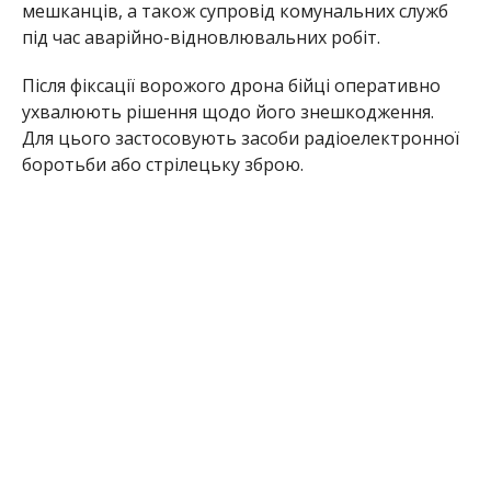
Якщо ж безпілотник падає без вибуху, місце його
приземлення одразу фіксують, територію
огороджують, а доступ для цивільних обмежують
до прибуття фахівців і повного знешкодження.
Раніше Інформатор повідомляв, що
на фронті
загинув Михайло Стрижков з Нікополя
. Також
ми писали, що
у Нікопольському районі
запровадили нову систему оповіщення про
повітряні загрози
.