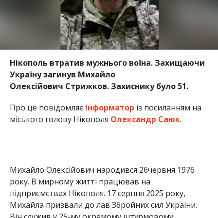
Михайло Олексійович народився 26червня 1976
року. В мирному житті працював на
підприємствах Нікополя. 17 серпня 2025 року,
Михайла призвали до лав Збройних сил України.
Він служив у 25-му окремому штурмовому
батальйоні.
На жаль, 20 березня 2026 року, під час бойового
завдання, Михайло загинув. У нього залишились
тітка, сестри і брат.
Редакція Інформатора висловлює щирі співчуття
рідним та близьким полеглого захисника.