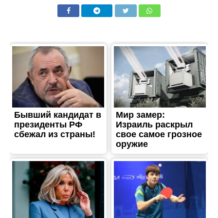
ЖИТТЯ
На Нікопольщині
посилюють захист від
ворожих атак: в районі