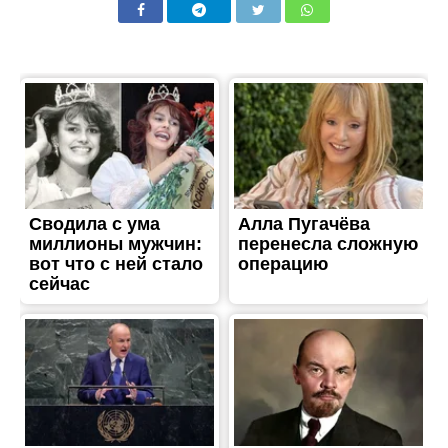
ЖИТТЯ
Врятувати не вдалося: в
лікарні померла жінка
постраждала від атаки на
Нікополь