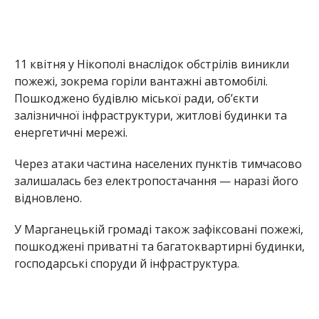
У Марганецькій громаді також зафіксовані пожежі,
пошкоджені приватні та багатоквартирні будинки,
господарські споруди й інфраструктура.
Внаслідок обстрілів постраждала 64-річна жінка. Її
стан не тяжкий, вона отримує необхідну медичну