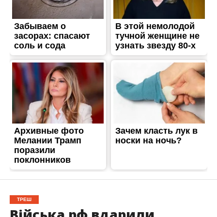
ТРЕШ
Війська рф вдарили
дронами по
багатоповерхівка
Нікополя: по району
прилітали снаряди
“Граду”
Опубліковано
13.04.2026