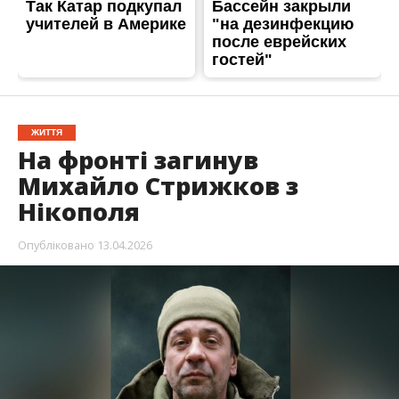
Нікополь втратив мужнього воїна. Захищаючи
Україну загинув Михайло
Олексійович Стрижков. Захиснику було 51.
Про це повідомляє
Інформатор
із посиланням на
міського голову Нікополя
Олександр Саюк
.