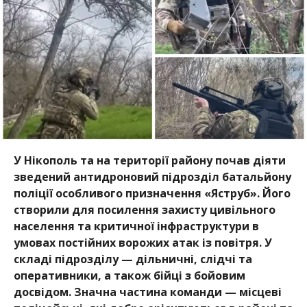
поліції особливого призначення «Яструб». Його
створили для посилення захисту цивільного
населення та критичної інфраструктури в
умовах постійних ворожих атак із повітря. У
складі підрозділу — дільничні, слідчі та
оперативники, а також бійці з бойовим
досвідом. Значна частина команди — місцеві
поліцейські, які добре орієнтуються в районі та
розуміють специфіку служби у прифронтовому
місті.
Про це повідомили у пресслужбі
Нікопольського
районного управління поліції
, передає
Інформатор
.
Необхідність створення такого загону зумовлена
збільшенням атак із використанням безпілотників,