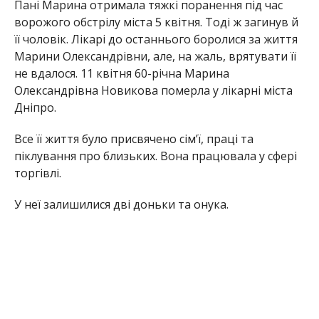
У неї залишилися дві доньки та онука.
Редакція Інформатора висловлює щирі співчуття
рідним та близьким померлої.
Раніше Інформатор повідомляв, що
під час
дронової атаки по Нікополю загинув Руслан
Білоцерківський
. Також ми писали, що
ворожий