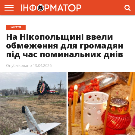
ГОЛОВНА
ЖИТТЯ
ВЛАДА
ГРОШІ
ТРЕШ
ПРЕС-
ЖИТТЯ
РЕЛІЗИ
РЕКЛАМА
ПРОЕКТИ
На Нікопольщині ввели
обмеження для громадян
під час поминальних днів
Опубліковано
13.04.2026