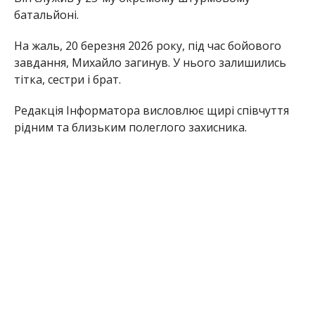
Раніше Інформатор повідомляв, що
на фронті
загинув доброволець з Нікопольського району
Антон Биков
. Також ми писали, що
в боях за
Україну загинув морпіх з Нікопольського
району
Максим Голиш.
Олена Шевченко
МІТКИ:
НОВОСТИ НИКОПОЛЯ