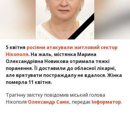
померла 11 квітня.
Трагічну звістку повідомив міський голова
Нікополя
Олександр Саюк
, передає
Інформатор
.
Пані Марина отримала тяжкі поранення під час
ворожого обстрілу міста 5 квітня. Тоді ж загинув й
її чоловік. Лікарі до останнього боролися за життя
Марини Олександрівни, але, на жаль, врятувати її
не вдалося. 11 квітня 60-річна Марина
Олександрівна Новикова померла у лікарні міста
Дніпро.
Все її життя було присвячено сімʼї, праці та
піклування про близьких. Вона працювала у сфері
торгівлі.