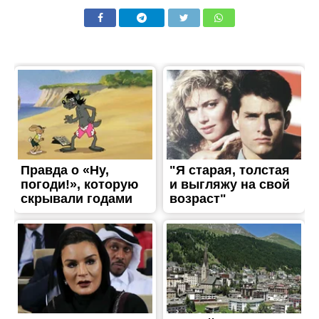
ЖИТТЯ
На фронті загинув
Михайло Стрижков з
Нікополя
Опубліковано
13.04.2026