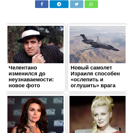
ТРЕШ
Поранена жінка,
пошкоджена міськрада,
згоріли вантажівки: