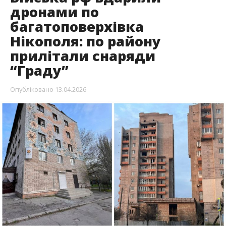
Вночі у Нікопольському районі знову було
неспокійно. Під ударами опинилися Нікополь,
Марганецька, Покровська та
Червоногригорівська громади. Війська рф
вдарили FPV-дронами, ствольною артилерією
та РСЗВ «Град».
Про це повідомляє
Інформатор
із посиланням на
очільника Нікопольської РВА Івана Базилюка
.