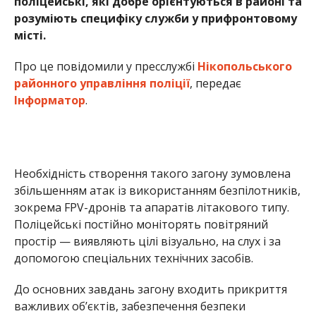
зокрема FPV-дронів та апаратів літакового типу.
Поліцейські постійно моніторять повітряний
простір — виявляють цілі візуально, на слух і за
допомогою спеціальних технічних засобів.
До основних завдань загону входить прикриття
важливих об’єктів, забезпечення безпеки
мешканців, а також супровід комунальних служб
під час аварійно-відновлювальних робіт.
Після фіксації ворожого дрона бійці оперативно
ухвалюють рішення щодо його знешкодження.
Для цього застосовують засоби радіоелектронної
боротьби або стрілецьку зброю.