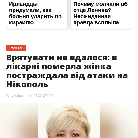
Опубліковано
13.04.2026
5 квітня
росіяни атакували житловий сектор
Нікополя
. На жаль, містянка Марина
Олександрівна Новикова отримала тяжкі
поранення. Її доставили до обласної лікарні,
але врятувати постраждалу не вдалося. Жінка