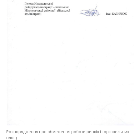
Розпорядження про обмеження роботи ринків і торговельних
площ
Раніше Інформатор повідомляв, що
під час
влучання дрону в автобус у Нікополі загинув
Роман Дятлов
. Також ми писали, що ворог
вбив
бабусю чотирьох онуків під час атаки по
автобусу в Нікополі
.
Олена Шевченко
МІТКИ:
НОВОСТИ НИКОПОЛЯ