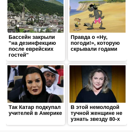
ЖИТТЯ
Івана Базилюка звільняють
з посади очільника
Нікопольської РВА
Опубліковано
08.04.2026