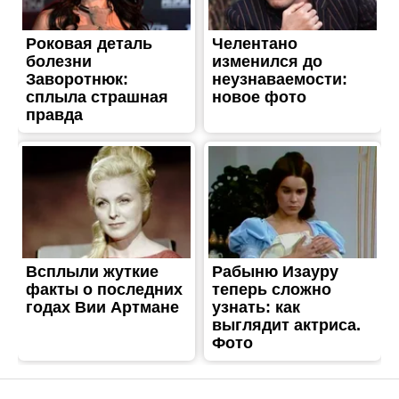
ЖИТТЯ
Під час влучання в автобус
у Нікополі загинув Роман
Дятлов
Опубліковано
08.04.2026