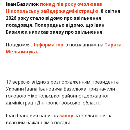
17 вересня згідно з розпорядженням президента
України Івана Івановича Базилюка призначили
головою Нікопольської районної державної
адміністрації Дніпропетровської області.
Іван Іванович написав
заяву
на звільнення за
власним бажанням з посади.
Депутат Верховної Ради України Тарас Мельничук
повідомив, що сьогодні, 8 квітня, погоджено
звільнення Базилюка Івана Івановича з посади
голови Нікопольської районної державної
адміністрації Дніпропетровської області.