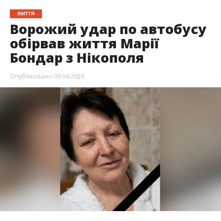
7 квітня став чорним днем для Нікополя.
Росіяни вдарили по маршрутному автобусу.
Загинули четверо людей. Одна з жертв
ворожого обстрілу – 72-річна Бондар Марія
Іванівна.
Трагічну звістку повідомив міський голова
Нікополя
Олександр Саюк
, – передає
Інформатор
.