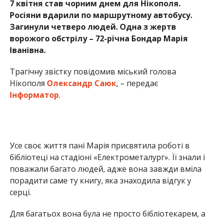
Усе своє життя пані Марія присвятила роботі в
бібліотеці на стадіоні «Електрометалург». Її знали і
поважали багато людей, адже вона завжди вміла
порадити саме ту книгу, яка знаходила відгук у
серці.
Для багатьох вона була не просто бібліотекарем, а
людиною, яка відкривала світ знань і добра.
Із рідних у Марії Іванівни залишилися дві сестри,
брат та похресниця.