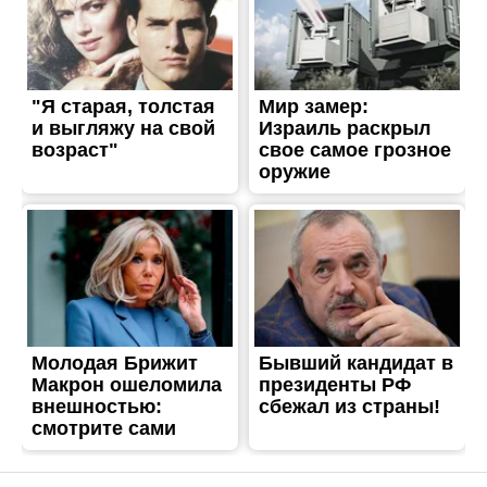
ЖИТТЯ
Ворожий удар по автобусу
обірвав життя Марії
Бондар з Нікополя
Опубліковано
09.04.2026