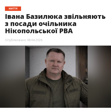
Іван Базилюк
понад пів року очолював
Нікопольську райдержадміністрацію
. 8 квітня
2026 року стало відомо про звільнення
посадовця. Попередньо відомо, що Іван
Базилюк написав заяву про звільнення.
Повідомляє
Інформатор
із посиланням на
Тараса
Мельничука.