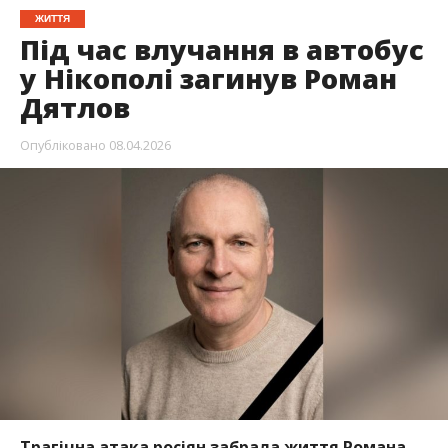
Трагічна атака росіян забрала життя Романа
Яковича Дятлова. Чоловік знаходився на місці
атаки росіян, 7 квітня. Йому було 53 роки.
Про смерть Романа повідомив міський голова
Нікополя
Олександр Саюк
, – передає
Інформатор
.
Роман був випускником нікопольської школи №4
випуск 1988 року. Однокласники пам’ятають його
як вірного друга. Його тепла і чуйна душа