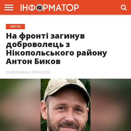
ГОЛОВНА
ЖИТТЯ
ВЛАДА
ГРОШІ
ТРЕШ
ПРЕС-
ЖИТТЯ
РЕЛІЗИ
РЕКЛАМА
ПРОЕКТИ
На фронті загинув
доброволець з
Нікопольського району
Антон Биков
Опубліковано
09.04.2026