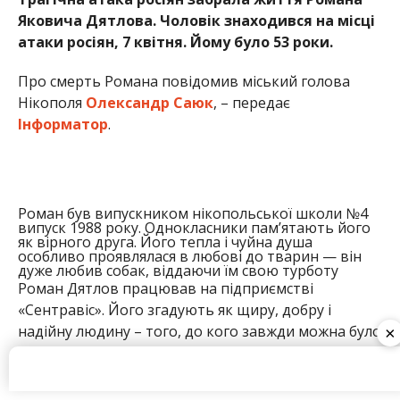
особливо проявлялася в любові до тварин — він
дуже любив собак, віддаючи їм свою турботу
Роман Дятлов працював на підприємстві
«Сентравіс». Його згадують як щиру, добру і
надійну людину – того, до кого завжди можна було
звернутися по допомогу. Він ніколи не відмовляв,
завжди знаходив слова підтримки і був поруч.
Роман щиро любив тварин, особливо собак.
На жаль, у нього не залишилося батьків чи
дружини.
×