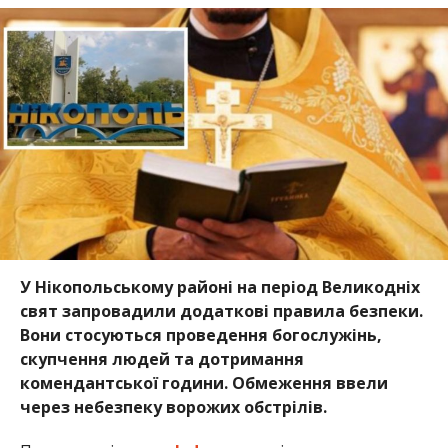
У Нікопольському районі на період Великодніх
свят запровадили додаткові правила безпеки.
Вони стосуються проведення богослужінь,
скупчення людей та дотримання
комендантської години. Обмеження ввели
через небезпеку ворожих обстрілів.
Про це повідомляє
Інформатор
із посиланням на
Нікопольську РВА
.
На територіях, де тривають або можливі бойові
дії, протягом 11 та 12 квітня проведення масових
релігійних заходів заборонене. В інших громадах
святкові служби дозволені, але вони не повинні
проходити під час комендантської години.
Мешканців просять уникати великих скупчень