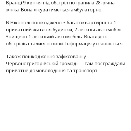
Вранці 9 квітня під обстріл потрапила 28-річна
жінка. Вона лікуватиметься амбулаторно.
В Нікополі пошкоджено 3 багатоквартирні та 1
приватний житлові будинки, 2 легкові автомобілі.
Знищено 1 легковий автомобіль. Внаслідок
обстрілів сталися пожежі. Інформація уточнюється.
Також пошкодження зафіксовані у
Червоногригорівській громаді — там постраждали
приватне домоволодіння та транспорт.
Раніше Інформатор повідомляв, що
Івана
Базилюка звільняють з посади
. Також ми
писали про введення
обмежень, які ввели на
Нікопольщині, через безпекову ситуацію
.
Олена Шевченко