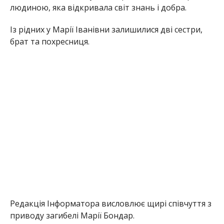
Редакція Інформатора висловлює щирі співчуття з
приводу загибелі Марії Бондар.
Раніше Інформатор повідомляв про
обмеження,
які ввели на Нікопольщині, через безпекову
ситуацію
. Також ми писали, що
під час атаки по
автобусу в Нікополі загинула Валентина
Кожушана
.
Заборонили Богослужіння та святкові заходи: в
Нікопольському районі вводять обмеження |
Інформатор Нікополь
Олена Шевченко