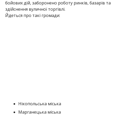
Нікопольська міська
Марганецька міська
Частково Покровська сільська
Мирівська сільська
Червоногригорівська селищна