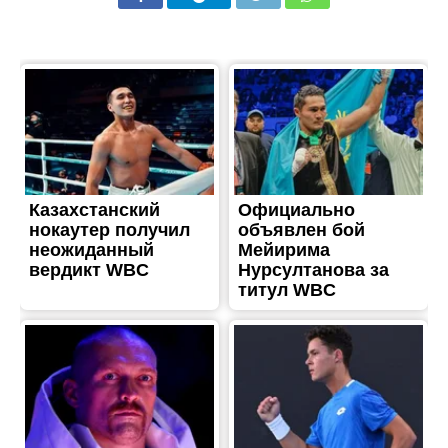
ЖИТТЯ
На фронті загинув
доброволець з
Нікопольського району
Антон Биков