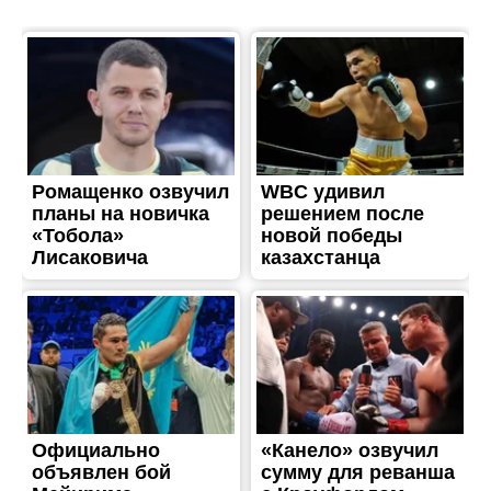
ТРЕШ
Травмована жінка, розбиті
автівки та будинки:
наслідки ворожого
обстрілу Нікополя