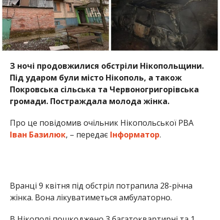
Вранці 9 квітня під обстріл потрапила 28-річна
жінка. Вона лікуватиметься амбулаторно.
В Нікополі пошкоджено 3 багатоквартирні та 1
приватний житлові будинки, 2 легкові автомобілі.
Знищено 1 легковий автомобіль. Внаслідок
обстрілів сталися пожежі. Інформація уточнюється.
Також пошкодження зафіксовані у
Червоногригорівській громаді — там постраждали
приватне домоволодіння та транспорт.