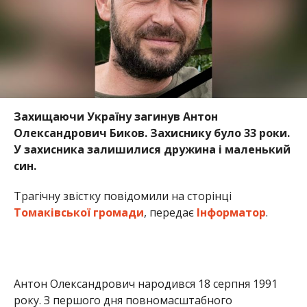
Трагічну звістку повідомили на сторінці
Томаківської громади
, передає
Інформатор
.
Антон Олександрович народився 18 серпня 1991
року. З першого дня повномасштабного
вторгнення, 24 лютого 2022 року, він добровільно
став на захист Батьківщини. На фронті був
командиром 2 стрілецького відділення 1
стрілецького взводу 3 стрілецької роти.
З 24 листопада 2024 року він вважався зниклим
безвісти. До останнього залишалася надія, але
дива не сталося. Свій останній бій Герой прийняв
24 листопада 2024 року поблизу населеного пункту
Новодарівка Пологівського району Запорізької
області.