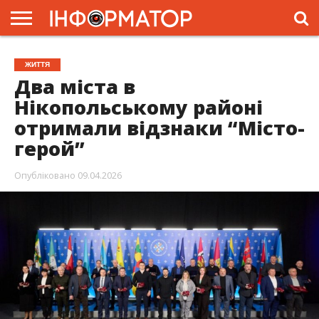
ГОЛОВНА
ЖИТТЯ
ВЛАДА
ГРОШІ
ТРЕШ
ПРЕС-
ЖИТТЯ
РЕЛІЗИ
РЕКЛАМА
ПРОЕКТИ
Два міста в
Нікопольському районі
отримали відзнаки “Місто-
герой”
Опубліковано
09.04.2026