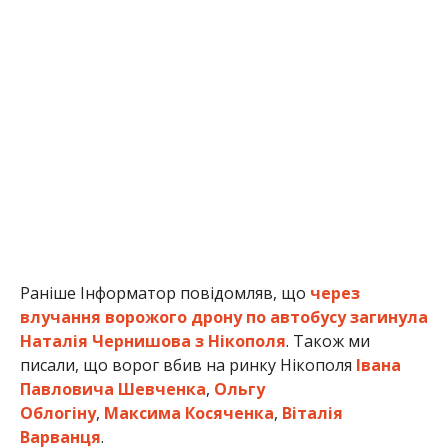
Раніше Інформатор повідомляв, що
через
влучання ворожого дрону по автобусу загинула
Наталія Чернишова з Нікополя
. Також ми
писали, що ворог вбив на ринку Нікополя
Івана
Павловича Шевченка
,
Ольгу
Облогіну
,
Максима Косяченка
,
Віталія
Варванця
.
Олена Шевченко
МІТКИ:
НОВОСТИ НИКОПОЛЯ