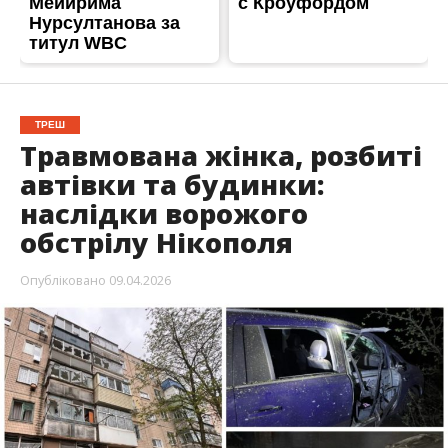
Опубліковано
09.04.2026
З ночі продовжилися обстріли Нікопольщини.
Під ударом були місто Нікополь, а також
Покровська сільська та Червоногригорівська
громади. Постраждала молода жінка.
Про це повідомив очільник Нікопольської РВА
Іван Базилюк
, – передає
Інформатор
.