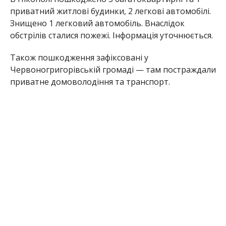
Раніше Інформатор повідомляв, що
Івана
Базилюка звільняють з посади
. Також ми
писали про введення
обмежень, які ввели на
Нікопольщині, через безпекову ситуацію
.
Олена Шевченко
МІТКИ:
НОВОСТИ НИКОПОЛЯ