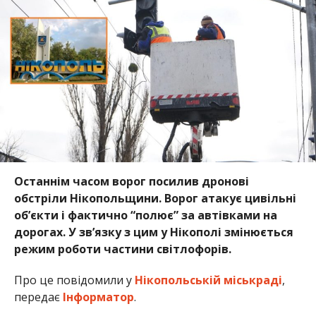
обстріли Нікопольщини. Ворог атакує цивільні
об’єкти і фактично “полює” за автівками на
дорогах. У зв’язку з цим у Нікополі змінюється
режим роботи частини світлофорів.
Про це повідомили у
Нікопольській міськраді
,
передає
Інформатор
.
В місті частина світлофорів буде працювати в
режимі жовтого миготіння, частину буде
відключено.
Відповідні служби вже працюють над
встановленням необхідних дорожніх знаків і
здійснюють постійний контроль ситуації.
Водіїв
закликають бути максимально уважними та
обережними під час проїзду перехресть, де