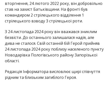
Редакція Інформатора висловлює щирі співчуття
рідним та близьким загиблого Героя.
Раніше Інформатор повідомляв, що на фронті
загинув
Микола Тищенко
з Нікопольщині. Також
ми писали про
загибель молодого бійця з
Нікопольського району Дениса Дмитренка
.