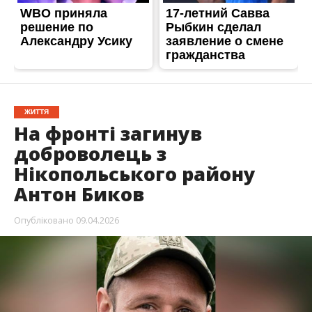
Опубліковано
09.04.2026
Захищаючи Україну загинув Антон
Олександрович Биков. Захиснику було 33 роки.
У захисника залишилися дружина і маленький
син.