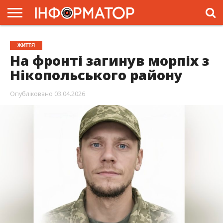
ГОЛОВНА
ЖИТТЯ
ВЛАДА
ГРОШІ
ТРЕШ
ПРЕС-
ЖИТТЯ
РЕЛІЗИ
РЕКЛАМА
ПРОЕКТИ
На фронті загинув морпіх з
Нікопольського району
Опубліковано
03.04.2026