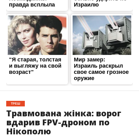
ТРЕШ
Травмована жінка: ворог
вдарив FPV-дроном по
Нікополю