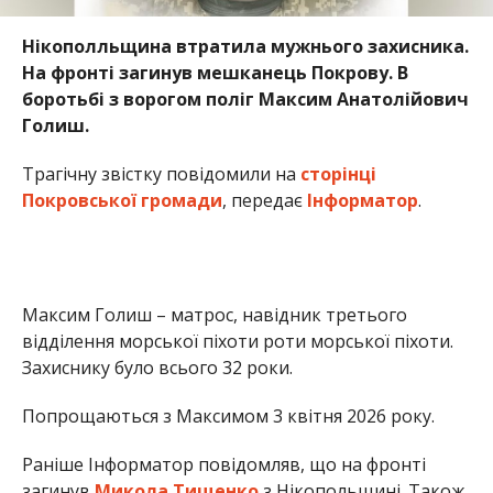
Нікополльщина втратила мужнього захисника.
На фронті загинув мешканець Покрову. В
боротьбі з ворогом поліг Максим Анатолійович
Голиш.
Трагічну звістку повідомили на
сторінці
Покровської громади
, передає
Інформатор
.
Максим Голиш – матрос, навідник третього
відділення морської піхоти роти морської піхоти.
Захиснику було всього 32 роки.
Попрощаються з Максимом 3 квітня 2026 року.
Раніше Інформатор повідомляв, що на фронті
загинув
Микола Тищенко
з Нікопольщині. Також