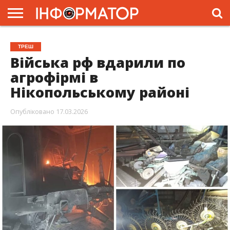
ГОЛОВНА
ЖИТТЯ
ВЛАДА
ГРОШІ
ТРЕШ
ПРЕС-
ТРЕШ
РЕЛІЗИ
РЕКЛАМА
ПРОЕКТИ
Війська рф вдарили по
агрофірмі в
Нікопольському районі
Опубліковано
17.03.2026