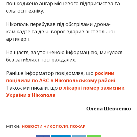
пошкоджено ангар місцевого підприємства та
сільгосптехніку.
Нікополь перебував під обстрілами дрона-
камікадзе та двічі ворог вдарив зі ствольної
артилерії.
На щастя, за уточненою інформацією, минулося
без загиблих і постраждалих.
Раніше Інформатор повідомляв, що
росіяни
поцілили по АЗС в Нікопольському районі
.
Також ми писали, що
в лікарні помер захисник
України з Нікополя
.
Олена Шевченко
МІТКИ:
НОВОСТИ НИКОПОЛЯ
,
ПОЖАР