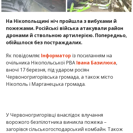
На Нікопольщині ніч пройшла з вибухами й
пожежами. Російські війська атакували район
дронами й ствольною артилерією. Попередньо,
обійшлося без постраждалих.
Як повідомляє
Інформатор
із посиланням на
очільника Нікопольської РВА
Івана Базилюка
,
вночі 17 березня, під ударом росіян
Червоногригорівська громада, а також місто
Нікополь і Марганецька громада.
У Червоногригорівці внаслідок влучання
ворожого безпілотника виникла пожежа –
загорівся сільськогосподарський комбайн. Також