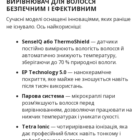
ВИРІВНЮВАЧ ДЛЯ ВОЛОССЯ
БЕЗПЕЧНИМ І ЕФЕКТИВНИМ
Сучасні моделі оснащені інноваціями, яких раніше
не існувало. Ось найкорисніші:
SenseIQ або ThermoShield
— датчики
постійно вимірюють вологість волосся й
автоматично знижують температуру,
зберігаючи до 70 % природної вологи.
EP Technology 5.0
— нанокерамічне
покриття, яке майже не зношується навіть
після тисяч використань.
Парова система
— мікрокраплі пари
розм’якшують волосся перед
вирівнюванням, дозволяючи працювати на
нижчих температурах і уникати сухості.
Tetra Ionic
— чотирирівнева іонізація, яка
дає професійний блиск навіть тонкому і