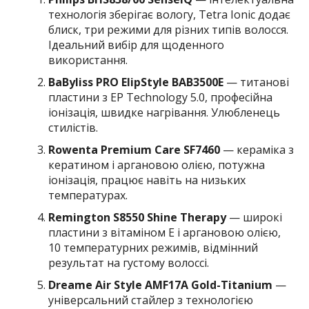
технологія зберігає вологу, Tetra Ionic додає
блиск, три режими для різних типів волосся.
Ідеальний вибір для щоденного
використання.
BaByliss PRO ElipStyle BAB3500E
— титанові
пластини з EP Technology 5.0, професійна
іонізація, швидке нагрівання. Улюбленець
стилістів.
Rowenta Premium Care SF7460
— кераміка з
кератином і аргановою олією, потужна
іонізація, працює навіть на низьких
температурах.
Remington S8550 Shine Therapy
— широкі
пластини з вітаміном E і аргановою олією,
10 температурних режимів, відмінний
результат на густому волоссі.
Dreame Air Style AMF17A Gold-Titanium
—
універсальний стайлер з технологією