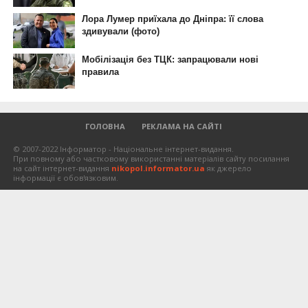
ГОЛОВНА
РЕКЛАМА НА САЙТІ
© 2007-2022 Інформатор - Національне інтернет-видання.
При повному або частковому використанні матеріалів сайту посилання
на сайт інтернет-видання
nikopol.informator.ua
як джерело
інформації є обов'язковим.