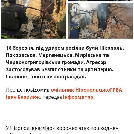
16 березня, під ударом росіяни були Нікополь,
Покровська, Марганецька, Мирівська та
Червоногригорівська громади. Агресор
застосовував безпілотники та артилерію.
Головне – ніхто не постраждав.
Про це повідомив
очільник Нікопольської РВА
Іван Базилюк
, передає
Інформатор
.
У Нікополі внаслідок ворожих атак пошкоджені