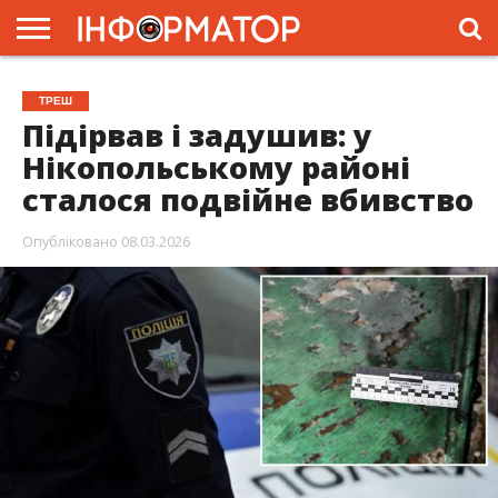
ГОЛОВНА
ЖИТТЯ
ВЛАДА
ГРОШІ
ТРЕШ
ПРЕС-
ТРЕШ
РЕЛІЗИ
РЕКЛАМА
ПРОЕКТИ
Підірвав і задушив: у
Нікопольському районі
сталося подвійне вбивство
Опубліковано
08.03.2026