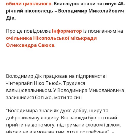
вбили цивільного.
Внаслідок атаки загинув 48-
річний нікополець – Володимир Миколайович
Дік.
Про це повідомляє
Інформатор
із посиланням на
очільника Нікопольської міськради
Олександра Саюка
.
Володимир Дік працював на підприємстві
«Інтерпайп Ніко Тьюб». Трудився
вальцювальником. У Володимира Миколайовича
залишилися батько, мати та син.
“Володимира знали як дуже добру, щиру та
доброзичливу людину. Він завжди був готовий
прийти на допомогу, підтримати словом і ділом,
ніколи не відмовляв тим, хто її потребував”, –