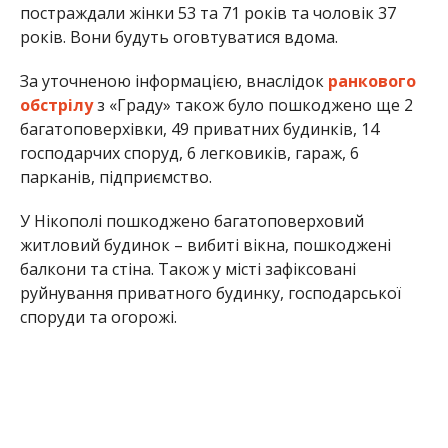
постраждали жінки 53 та 71 років та чоловік 37
років. Вони будуть оговтуватися вдома.
За уточненою інформацією, внаслідок
ранкового
обстрілу
з «Граду» також було пошкоджено ще 2
багатоповерхівки, 49 приватних будинків, 14
господарчих споруд, 6 легковиків, гараж, 6
парканів, підприємство.
У Нікополі пошкоджено багатоповерховий
житловий будинок – вибиті вікна, пошкоджені
балкони та стіна. Також у місті зафіксовані
руйнування приватного будинку, господарської
споруди та огорожі.