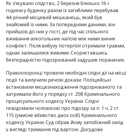
Як з’ясувало слідство, 2 березня близько 16-ї
години у будинку разом із загиблими перебував
44-річний місцевий мешканець, який був
знайомий із ними. За попередніми даними, він
прийшов до них у гості, де під час спільного
вживання алкогольних напоїв між ними виник
конфлікт. Після вибуху потерпілі отримали травми,
однак залишалися живими. Скориставшись
безпорадністю підозрюваний задушив поранених.
Правоохоронці провели необхідні слідчі дії на місці
події та вилучили речові докази. Поліцейські
встановили місцезнаходження підозрюваного та
затримали його у порядку ст. 208 Кримінального
процесуального кодексу України. Слідчі
повідомили чоловікові про підозру за п. 1 ч. 2 ст.
115 (умисне вбивство двох осіб) Кримінального
кодексу України. Суд обрав йому запобіжний захід
у вигляді тримання під вартою. Досудове