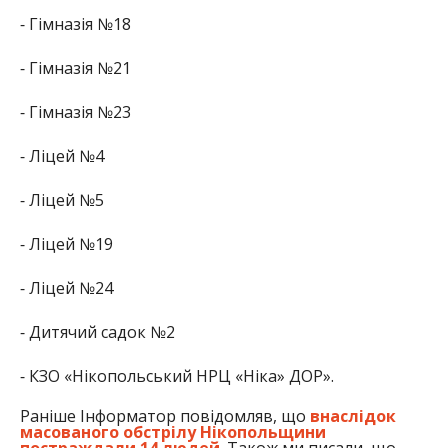
⁃ Гімназія №18
⁃ Гімназія №21
⁃ Гімназія №23
⁃ Ліцей №4
⁃ Ліцей №5
⁃ Ліцей №19
⁃ Ліцей №24
⁃ Дитячий садок №2
⁃ КЗО «Нікопольський НРЦ «Ніка» ДОР».
Раніше Інформатор повідомляв, що
внаслідок
масованого обстрілу Нікопольщини