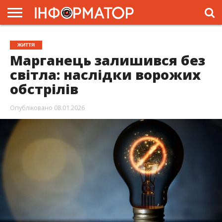
ГОЛОВНА
ЖИТТЯ
ВЛАДА
ГРОШІ
ТРЕШ
ПРЕС-
ЖИТТЯ
РЕЛІЗИ
РЕКЛАМА
ПРОЕКТИ
Марганець залишився без
світла: наслідки ворожих
обстрілів
Опубліковано
08.01.2026