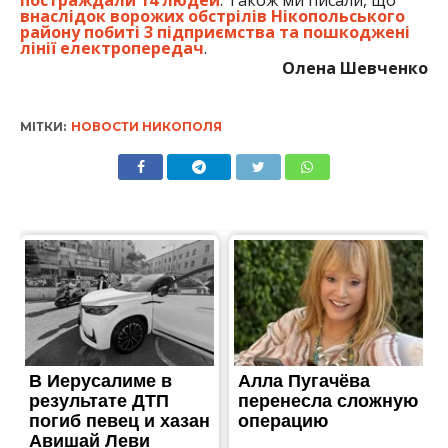
постраждали 14 людей
. Також ми писали, що
внаслідок ворожих обстрілів Нікопольського
району побиті 3 підприємства та пошкоджені
лінії електропередач
.
Олена Шевченко
МІТКИ:
НОВОСТИ НИКОПОЛЯ